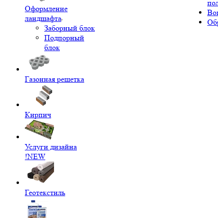
по
Оформление
Во
ландшафта
Об
Заборный блок
Подпорный
блок
Газонная решетка
Кирпич
Услуги дизайна
!NEW
Геотекстиль