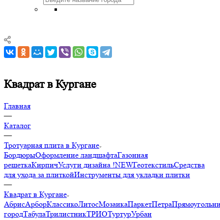
Квадрат в Кургане
Главная
—
Каталог
—
Тротуарная плита в Кургане
Бордюры
Оформление ландшафта
Газонная
решетка
Кирпич
Услуги дизайна !NEW
Геотекстиль
Средства
для ухода за плиткой
Инструменты для укладки плитки
—
Квадрат в Кургане
Абрис
Арбор
Классико
Литос
Мозаика
Паркет
Петра
Прямоугольн
город
Табула
Трилистник
ТРИО
Туртур
Урбан