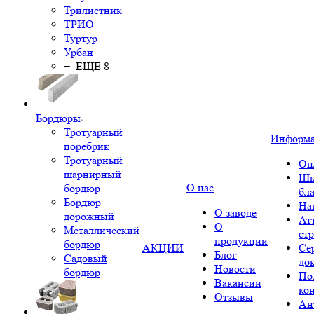
Трилистник
ТРИО
Туртур
Урбан
+ ЕЩЕ 8
Бордюры
Тротуарный
Информ
поребрик
Тротуарный
Оп
шарнирный
Шк
О нас
бордюр
бл
Бордюр
На
О заводе
дорожный
Ат
О
Металлический
ст
продукции
бордюр
АКЦИИ
Се
Блог
Садовый
до
Новости
бордюр
По
Вакансии
ко
Отзывы
Ан