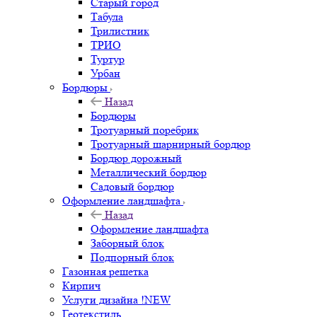
Старый город
Табула
Трилистник
ТРИО
Туртур
Урбан
Бордюры
Назад
Бордюры
Тротуарный поребрик
Тротуарный шарнирный бордюр
Бордюр дорожный
Металлический бордюр
Садовый бордюр
Оформление ландшафта
Назад
Оформление ландшафта
Заборный блок
Подпорный блок
Газонная решетка
Кирпич
Услуги дизайна !NEW
Геотекстиль