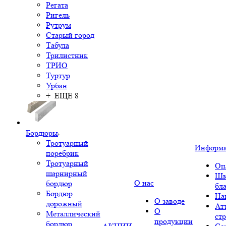
Регата
Ригель
Рутрум
Старый город
Табула
Трилистник
ТРИО
Туртур
Урбан
+ ЕЩЕ 8
Бордюры
Тротуарный
Информ
поребрик
Тротуарный
Оп
шарнирный
Шк
О нас
бордюр
бл
Бордюр
На
О заводе
дорожный
Ат
О
Металлический
ст
продукции
бордюр