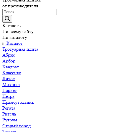
от производителя
Каталог
По всему сайту
По каталогу
Каталог
Тротуарная плита
Абрис
Арбор
Квадрат
Классико
Литос
Мозаика
Паркет
Петра
Прямоугольник
Регата
Ригель
Рутрум
Старый город
Табула