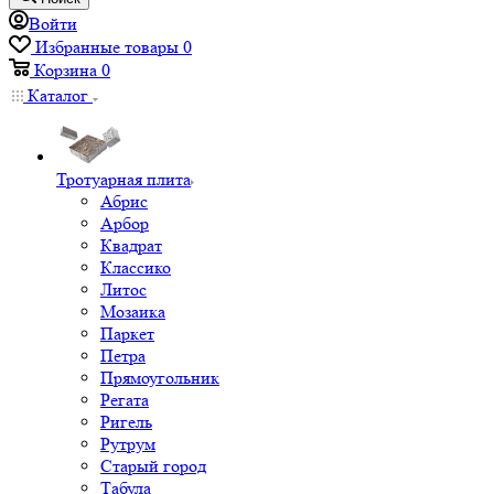
Войти
Избранные товары
0
Корзина
0
Каталог
Тротуарная плита
Абрис
Арбор
Квадрат
Классико
Литос
Мозаика
Паркет
Петра
Прямоугольник
Регата
Ригель
Рутрум
Старый город
Табула