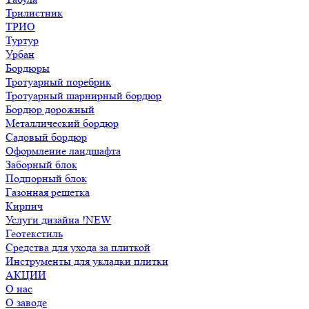
Трилистник
ТРИО
Туртур
Урбан
Бордюры
Тротуарный поребрик
Тротуарный шарнирный бордюр
Бордюр дорожный
Металлический бордюр
Садовый бордюр
Оформление ландшафта
Заборный блок
Подпорный блок
Газонная решетка
Кирпич
Услуги дизайна !NEW
Геотекстиль
Средства для ухода за плиткой
Инструменты для укладки плитки
АКЦИИ
О нас
О заводе