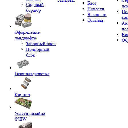
АКЦИИ
Се
Блог
Садовый
до
Новости
бордюр
По
Вакансии
ко
Отзывы
Ан
по
Оформление
Во
ландшафта
Об
Заборный блок
Подпорный
блок
Газонная решетка
Кирпич
Услуги дизайна
!NEW