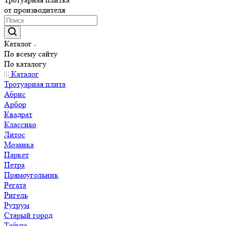
от производителя
Каталог
По всему сайту
По каталогу
Каталог
Тротуарная плита
Абрис
Арбор
Квадрат
Классико
Литос
Мозаика
Паркет
Петра
Прямоугольник
Регата
Ригель
Рутрум
Старый город
Табула