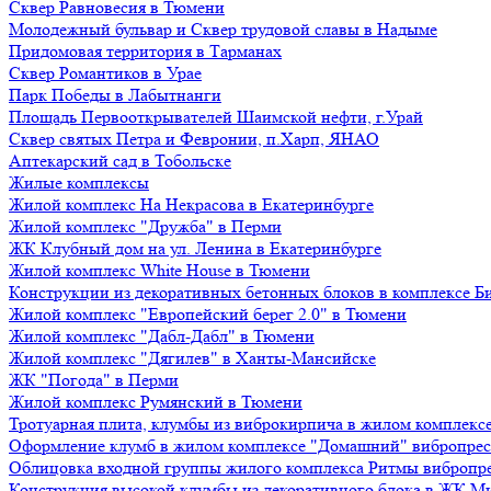
Сквер Равновесия в Тюмени
Молодежный бульвар и Сквер трудовой славы в Надыме
Придомовая территория в Тарманах
Сквер Романтиков в Урае
Парк Победы в Лабытнанги
Площадь Первооткрывателей Шаимской нефти, г.Урай
Сквер святых Петра и Февронии, п.Харп, ЯНАО
Аптекарский сад в Тобольске
Жилые комплексы
Жилой комплекс На Некрасова в Екатеринбурге
Жилой комплекс "Дружба" в Перми
ЖК Клубный дом на ул. Ленина в Екатеринбурге
Жилой комплекс White House в Тюмени
Конструкции из декоративных бетонных блоков в комплексе Б
Жилой комплекс "Европейский берег 2.0" в Тюмени
Жилой комплекс "Дабл-Дабл" в Тюмени
Жилой комплекс "Дягилев" в Ханты-Мансийске
ЖК "Погода" в Перми
Жилой комплекс Румянский в Тюмени
Тротуарная плита, клумбы из виброкирпича в жилом комплекс
Оформление клумб в жилом комплексе "Домашний" вибропре
Облицовка входной группы жилого комплекса Ритмы вибропр
Конструкция высокой клумбы из декоративного блока в ЖК М