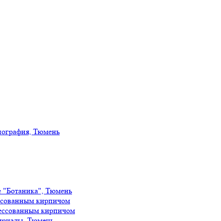
иография, Тюмень
е "Ботаника", Тюмень
ссованным кирпичом
ессованным кирпичом
ириады, Тюмень