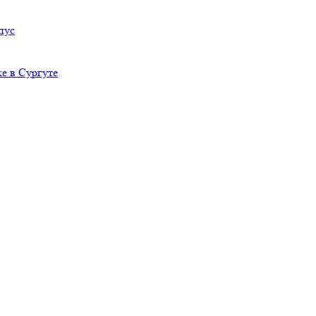
пус
е в Сургуте