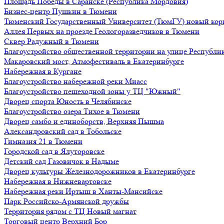
Площадь Победы в Саранске (Республика Мордовия)
Бизнес-центр Пушкин в Тюмени
Тюменский Государственный Университет (ТюмГУ) новый кор
Аллея Первых на проезде Геологоразведчиков в Тюмени
Сквер Радужный в Тюмени
Благоустройство общественной территории на улице Республик
Макаровский мост, Атмофестиваль в Екатеринбурге
Набережная в Кургане
Благоустройство набережной реки Миасс
Благоустройство пешеходной зоны у ТЦ "Южный"
Дворец спорта Юность в Челябинске
Благоустройство озера Тихое в Тюмени
Дворец самбо и единоборств, Верхняя Пышма
Александровский сад в Тобольске
Гимназия 21 в Тюмени
Городской сад в Ялуторовске
Детский сад Газовичок в Надыме
Дворец культуры Железнодорожников в Екатеринбурге
Набережная в Нижневартовске
Набережная реки Иртыш в Ханты-Мансийске
Парк Российско-Армянской дружбы
Территория рядом с ТЦ Новый магнат
Торговый центр Верхний Бор