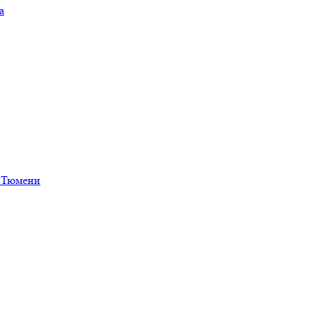
а
в Тюмени