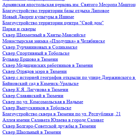
Армянская апостольская церковь им. Святого Месропа Маштоц
Благоустройство территории базы отдыха Липовое
Нoвый Двoрeц культуры в Ишимe
Благоустройство территории центра "Свой дом"
Парки и скверы
Сквер Шахматный в Ханты-Мансийске
Монастырская заимка «Плодушка» в Челябинске
Сквер Турчаниновых в Соликамске
Сквер Спортивный в Тобольске
Бульвар Ершова в Тюмени
Сквер Медицинских работников в Тюмени
Сквер Отрядов мэра в Тюмени
Сквер с историей географов открыли по улице Дзержинского 
Байновский сад в Каменск-Уральске
Сквер К.Я. Лагунова в Тюмени
Сквер Славянский в Тюмени
Сквер по ул. Комсомольская в Надыме
Сквер Выпускников в Тобольске
Благоустройство сквера в Тюмени по ул. Республики, 21
Аллея имени Салавата Юлаева в городе Салават
Сквер Болгаро-Советской дружбы в Тюмени
Сквер Школьный в Тюмени