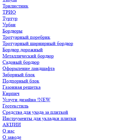
Трилистник
ТРИО
Туртур
Урбан
Бордюры
Тротуарный поребрик
Тротуарный шарнирный бордюр
Бордюр дорожный
Металлический бордюр
Садовый бордюр
Оформление ландшафта
Заборный блок
Подпорный блок
Газонная решетка
Кирпич
Услуги дизайна !NEW
Геотекстиль
Средства для ухода за плиткой
Инструменты для укладки плитки
АКЦИИ
О нас
О заводе