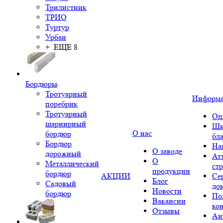
Трилистник
ТРИО
Туртур
Урбан
+ ЕЩЕ 8
Бордюры
Тротуарный
Информ
поребрик
Тротуарный
Оп
шарнирный
Шк
О нас
бордюр
бл
Бордюр
На
О заводе
дорожный
Ат
О
Металлический
ст
продукции
бордюр
АКЦИИ
Се
Блог
Садовый
до
Новости
бордюр
По
Вакансии
ко
Отзывы
Ан