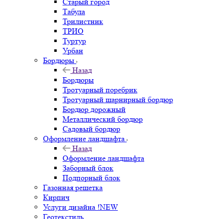
Старый город
Табула
Трилистник
ТРИО
Туртур
Урбан
Бордюры
Назад
Бордюры
Тротуарный поребрик
Тротуарный шарнирный бордюр
Бордюр дорожный
Металлический бордюр
Садовый бордюр
Оформление ландшафта
Назад
Оформление ландшафта
Заборный блок
Подпорный блок
Газонная решетка
Кирпич
Услуги дизайна !NEW
Геотекстиль