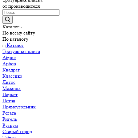
от производителя
Каталог
По всему сайту
По каталогу
Каталог
Тротуарная плита
Абрис
Арбор
Квадрат
Классико
Литос
Мозаика
Паркет
Петра
Прямоугольник
Регата
Ригель
Рутрум
Старый город
Табула