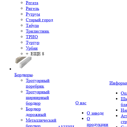
Регата
Ригель
Рутрум
Старый город
Табула
Трилистник
ТРИО
Туртур
Урбан
+ ЕЩЕ 8
Бордюры
Тротуарный
Информ
поребрик
Тротуарный
Оп
шарнирный
Шк
О нас
бордюр
бл
Бордюр
На
О заводе
дорожный
Ат
О
Металлический
ст
продукции
бордюр