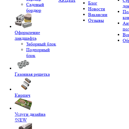
АКЦИИ
Се
Блог
Садовый
до
Новости
бордюр
По
Вакансии
ко
Отзывы
Ан
по
Оформление
Во
ландшафта
Об
Заборный блок
Подпорный
блок
Газонная решетка
Кирпич
Услуги дизайна
!NEW