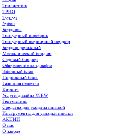
Трилистник
ТРИО
Туртур
Урбан
Бордюры
Тротуарный поребрик
Тротуарный шарнирный бордюр
Бордюр дорожный
Металлический бордюр
Садовый бордюр
Оформление ландшафта
Заборный блок
Подпорный блок
Газонная решетка
Кирпич
Услуги дизайна !NEW
Геотекстиль
Средства для ухода за плиткой
Инструменты для укладки плитки
АКЦИИ
О нас
О заводе