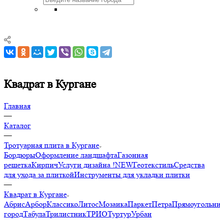
Квадрат в Кургане
Главная
—
Каталог
—
Тротуарная плита в Кургане
Бордюры
Оформление ландшафта
Газонная
решетка
Кирпич
Услуги дизайна !NEW
Геотекстиль
Средства
для ухода за плиткой
Инструменты для укладки плитки
—
Квадрат в Кургане
Абрис
Арбор
Классико
Литос
Мозаика
Паркет
Петра
Прямоугольн
город
Табула
Трилистник
ТРИО
Туртур
Урбан