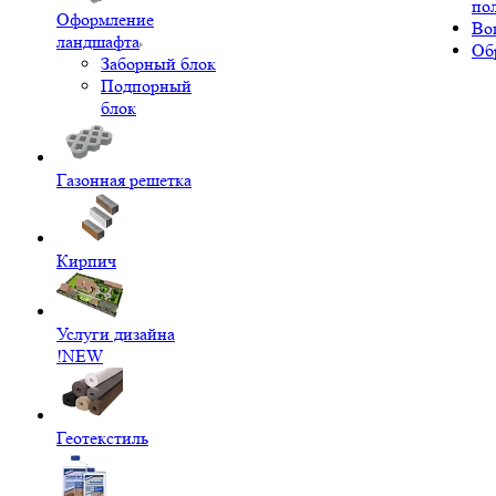
по
Оформление
Во
ландшафта
Об
Заборный блок
Подпорный
блок
Газонная решетка
Кирпич
Услуги дизайна
!NEW
Геотекстиль