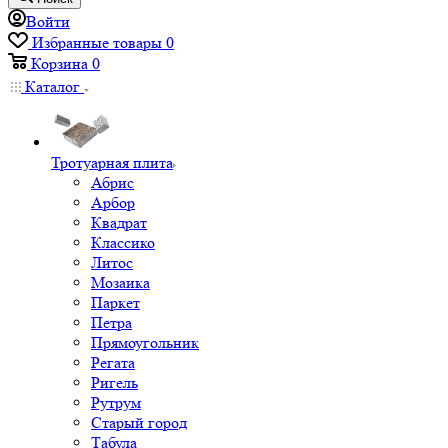
Войти
Избранные товары
0
Корзина
0
Каталог
Тротуарная плита
Абрис
Арбор
Квадрат
Классико
Литос
Мозаика
Паркет
Петра
Прямоугольник
Регата
Ригель
Рутрум
Старый город
Табула