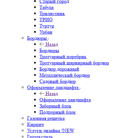
Старый город
Табула
Трилистник
ТРИО
Туртур
Урбан
Бордюры
Назад
Бордюры
Тротуарный поребрик
Тротуарный шарнирный бордюр
Бордюр дорожный
Металлический бордюр
Садовый бордюр
Оформление ландшафта
Назад
Оформление ландшафта
Заборный блок
Подпорный блок
Газонная решетка
Кирпич
Услуги дизайна !NEW
Геотекстиль