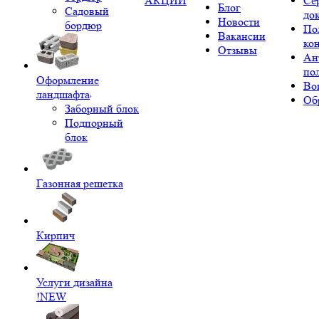
АКЦИИ
Се
Блог
Садовый
до
Новости
бордюр
По
Вакансии
ко
Отзывы
Ан
по
Оформление
Во
ландшафта
Об
Заборный блок
Подпорный
блок
Газонная решетка
Кирпич
Услуги дизайна
!NEW