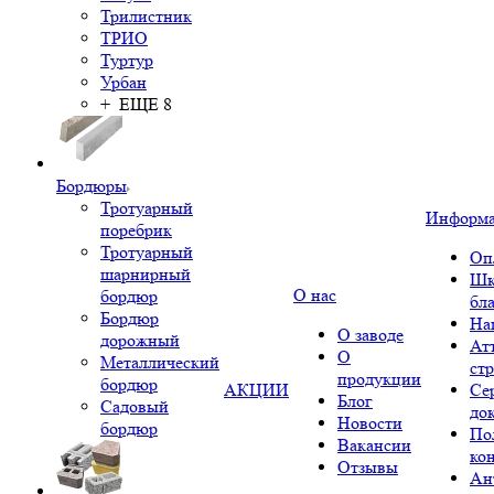
Трилистник
ТРИО
Туртур
Урбан
+ ЕЩЕ 8
Бордюры
Тротуарный
Информ
поребрик
Тротуарный
Оп
шарнирный
Шк
О нас
бордюр
бл
Бордюр
На
О заводе
дорожный
Ат
О
Металлический
ст
продукции
бордюр
АКЦИИ
Се
Блог
Садовый
до
Новости
бордюр
По
Вакансии
ко
Отзывы
Ан