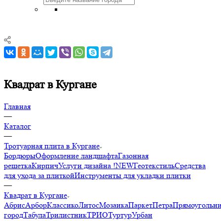
Квадрат в Кургане
Главная
—
Каталог
—
Тротуарная плита в Кургане
Бордюры
Оформление ландшафта
Газонная
решетка
Кирпич
Услуги дизайна !NEW
Геотекстиль
Средства
для ухода за плиткой
Инструменты для укладки плитки
—
Квадрат в Кургане
Абрис
Арбор
Классико
Литос
Мозаика
Паркет
Петра
Прямоугольн
город
Табула
Трилистник
ТРИО
Туртур
Урбан