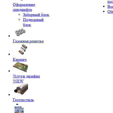
по
Оформление
Во
ландшафта
Об
Заборный блок
Подпорный
блок
Газонная решетка
Кирпич
Услуги дизайна
!NEW
Геотекстиль