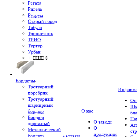
Регата
Ригель
Рутрум
Старый город
Табула
Трилистник
ТРИО
Туртур
Урбан
+ ЕЩЕ 8
Бордюры
Тротуарный
Информ
поребрик
Тротуарный
Оп
шарнирный
Шк
О нас
бордюр
бл
Бордюр
На
О заводе
дорожный
Ат
О
Металлический
ст
продукции
бордюр