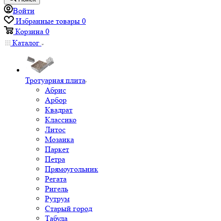
Войти
Избранные товары
0
Корзина
0
Каталог
Тротуарная плита
Абрис
Арбор
Квадрат
Классико
Литос
Мозаика
Паркет
Петра
Прямоугольник
Регата
Ригель
Рутрум
Старый город
Табула