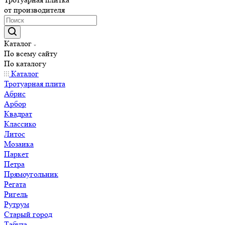
от производителя
Каталог
По всему сайту
По каталогу
Каталог
Тротуарная плита
Абрис
Арбор
Квадрат
Классико
Литос
Мозаика
Паркет
Петра
Прямоугольник
Регата
Ригель
Рутрум
Старый город
Табула