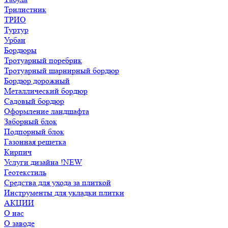
Трилистник
ТРИО
Туртур
Урбан
Бордюры
Тротуарный поребрик
Тротуарный шарнирный бордюр
Бордюр дорожный
Металлический бордюр
Садовый бордюр
Оформление ландшафта
Заборный блок
Подпорный блок
Газонная решетка
Кирпич
Услуги дизайна !NEW
Геотекстиль
Средства для ухода за плиткой
Инструменты для укладки плитки
АКЦИИ
О нас
О заводе