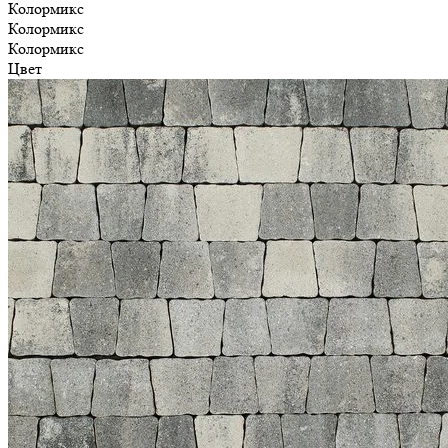
Колормикс
Колормикс
Колормикс
Цвет