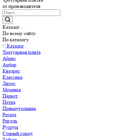
от производителя
Каталог
По всему сайту
По каталогу
Каталог
Тротуарная плита
Абрис
Арбор
Квадрат
Классико
Литос
Мозаика
Паркет
Петра
Прямоугольник
Регата
Ригель
Рутрум
Старый город
Табула