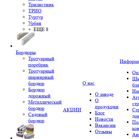
Трилистник
ТРИО
Туртур
Урбан
+ ЕЩЕ 8
Бордюры
Тротуарный
Информ
поребрик
Тротуарный
Оп
шарнирный
Шк
О нас
бордюр
бл
Бордюр
На
О заводе
дорожный
Ат
О
Металлический
ст
продукции
бордюр
АКЦИИ
Се
Блог
Садовый
до
Новости
бордюр
По
Вакансии
ко
Отзывы
Ан