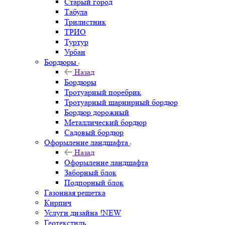
Старый город
Табула
Трилистник
ТРИО
Туртур
Урбан
Бордюры
Назад
Бордюры
Тротуарный поребрик
Тротуарный шарнирный бордюр
Бордюр дорожный
Металлический бордюр
Садовый бордюр
Оформление ландшафта
Назад
Оформление ландшафта
Заборный блок
Подпорный блок
Газонная решетка
Кирпич
Услуги дизайна !NEW
Геотекстиль