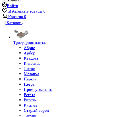
Войти
Избранные товары
0
Корзина
0
Каталог
Тротуарная плита
Абрис
Арбор
Квадрат
Классико
Литос
Мозаика
Паркет
Петра
Прямоугольник
Регата
Ригель
Рутрум
Старый город
Табула