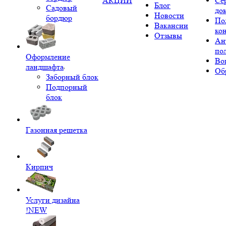
АКЦИИ
Се
Блог
Садовый
до
Новости
бордюр
По
Вакансии
ко
Отзывы
Ан
по
Оформление
Во
ландшафта
Об
Заборный блок
Подпорный
блок
Газонная решетка
Кирпич
Услуги дизайна
!NEW