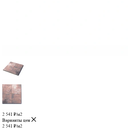
2 541
₽
/м2
Варианты цен
2 541
₽
/м2