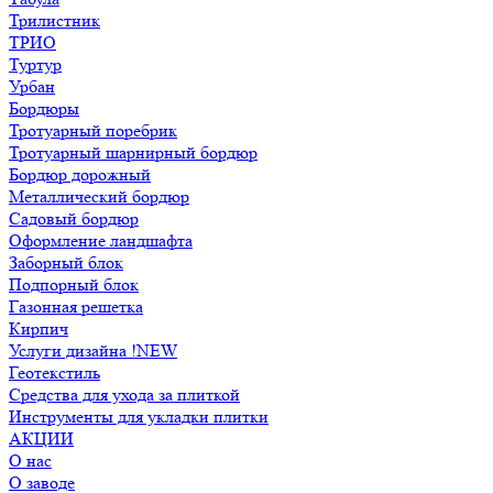
Трилистник
ТРИО
Туртур
Урбан
Бордюры
Тротуарный поребрик
Тротуарный шарнирный бордюр
Бордюр дорожный
Металлический бордюр
Садовый бордюр
Оформление ландшафта
Заборный блок
Подпорный блок
Газонная решетка
Кирпич
Услуги дизайна !NEW
Геотекстиль
Средства для ухода за плиткой
Инструменты для укладки плитки
АКЦИИ
О нас
О заводе