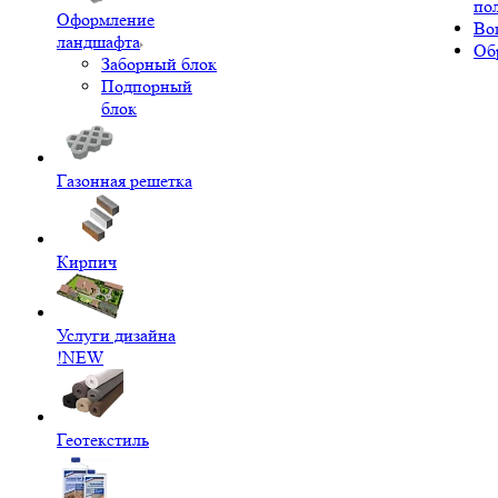
по
Оформление
Во
ландшафта
Об
Заборный блок
Подпорный
блок
Газонная решетка
Кирпич
Услуги дизайна
!NEW
Геотекстиль