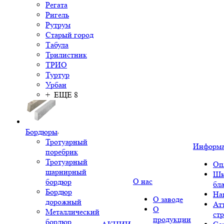
Регата
Ригель
Рутрум
Старый город
Табула
Трилистник
ТРИО
Туртур
Урбан
+ ЕЩЕ 8
Бордюры
Тротуарный
Информ
поребрик
Тротуарный
Оп
шарнирный
Шк
О нас
бордюр
бл
Бордюр
На
О заводе
дорожный
Ат
О
Металлический
ст
продукции
бордюр