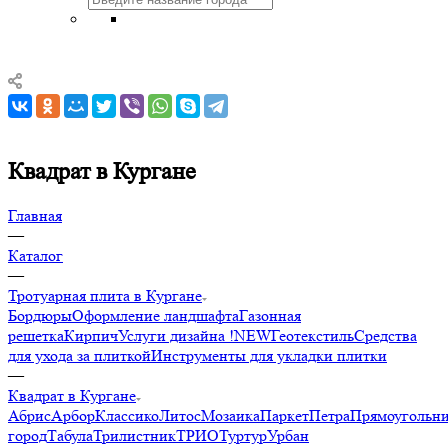
Квадрат в Кургане
Главная
—
Каталог
—
Тротуарная плита в Кургане
Бордюры
Оформление ландшафта
Газонная
решетка
Кирпич
Услуги дизайна !NEW
Геотекстиль
Средства
для ухода за плиткой
Инструменты для укладки плитки
—
Квадрат в Кургане
Абрис
Арбор
Классико
Литос
Мозаика
Паркет
Петра
Прямоугольн
город
Табула
Трилистник
ТРИО
Туртур
Урбан