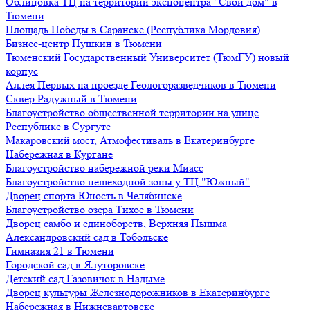
Облицовка ТЦ на территории экспоцентра "Свой дом" в
Тюмени
Площадь Победы в Саранске (Республика Мордовия)
Бизнес-центр Пушкин в Тюмени
Тюменский Государственный Университет (ТюмГУ) новый
корпус
Аллея Первых на проезде Геологоразведчиков в Тюмени
Сквер Радужный в Тюмени
Благоустройство общественной территории на улице
Республике в Сургуте
Макаровский мост, Атмофестиваль в Екатеринбурге
Набережная в Кургане
Благоустройство набережной реки Миасс
Благоустройство пешеходной зоны у ТЦ "Южный"
Дворец спорта Юность в Челябинске
Благоустройство озера Тихое в Тюмени
Дворец самбо и единоборств, Верхняя Пышма
Александровский сад в Тобольске
Гимназия 21 в Тюмени
Городской сад в Ялуторовске
Детский сад Газовичок в Надыме
Дворец культуры Железнодорожников в Екатеринбурге
Набережная в Нижневартовске