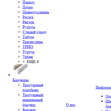
Паркет
Петра
Прямоугольник
Регата
Ригель
Рутрум
Старый город
Табула
Трилистник
ТРИО
Туртур
Урбан
+ ЕЩЕ 8
Бордюры
Тротуарный
Информ
поребрик
Тротуарный
Оп
шарнирный
Шк
бордюр
О нас
бл
Бордюр