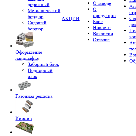
На
О заводе
дорожный
Ат
О
Металлический
ст
продукции
бордюр
АКЦИИ
Се
Блог
Садовый
до
Новости
бордюр
По
Вакансии
ко
Отзывы
Ан
по
Оформление
Во
ландшафта
Об
Заборный блок
Подпорный
блок
Газонная решетка
Кирпич