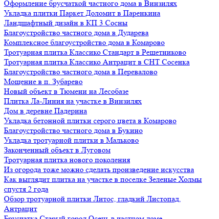
Оформление брусчаткой частного дома в Винзилях
Укладка плитки Паркет Доломит в Паренкина
Ландшафтный дизайн в КП 3 Сосны
Благоустройство частного дома в Дударева
Комплексное благоустройство дома в Комарово
Тротуарная плитка Классико Стандарт в Решетниково
Тротуарная плитка Классико Антрацит в СНТ Сосенка
Благоустройство частного дома в Перевалово
Мощение в п. Зубарево
Новый объект в Тюмени на Лесобазе
Плитка Ла-Линия на участке в Винзилях
Дом в деревне Падерина
Укладка бетонной плитки серого цвета в Комарово
Благоустройство частного дома в Букино
Укладка тротуарной плитки в Мальково
Законченный объект в Луговом
Тротуарная плитка нового поколения
Из огорода тоже можно сделать произведение искусства
Как выглядит плитка на участке в поселке Зеленые Холмы
спустя 2 года
Обзор тротуарной плитки Литос, гладкий Листопад,
Антрацит
Брусчатка Старый город Осень в частном доме