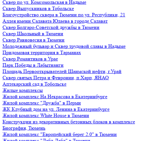
Сквер по ул. Комсомольская в Надыме
Сквер Выпускников в Тобольске
Благоустройство сквера в Тюмени по ул. Республики, 21
Аллея имени Салавата Юлаева в городе Салават
Сквер Болгаро-Советской дружбы в Тюмени
Сквер Школьный в Тюмени
Сквер Равновесия в Тюмени
Молодежный бульвар и Сквер трудовой славы в Надыме
Придомовая территория в Тарманах
Сквер Романтиков в Урае
Парк Победы в Лабытнанги
Площадь Первооткрывателей Шаимской нефти, г.Урай
Сквер святых Петра и Февронии, п.Харп, ЯНАО
Аптекарский сад в Тобольске
Жилые комплексы
Жилой комплекс На Некрасова в Екатеринбурге
Жилой комплекс "Дружба" в Перми
ЖК Клубный дом на ул. Ленина в Екатеринбурге
Жилой комплекс White House в Тюмени
Конструкции из декоративных бетонных блоков в комплексе
Биография, Тюмень
Жилой комплекс "Европейский берег 2.0" в Тюмени
Жилой комплекс "Дабл-Дабл" в Тюмени