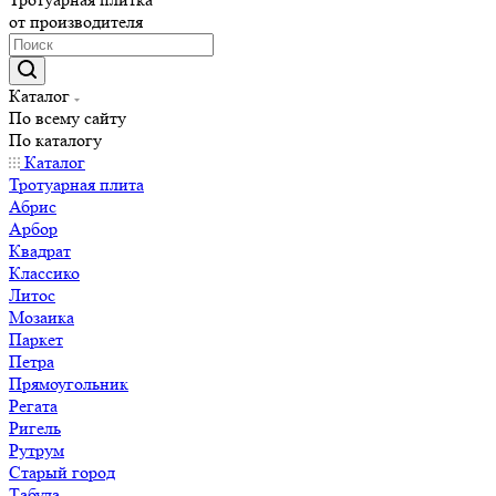
от производителя
Каталог
По всему сайту
По каталогу
Каталог
Тротуарная плита
Абрис
Арбор
Квадрат
Классико
Литос
Мозаика
Паркет
Петра
Прямоугольник
Регата
Ригель
Рутрум
Старый город
Табула