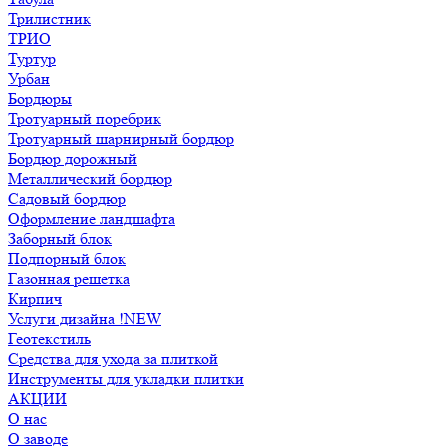
Трилистник
ТРИО
Туртур
Урбан
Бордюры
Тротуарный поребрик
Тротуарный шарнирный бордюр
Бордюр дорожный
Металлический бордюр
Садовый бордюр
Оформление ландшафта
Заборный блок
Подпорный блок
Газонная решетка
Кирпич
Услуги дизайна !NEW
Геотекстиль
Средства для ухода за плиткой
Инструменты для укладки плитки
АКЦИИ
О нас
О заводе