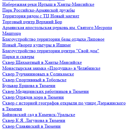
Набережная реки Иртыш в Ханты-Мансийске
Парк Российско-Армянской дружбы
Территория рядом с ТЦ Новый магнат
Торговый центр Верхний Бор
Армянская апостольская церковь им. Святого Месропа
Маштоца
Благоустройство территории базы отдыха Липовое
Нoвый Двoрeц культуры в Ишимe
Благоустройство территории центра "Свой дом"
Парки и скверы
Сквер Шахматный в Ханты-Мансийске
Монастырская заимка «Плодушка» в Челябинске
Сквер Турчаниновых в Соликамске
Сквер Спортивный в Тобольске
Бульвар Ершова в Тюмени
Сквер Медицинских работников в Тюмени
Сквер Отрядов мэра в Тюмени
Сквер с историей географов открыли по улице Дзержинского
в Тюмени
Байновский сад в Каменск-Уральске
Сквер К.Я. Лагунова в Тюмени
Сквер Славянский в Тюмени