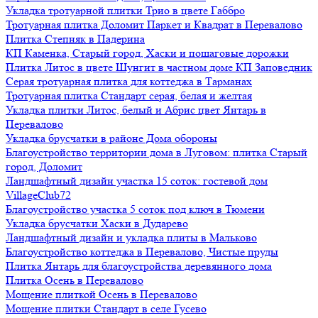
Укладка тротуарной плитки Трио в цвете Габбро
Тротуарная плитка Доломит Паркет и Квадрат в Перевалово
Плитка Степняк в Падерина
КП Каменка, Старый город, Хаски и пошаговые дорожки
Плитка Литос в цвете Шунгит в частном доме КП Заповедник
Серая тротуарная плитка для коттеджа в Тарманах
Тротуарная плитка Стандарт серая, белая и желтая
Укладка плитки Литос, белый и Абрис цвет Янтарь в
Перевалово
Укладка брусчатки в районе Дома обороны
Благоустройство территории дома в Луговом: плитка Старый
город, Доломит
Ландшафтный дизайн участка 15 соток: гостевой дом
VillageClub72
Благоустройство участка 5 соток под ключ в Тюмени
Укладка брусчатки Хаски в Дударево
Ландшафтный дизайн и укладка плиты в Мальково
Благоустройство коттеджа в Перевалово, Чистые пруды
Плитка Янтарь для благоустройства деревянного дома
Плитка Осень в Перевалово
Мощение плиткой Осень в Перевалово
Мощение плитки Стандарт в селе Гусево