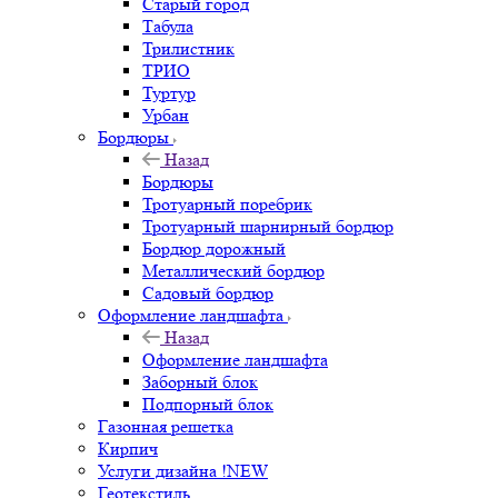
Старый город
Табула
Трилистник
ТРИО
Туртур
Урбан
Бордюры
Назад
Бордюры
Тротуарный поребрик
Тротуарный шарнирный бордюр
Бордюр дорожный
Металлический бордюр
Садовый бордюр
Оформление ландшафта
Назад
Оформление ландшафта
Заборный блок
Подпорный блок
Газонная решетка
Кирпич
Услуги дизайна !NEW
Геотекстиль