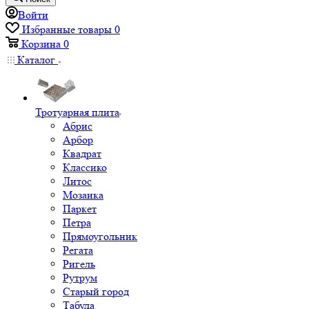
Войти
Избранные товары
0
Корзина
0
Каталог
Тротуарная плита
Абрис
Арбор
Квадрат
Классико
Литос
Мозаика
Паркет
Петра
Прямоугольник
Регата
Ригель
Рутрум
Старый город
Табула