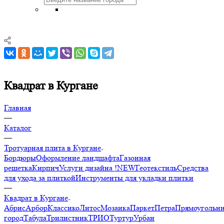
Квадрат в Кургане
Главная
—
Каталог
—
Тротуарная плита в Кургане
Бордюры
Оформление ландшафта
Газонная
решетка
Кирпич
Услуги дизайна !NEW
Геотекстиль
Средства
для ухода за плиткой
Инструменты для укладки плитки
—
Квадрат в Кургане
Абрис
Арбор
Классико
Литос
Мозаика
Паркет
Петра
Прямоугольн
город
Табула
Трилистник
ТРИО
Туртур
Урбан