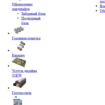
по
Оформление
Во
ландшафта
Об
Заборный блок
Подпорный
блок
Газонная решетка
Кирпич
Услуги дизайна
!NEW
Геотекстиль