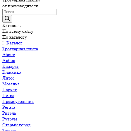
от производителя
Каталог
По всему сайту
По каталогу
Каталог
Тротуарная плита
Абрис
Арбор
Квадрат
Классико
Литос
Мозаика
Паркет
Петра
Прямоугольник
Регата
Ригель
Рутрум
Старый город
Табула