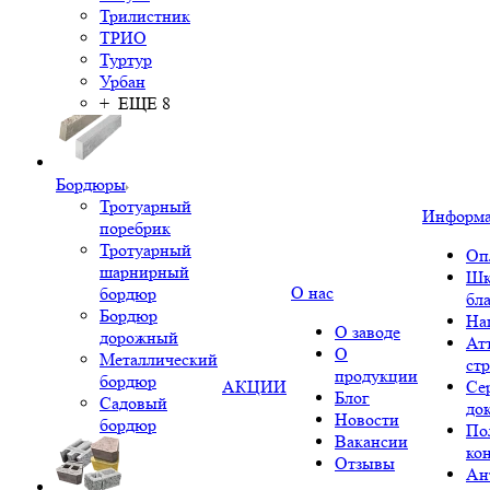
Трилистник
ТРИО
Туртур
Урбан
+ ЕЩЕ 8
Бордюры
Тротуарный
Информ
поребрик
Тротуарный
Оп
шарнирный
Шк
О нас
бордюр
бл
Бордюр
На
О заводе
дорожный
Ат
О
Металлический
ст
продукции
бордюр
АКЦИИ
Се
Блог
Садовый
до
Новости
бордюр
По
Вакансии
ко
Отзывы
Ан