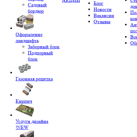
АКЦИИ
Се
Блог
Садовый
до
Новости
бордюр
По
Вакансии
ко
Отзывы
Ан
по
Оформление
Во
ландшафта
Об
Заборный блок
Подпорный
блок
Газонная решетка
Кирпич
Услуги дизайна
!NEW