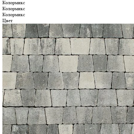
Колормикс
Колормикс
Колормикс
Цвет