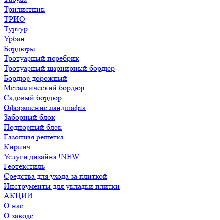
Трилистник
ТРИО
Туртур
Урбан
Бордюры
Тротуарный поребрик
Тротуарный шарнирный бордюр
Бордюр дорожный
Металлический бордюр
Садовый бордюр
Оформление ландшафта
Заборный блок
Подпорный блок
Газонная решетка
Кирпич
Услуги дизайна !NEW
Геотекстиль
Средства для ухода за плиткой
Инструменты для укладки плитки
АКЦИИ
О нас
О заводе