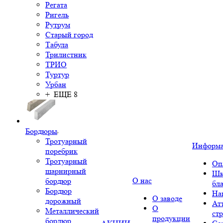
Регата
Ригель
Рутрум
Старый город
Табула
Трилистник
ТРИО
Туртур
Урбан
+ ЕЩЕ 8
Бордюры
Тротуарный
Информ
поребрик
Тротуарный
Оп
шарнирный
Шк
О нас
бордюр
бл
Бордюр
На
О заводе
дорожный
Ат
О
Металлический
ст
продукции
бордюр