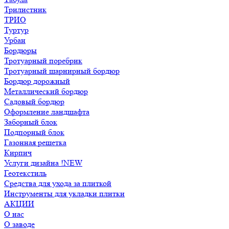
Трилистник
ТРИО
Туртур
Урбан
Бордюры
Тротуарный поребрик
Тротуарный шарнирный бордюр
Бордюр дорожный
Металлический бордюр
Садовый бордюр
Оформление ландшафта
Заборный блок
Подпорный блок
Газонная решетка
Кирпич
Услуги дизайна !NEW
Геотекстиль
Средства для ухода за плиткой
Инструменты для укладки плитки
АКЦИИ
О нас
О заводе