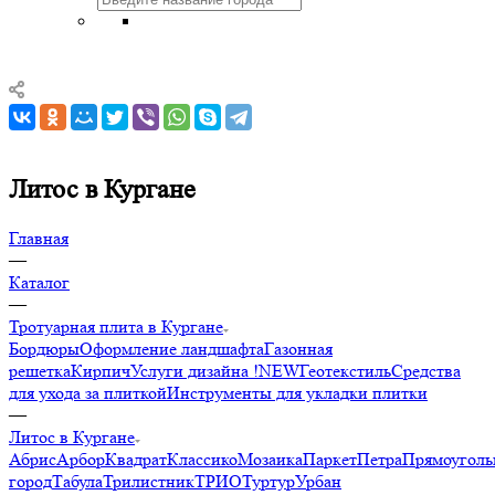
Литос в Кургане
Главная
—
Каталог
—
Тротуарная плита в Кургане
Бордюры
Оформление ландшафта
Газонная
решетка
Кирпич
Услуги дизайна !NEW
Геотекстиль
Средства
для ухода за плиткой
Инструменты для укладки плитки
—
Литос в Кургане
Абрис
Арбор
Квадрат
Классико
Мозаика
Паркет
Петра
Прямоуголь
город
Табула
Трилистник
ТРИО
Туртур
Урбан