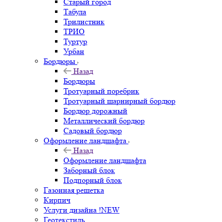
Старый город
Табула
Трилистник
ТРИО
Туртур
Урбан
Бордюры
Назад
Бордюры
Тротуарный поребрик
Тротуарный шарнирный бордюр
Бордюр дорожный
Металлический бордюр
Садовый бордюр
Оформление ландшафта
Назад
Оформление ландшафта
Заборный блок
Подпорный блок
Газонная решетка
Кирпич
Услуги дизайна !NEW
Геотекстиль