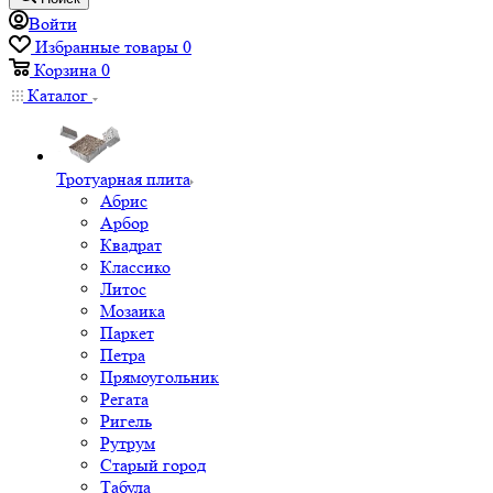
Войти
Избранные товары
0
Корзина
0
Каталог
Тротуарная плита
Абрис
Арбор
Квадрат
Классико
Литос
Мозаика
Паркет
Петра
Прямоугольник
Регата
Ригель
Рутрум
Старый город
Табула