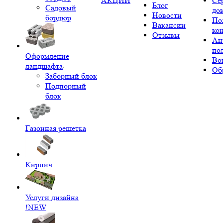
АКЦИИ
Се
Блог
Садовый
до
Новости
бордюр
По
Вакансии
ко
Отзывы
Ан
по
Оформление
Во
ландшафта
Об
Заборный блок
Подпорный
блок
Газонная решетка
Кирпич
Услуги дизайна
!NEW