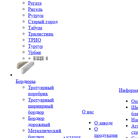
Регата
Ригель
Рутрум
Старый город
Табула
Трилистник
ТРИО
Туртур
Урбан
+ ЕЩЕ 8
Бордюры
Тротуарный
Информ
поребрик
Тротуарный
Оп
шарнирный
Шк
О нас
бордюр
бл
Бордюр
На
О заводе
дорожный
Ат
О
Металлический
ст
продукции
бордюр