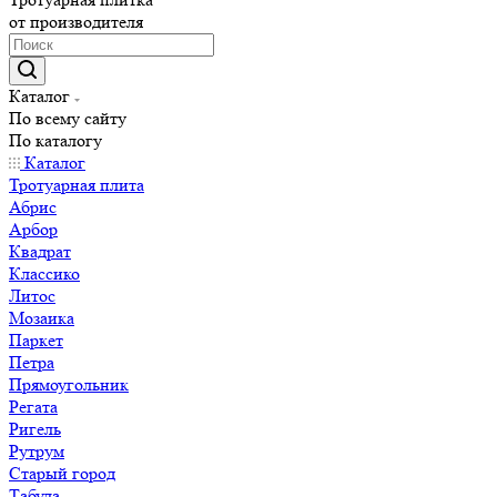
от производителя
Каталог
По всему сайту
По каталогу
Каталог
Тротуарная плита
Абрис
Арбор
Квадрат
Классико
Литос
Мозаика
Паркет
Петра
Прямоугольник
Регата
Ригель
Рутрум
Старый город
Табула