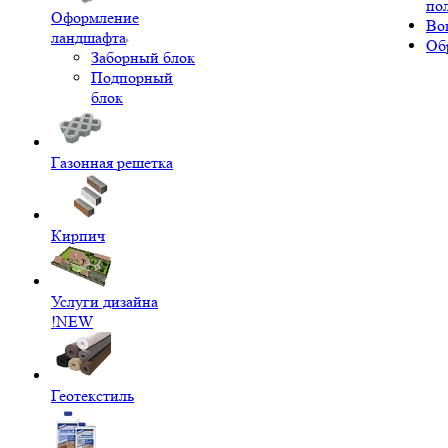
по
Оформление
Во
ландшафта
Об
Заборный блок
Подпорный
блок
Газонная решетка
Кирпич
Услуги дизайна
!NEW
Геотекстиль