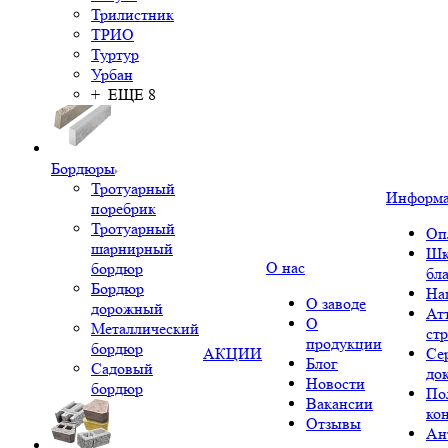
Трилистник
ТРИО
Туртур
Урбан
+ ЕЩЕ 8
Бордюры
Тротуарный
Информ
поребрик
Тротуарный
Оп
шарнирный
Шк
О нас
бордюр
бл
Бордюр
На
О заводе
дорожный
Ат
О
Металлический
ст
продукции
бордюр
АКЦИИ
Се
Блог
Садовый
до
Новости
бордюр
По
Вакансии
ко
Отзывы
Ан