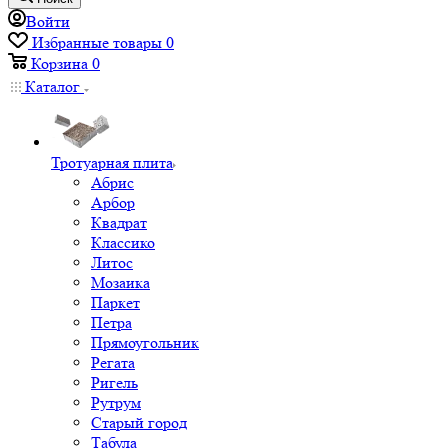
Войти
Избранные товары
0
Корзина
0
Каталог
Тротуарная плита
Абрис
Арбор
Квадрат
Классико
Литос
Мозаика
Паркет
Петра
Прямоугольник
Регата
Ригель
Рутрум
Старый город
Табула