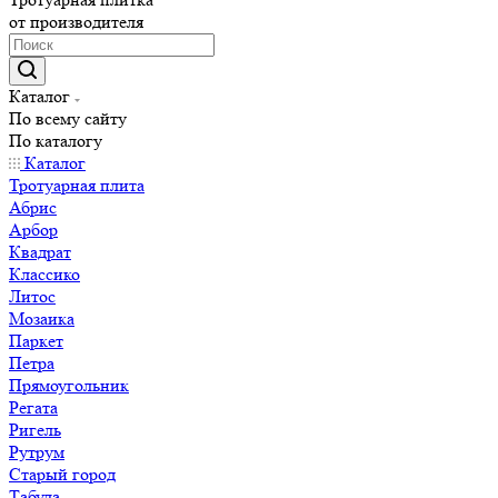
от производителя
Каталог
По всему сайту
По каталогу
Каталог
Тротуарная плита
Абрис
Арбор
Квадрат
Классико
Литос
Мозаика
Паркет
Петра
Прямоугольник
Регата
Ригель
Рутрум
Старый город
Табула