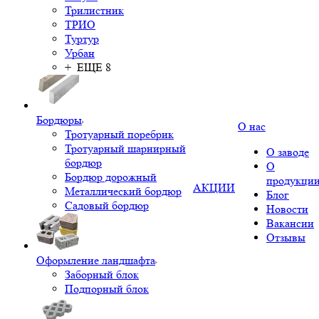
Трилистник
ТРИО
Туртур
Урбан
+ ЕЩЕ 8
Бордюры
О нас
Тротуарный поребрик
Тротуарный шарнирный
О заводе
бордюр
О
Бордюр дорожный
продукци
АКЦИИ
Металлический бордюр
Блог
Садовый бордюр
Новости
Вакансии
Отзывы
Оформление ландшафта
Заборный блок
Подпорный блок