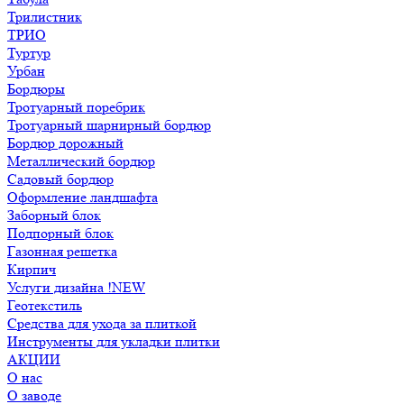
Трилистник
ТРИО
Туртур
Урбан
Бордюры
Тротуарный поребрик
Тротуарный шарнирный бордюр
Бордюр дорожный
Металлический бордюр
Садовый бордюр
Оформление ландшафта
Заборный блок
Подпорный блок
Газонная решетка
Кирпич
Услуги дизайна !NEW
Геотекстиль
Средства для ухода за плиткой
Инструменты для укладки плитки
АКЦИИ
О нас
О заводе