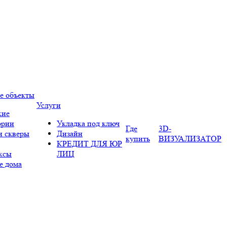
е объекты
Услуги
кие
ории
Укладка под ключ
Где
3D-
и скверы
Дизайн
купить
ВИЗУАЛИЗАТОР
КРЕДИТ ДЛЯ ЮР
ксы
ЛИЦ
е дома