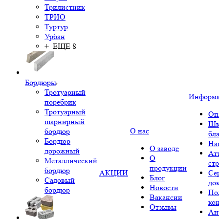
Трилистник
ТРИО
Туртур
Урбан
+ ЕЩЕ 8
Бордюры
Тротуарный
Информ
поребрик
Тротуарный
Оп
шарнирный
Шк
О нас
бордюр
бл
Бордюр
На
О заводе
дорожный
Ат
О
Металлический
ст
продукции
бордюр
АКЦИИ
Се
Блог
Садовый
до
Новости
бордюр
По
Вакансии
ко
Отзывы
Ан