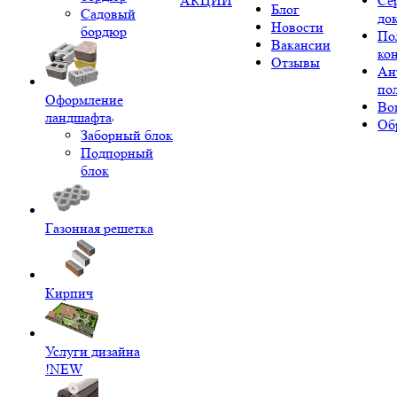
АКЦИИ
Се
Блог
Садовый
до
Новости
бордюр
По
Вакансии
ко
Отзывы
Ан
по
Оформление
Во
ландшафта
Об
Заборный блок
Подпорный
блок
Газонная решетка
Кирпич
Услуги дизайна
!NEW