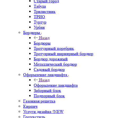
Старый город
Табула
Трилистник
ТРИО
Туртур
Урбан
Бордюры
Назад
Бордюры
Тротуарный поребрик
Тротуарный шарнирный бордюр
Бордюр дорожный
Металлический бордюр
Садовый бордюр
Оформление ландшафта
Назад
Оформление ландшафта
Заборный блок
Подпорный блок
Газонная решетка
Кирпич
Услуги дизайна !NEW
Геотекстиль