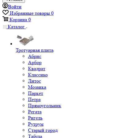
Войти
Избранные товары
0
Корзина
0
Каталог
Тротуарная плита
Абрис
Арбор
Квадрат
Классико
Литос
Мозаика
Паркет
Петра
Прямоугольник
Регата
Ригель
Рутрум
Старый город
Табула