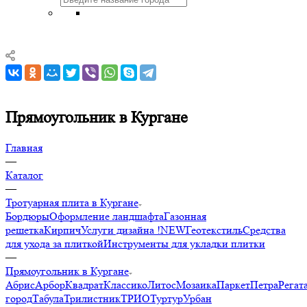
Прямоугольник в Кургане
Главная
—
Каталог
—
Тротуарная плита в Кургане
Бордюры
Оформление ландшафта
Газонная
решетка
Кирпич
Услуги дизайна !NEW
Геотекстиль
Средства
для ухода за плиткой
Инструменты для укладки плитки
—
Прямоугольник в Кургане
Абрис
Арбор
Квадрат
Классико
Литос
Мозаика
Паркет
Петра
Регат
город
Табула
Трилистник
ТРИО
Туртур
Урбан