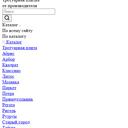
от производителя
Каталог
По всему сайту
По каталогу
Каталог
Тротуарная плита
Абрис
Арбор
Квадрат
Классико
Литос
Мозаика
Паркет
Петра
Прямоугольник
Регата
Ригель
Рутрум
Старый город
Табула