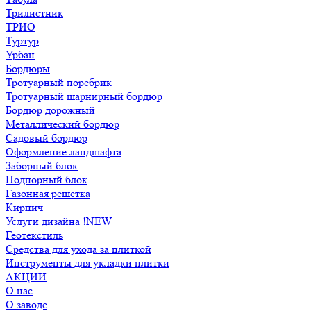
Трилистник
ТРИО
Туртур
Урбан
Бордюры
Тротуарный поребрик
Тротуарный шарнирный бордюр
Бордюр дорожный
Металлический бордюр
Садовый бордюр
Оформление ландшафта
Заборный блок
Подпорный блок
Газонная решетка
Кирпич
Услуги дизайна !NEW
Геотекстиль
Средства для ухода за плиткой
Инструменты для укладки плитки
АКЦИИ
О нас
О заводе