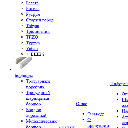
Регата
Ригель
Рутрум
Старый город
Табула
Трилистник
ТРИО
Туртур
Урбан
+ ЕЩЕ 8
Бордюры
Тротуарный
Информ
поребрик
Тротуарный
Оп
шарнирный
Шк
О нас
бордюр
бл
Бордюр
На
О заводе
дорожный
Ат
О
Металлический
ст
продукции
бордюр