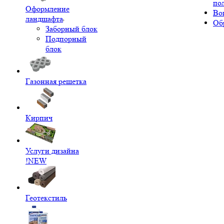
по
Оформление
Во
ландшафта
Об
Заборный блок
Подпорный
блок
Газонная решетка
Кирпич
Услуги дизайна
!NEW
Геотекстиль