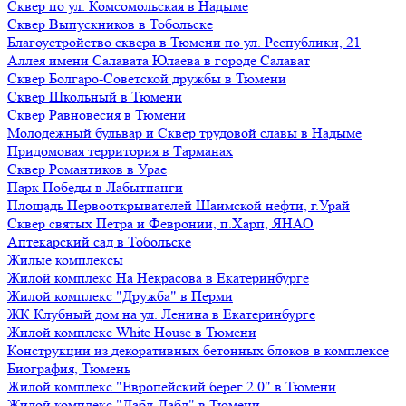
Сквер по ул. Комсомольская в Надыме
Сквер Выпускников в Тобольске
Благоустройство сквера в Тюмени по ул. Республики, 21
Аллея имени Салавата Юлаева в городе Салават
Сквер Болгаро-Советской дружбы в Тюмени
Сквер Школьный в Тюмени
Сквер Равновесия в Тюмени
Молодежный бульвар и Сквер трудовой славы в Надыме
Придомовая территория в Тарманах
Сквер Романтиков в Урае
Парк Победы в Лабытнанги
Площадь Первооткрывателей Шаимской нефти, г.Урай
Сквер святых Петра и Февронии, п.Харп, ЯНАО
Аптекарский сад в Тобольске
Жилые комплексы
Жилой комплекс На Некрасова в Екатеринбурге
Жилой комплекс "Дружба" в Перми
ЖК Клубный дом на ул. Ленина в Екатеринбурге
Жилой комплекс White House в Тюмени
Конструкции из декоративных бетонных блоков в комплексе
Биография, Тюмень
Жилой комплекс "Европейский берег 2.0" в Тюмени
Жилой комплекс "Дабл-Дабл" в Тюмени