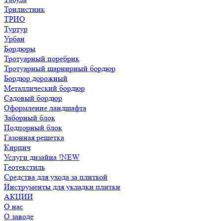
Трилистник
ТРИО
Туртур
Урбан
Бордюры
Тротуарный поребрик
Тротуарный шарнирный бордюр
Бордюр дорожный
Металлический бордюр
Садовый бордюр
Оформление ландшафта
Заборный блок
Подпорный блок
Газонная решетка
Кирпич
Услуги дизайна !NEW
Геотекстиль
Средства для ухода за плиткой
Инструменты для укладки плитки
АКЦИИ
О нас
О заводе