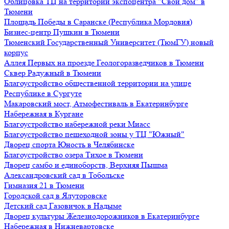
Облицовка ТЦ на территории экспоцентра "Свой дом" в
Тюмени
Площадь Победы в Саранске (Республика Мордовия)
Бизнес-центр Пушкин в Тюмени
Тюменский Государственный Университет (ТюмГУ) новый
корпус
Аллея Первых на проезде Геологоразведчиков в Тюмени
Сквер Радужный в Тюмени
Благоустройство общественной территории на улице
Республике в Сургуте
Макаровский мост, Атмофестиваль в Екатеринбурге
Набережная в Кургане
Благоустройство набережной реки Миасс
Благоустройство пешеходной зоны у ТЦ "Южный"
Дворец спорта Юность в Челябинске
Благоустройство озера Тихое в Тюмени
Дворец самбо и единоборств, Верхняя Пышма
Александровский сад в Тобольске
Гимназия 21 в Тюмени
Городской сад в Ялуторовске
Детский сад Газовичок в Надыме
Дворец культуры Железнодорожников в Екатеринбурге
Набережная в Нижневартовске