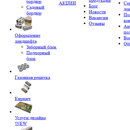
продукции
бордюр
АКЦИИ
Се
Блог
Садовый
до
Новости
бордюр
По
Вакансии
ко
Отзывы
Ан
по
Оформление
Во
ландшафта
Об
Заборный блок
Подпорный
блок
Газонная решетка
Кирпич
Услуги дизайна
!NEW