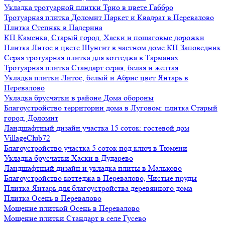
Укладка тротуарной плитки Трио в цвете Габбро
Тротуарная плитка Доломит Паркет и Квадрат в Перевалово
Плитка Степняк в Падерина
КП Каменка, Старый город, Хаски и пошаговые дорожки
Плитка Литос в цвете Шунгит в частном доме КП Заповедник
Серая тротуарная плитка для коттеджа в Тарманах
Тротуарная плитка Стандарт серая, белая и желтая
Укладка плитки Литос, белый и Абрис цвет Янтарь в
Перевалово
Укладка брусчатки в районе Дома обороны
Благоустройство территории дома в Луговом: плитка Старый
город, Доломит
Ландшафтный дизайн участка 15 соток: гостевой дом
VillageClub72
Благоустройство участка 5 соток под ключ в Тюмени
Укладка брусчатки Хаски в Дударево
Ландшафтный дизайн и укладка плиты в Мальково
Благоустройство коттеджа в Перевалово, Чистые пруды
Плитка Янтарь для благоустройства деревянного дома
Плитка Осень в Перевалово
Мощение плиткой Осень в Перевалово
Мощение плитки Стандарт в селе Гусево