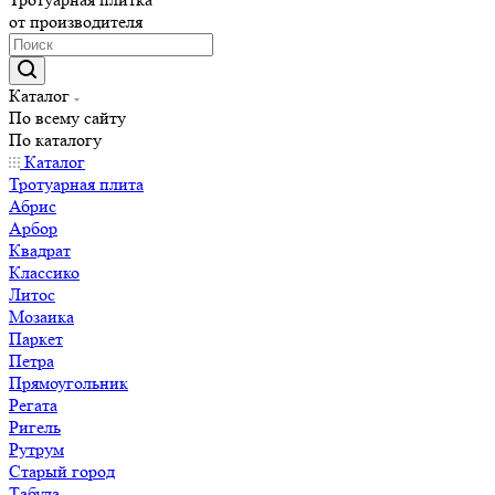
от производителя
Каталог
По всему сайту
По каталогу
Каталог
Тротуарная плита
Абрис
Арбор
Квадрат
Классико
Литос
Мозаика
Паркет
Петра
Прямоугольник
Регата
Ригель
Рутрум
Старый город
Табула