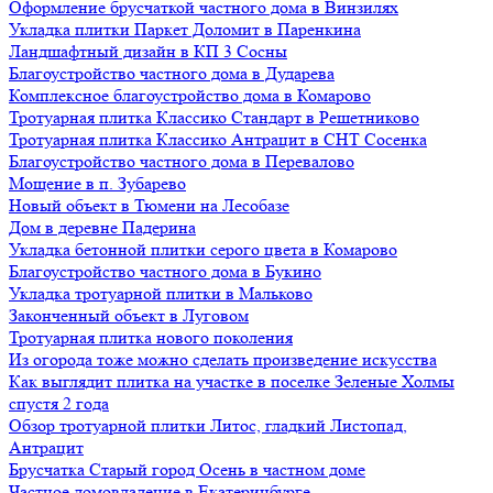
Оформление брусчаткой частного дома в Винзилях
Укладка плитки Паркет Доломит в Паренкина
Ландшафтный дизайн в КП 3 Сосны
Благоустройство частного дома в Дударева
Комплексное благоустройство дома в Комарово
Тротуарная плитка Классико Стандарт в Решетниково
Тротуарная плитка Классико Антрацит в СНТ Сосенка
Благоустройство частного дома в Перевалово
Мощение в п. Зубарево
Новый объект в Тюмени на Лесобазе
Дом в деревне Падерина
Укладка бетонной плитки серого цвета в Комарово
Благоустройство частного дома в Букино
Укладка тротуарной плитки в Мальково
Законченный объект в Луговом
Тротуарная плитка нового поколения
Из огорода тоже можно сделать произведение искусства
Как выглядит плитка на участке в поселке Зеленые Холмы
спустя 2 года
Обзор тротуарной плитки Литос, гладкий Листопад,
Антрацит
Брусчатка Старый город Осень в частном доме
Частное домовладение в Екатеринбурге