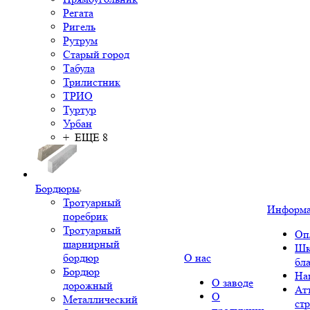
Регата
Ригель
Рутрум
Старый город
Табула
Трилистник
ТРИО
Туртур
Урбан
+ ЕЩЕ 8
Бордюры
Тротуарный
Информ
поребрик
Тротуарный
Оп
шарнирный
Шк
бордюр
О нас
бл
Бордюр
На
О заводе
дорожный
Ат
О
Металлический
ст