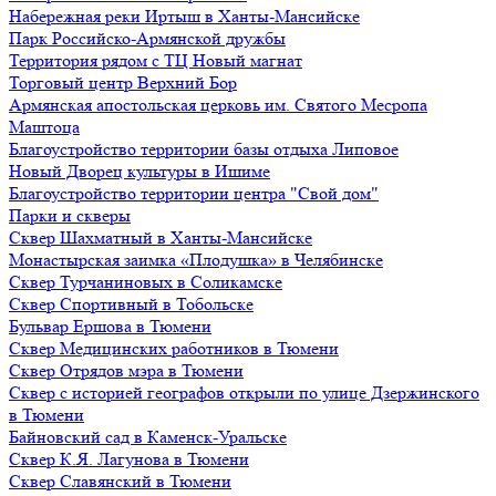
Набережная реки Иртыш в Ханты-Мансийске
Парк Российско-Армянской дружбы
Территория рядом с ТЦ Новый магнат
Торговый центр Верхний Бор
Армянская апостольская церковь им. Святого Месропа
Маштоца
Благоустройство территории базы отдыха Липовое
Нoвый Двoрeц культуры в Ишимe
Благоустройство территории центра "Свой дом"
Парки и скверы
Сквер Шахматный в Ханты-Мансийске
Монастырская заимка «Плодушка» в Челябинске
Сквер Турчаниновых в Соликамске
Сквер Спортивный в Тобольске
Бульвар Ершова в Тюмени
Сквер Медицинских работников в Тюмени
Сквер Отрядов мэра в Тюмени
Сквер с историей географов открыли по улице Дзержинского
в Тюмени
Байновский сад в Каменск-Уральске
Сквер К.Я. Лагунова в Тюмени
Сквер Славянский в Тюмени