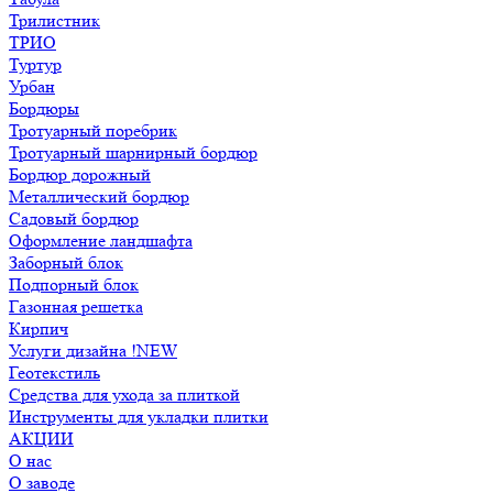
Трилистник
ТРИО
Туртур
Урбан
Бордюры
Тротуарный поребрик
Тротуарный шарнирный бордюр
Бордюр дорожный
Металлический бордюр
Садовый бордюр
Оформление ландшафта
Заборный блок
Подпорный блок
Газонная решетка
Кирпич
Услуги дизайна !NEW
Геотекстиль
Средства для ухода за плиткой
Инструменты для укладки плитки
АКЦИИ
О нас
О заводе