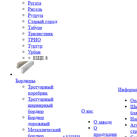
Регата
Ригель
Рутрум
Старый город
Табула
Трилистник
ТРИО
Туртур
Урбан
+ ЕЩЕ 8
Бордюры
Тротуарный
Информ
поребрик
Тротуарный
Оп
шарнирный
Шк
О нас
бордюр
бл
Бордюр
На
О заводе
дорожный
Ат
О
Металлический
ст
продукции
бордюр