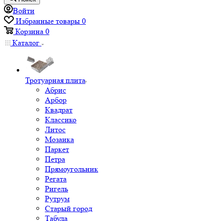
Войти
Избранные товары
0
Корзина
0
Каталог
Тротуарная плита
Абрис
Арбор
Квадрат
Классико
Литос
Мозаика
Паркет
Петра
Прямоугольник
Регата
Ригель
Рутрум
Старый город
Табула