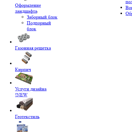
по
Оформление
Во
ландшафта
Об
Заборный блок
Подпорный
блок
Газонная решетка
Кирпич
Услуги дизайна
!NEW
Геотекстиль