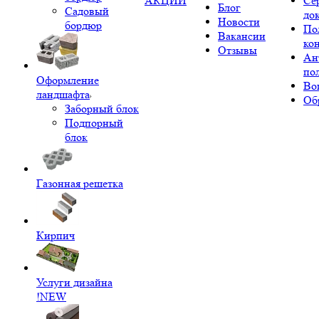
АКЦИИ
Се
Блог
Садовый
до
Новости
бордюр
По
Вакансии
ко
Отзывы
Ан
по
Оформление
Во
ландшафта
Об
Заборный блок
Подпорный
блок
Газонная решетка
Кирпич
Услуги дизайна
!NEW