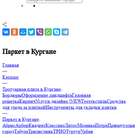
Паркет в Кургане
Главная
—
Каталог
—
Тротуарная плита в Кургане
Бордюры
Оформление ландшафта
Газонная
решетка
Кирпич
Услуги дизайна !NEW
Геотекстиль
Средства
для ухода за плиткой
Инструменты для укладки плитки
—
Паркет в Кургане
Абрис
Арбор
Квадрат
Классико
Литос
Мозаика
Петра
Прямоуголь
город
Табула
Трилистник
ТРИО
Туртур
Урбан