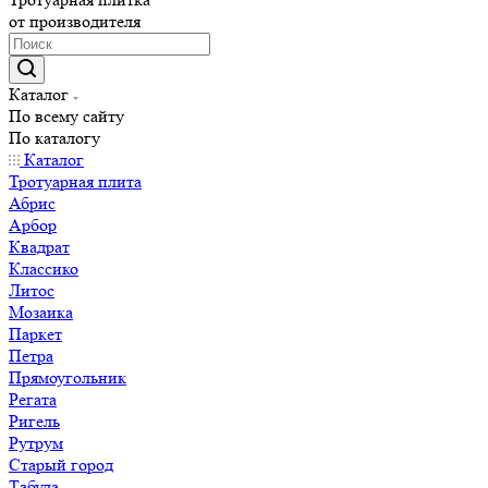
от производителя
Каталог
По всему сайту
По каталогу
Каталог
Тротуарная плита
Абрис
Арбор
Квадрат
Классико
Литос
Мозаика
Паркет
Петра
Прямоугольник
Регата
Ригель
Рутрум
Старый город
Табула