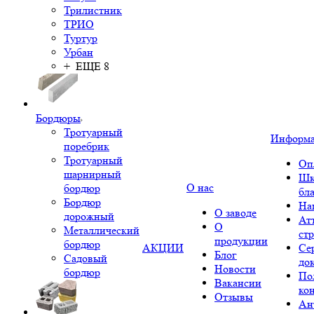
Трилистник
ТРИО
Туртур
Урбан
+ ЕЩЕ 8
Бордюры
Тротуарный
Информ
поребрик
Тротуарный
Оп
шарнирный
Шк
О нас
бордюр
бл
Бордюр
На
О заводе
дорожный
Ат
О
Металлический
ст
продукции
бордюр
АКЦИИ
Се
Блог
Садовый
до
Новости
бордюр
По
Вакансии
ко
Отзывы
Ан