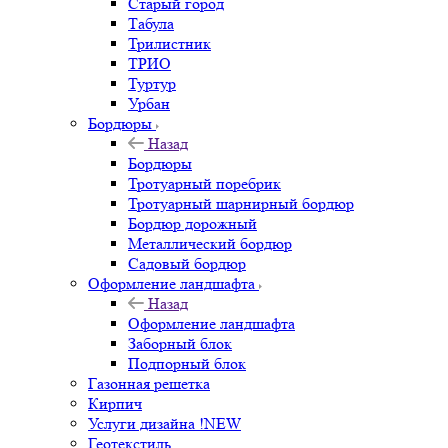
Старый город
Табула
Трилистник
ТРИО
Туртур
Урбан
Бордюры
Назад
Бордюры
Тротуарный поребрик
Тротуарный шарнирный бордюр
Бордюр дорожный
Металлический бордюр
Садовый бордюр
Оформление ландшафта
Назад
Оформление ландшафта
Заборный блок
Подпорный блок
Газонная решетка
Кирпич
Услуги дизайна !NEW
Геотекстиль