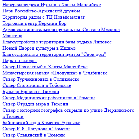
Набережная реки Иртыш в Ханты-Мансийске
Парк Российско-Армянской дружбы
Территория рядом с ТЦ Новый магнат
Торговый центр Верхний Бор
Армянская апостольская церковь им. Святого Месропа
Маштоца
Благоустройство территории базы отдыха Липовое
Нoвый Двoрeц культуры в Ишимe
Благоустройство территории центра "Свой дом"
Парки и скверы
Сквер Шахматный в Ханты-Мансийске
Монастырская заимка «Плодушка» в Челябинске
Сквер Турчаниновых в Соликамске
Сквер Спортивный в Тобольске
Бульвар Ершова в Тюмени
Сквер Медицинских работников в Тюмени
Сквер Отрядов мэра в Тюмени
Сквер с историей географов открыли по улице Дзержинского
в Тюмени
Байновский сад в Каменск-Уральске
Сквер К.Я. Лагунова в Тюмени
Сквер Славянский в Тюмени