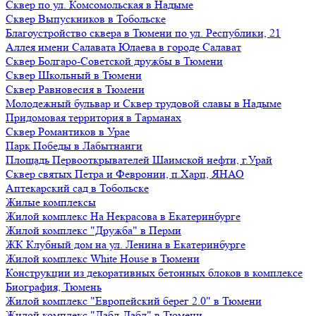
Сквер по ул. Комсомольская в Надыме
Сквер Выпускников в Тобольске
Благоустройство сквера в Тюмени по ул. Республики, 21
Аллея имени Салавата Юлаева в городе Салават
Сквер Болгаро-Советской дружбы в Тюмени
Сквер Школьный в Тюмени
Сквер Равновесия в Тюмени
Молодежный бульвар и Сквер трудовой славы в Надыме
Придомовая территория в Тарманах
Сквер Романтиков в Урае
Парк Победы в Лабытнанги
Площадь Первооткрывателей Шаимской нефти, г.Урай
Сквер святых Петра и Февронии, п.Харп, ЯНАО
Аптекарский сад в Тобольске
Жилые комплексы
Жилой комплекс На Некрасова в Екатеринбурге
Жилой комплекс "Дружба" в Перми
ЖК Клубный дом на ул. Ленина в Екатеринбурге
Жилой комплекс White House в Тюмени
Конструкции из декоративных бетонных блоков в комплексе
Биография, Тюмень
Жилой комплекс "Европейский берег 2.0" в Тюмени
Жилой комплекс "Дабл-Дабл" в Тюмени