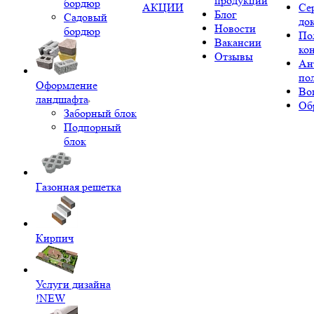
продукции
бордюр
АКЦИИ
Се
Блог
Садовый
до
Новости
бордюр
По
Вакансии
ко
Отзывы
Ан
по
Оформление
Во
ландшафта
Об
Заборный блок
Подпорный
блок
Газонная решетка
Кирпич
Услуги дизайна
!NEW