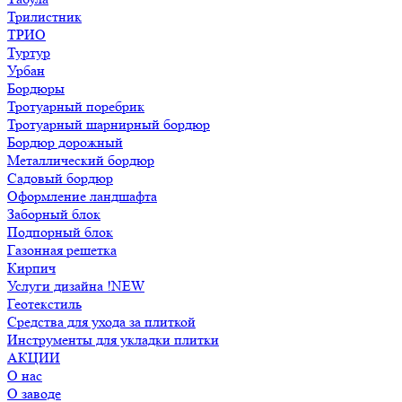
Трилистник
ТРИО
Туртур
Урбан
Бордюры
Тротуарный поребрик
Тротуарный шарнирный бордюр
Бордюр дорожный
Металлический бордюр
Садовый бордюр
Оформление ландшафта
Заборный блок
Подпорный блок
Газонная решетка
Кирпич
Услуги дизайна !NEW
Геотекстиль
Средства для ухода за плиткой
Инструменты для укладки плитки
АКЦИИ
О нас
О заводе