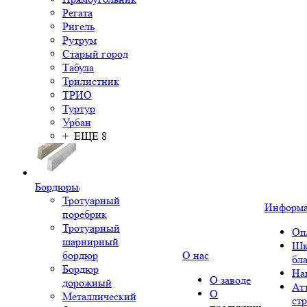
Регата
Ригель
Рутрум
Старый город
Табула
Трилистник
ТРИО
Туртур
Урбан
+ ЕЩЕ 8
Бордюры
Тротуарный
Информ
поребрик
Тротуарный
Оп
шарнирный
Шк
бордюр
О нас
бл
Бордюр
На
О заводе
дорожный
Ат
О
Металлический
ст