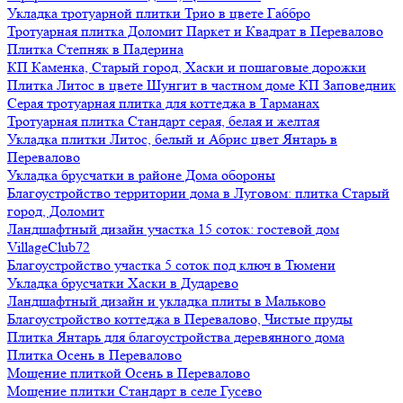
Укладка тротуарной плитки Трио в цвете Габбро
Тротуарная плитка Доломит Паркет и Квадрат в Перевалово
Плитка Степняк в Падерина
КП Каменка, Старый город, Хаски и пошаговые дорожки
Плитка Литос в цвете Шунгит в частном доме КП Заповедник
Серая тротуарная плитка для коттеджа в Тарманах
Тротуарная плитка Стандарт серая, белая и желтая
Укладка плитки Литос, белый и Абрис цвет Янтарь в
Перевалово
Укладка брусчатки в районе Дома обороны
Благоустройство территории дома в Луговом: плитка Старый
город, Доломит
Ландшафтный дизайн участка 15 соток: гостевой дом
VillageClub72
Благоустройство участка 5 соток под ключ в Тюмени
Укладка брусчатки Хаски в Дударево
Ландшафтный дизайн и укладка плиты в Мальково
Благоустройство коттеджа в Перевалово, Чистые пруды
Плитка Янтарь для благоустройства деревянного дома
Плитка Осень в Перевалово
Мощение плиткой Осень в Перевалово
Мощение плитки Стандарт в селе Гусево