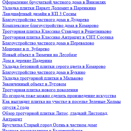
Оформление брусчаткой частного дома в Винзилях
Укладка плитки Паркет Доломит в Паренкина
Ландшафтный дизайн в КП 3 Сосны
Благоустройство частного дома в Дударева
Комплексное благоустройство дома в Комарово
Тротуарная плитка Классико Стандарт в Решетниково
Тротуарная плитка Классико Антрацит в СНТ Сосенка
Благоустройство частного дома в Перевалово
Мощение в п. Зубарево
Новый объект в Тюмени на Лесобазе
Дом в деревне Падерина
Укладка бетонной плитки серого цвета в Комарово
Благоустройство частного дома в Букино
Укладка тротуарной плитки в Мальково
Законченный объект в Луговом
Тротуарная плитка нового поколения
Из огорода тоже можно сделать произведение искусства
Как выглядит плитка на участке в поселке Зеленые Холмы
спустя 2 года
Обзор тротуарной плитки Литос, гладкий Листопад,
Антрацит
Брусчатка Старый город Осень в частном доме
Частное домовладение в Екатеринбурге