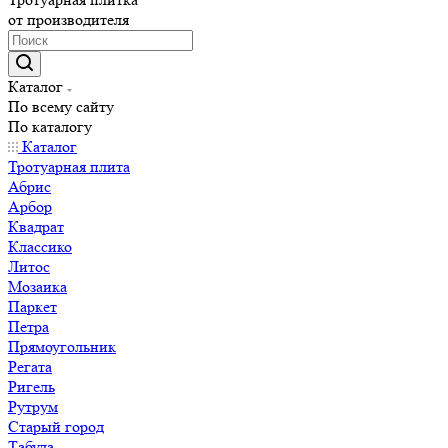
от производителя
Каталог
По всему сайту
По каталогу
Каталог
Тротуарная плита
Абрис
Арбор
Квадрат
Классико
Литос
Мозаика
Паркет
Петра
Прямоугольник
Регата
Ригель
Рутрум
Старый город
Табула