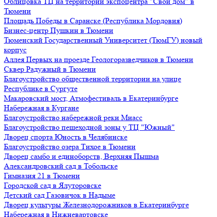
Облицовка ТЦ на территории экспоцентра "Свой дом" в
Тюмени
Площадь Победы в Саранске (Республика Мордовия)
Бизнес-центр Пушкин в Тюмени
Тюменский Государственный Университет (ТюмГУ) новый
корпус
Аллея Первых на проезде Геологоразведчиков в Тюмени
Сквер Радужный в Тюмени
Благоустройство общественной территории на улице
Республике в Сургуте
Макаровский мост, Атмофестиваль в Екатеринбурге
Набережная в Кургане
Благоустройство набережной реки Миасс
Благоустройство пешеходной зоны у ТЦ "Южный"
Дворец спорта Юность в Челябинске
Благоустройство озера Тихое в Тюмени
Дворец самбо и единоборств, Верхняя Пышма
Александровский сад в Тобольске
Гимназия 21 в Тюмени
Городской сад в Ялуторовске
Детский сад Газовичок в Надыме
Дворец культуры Железнодорожников в Екатеринбурге
Набережная в Нижневартовске