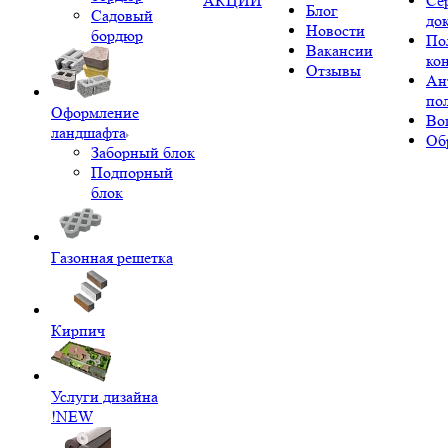
АКЦИИ
Се
Блог
Садовый
до
Новости
бордюр
По
Вакансии
ко
Отзывы
Ан
по
Оформление
Во
ландшафта
Об
Заборный блок
Подпорный
блок
Газонная решетка
Кирпич
Услуги дизайна
!NEW