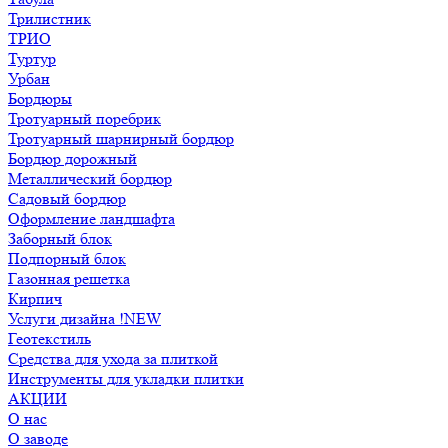
Трилистник
ТРИО
Туртур
Урбан
Бордюры
Тротуарный поребрик
Тротуарный шарнирный бордюр
Бордюр дорожный
Металлический бордюр
Садовый бордюр
Оформление ландшафта
Заборный блок
Подпорный блок
Газонная решетка
Кирпич
Услуги дизайна !NEW
Геотекстиль
Средства для ухода за плиткой
Инструменты для укладки плитки
АКЦИИ
О нас
О заводе