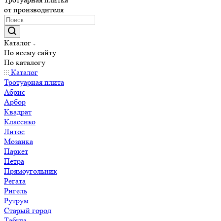
от производителя
Каталог
По всему сайту
По каталогу
Каталог
Тротуарная плита
Абрис
Арбор
Квадрат
Классико
Литос
Мозаика
Паркет
Петра
Прямоугольник
Регата
Ригель
Рутрум
Старый город
Табула