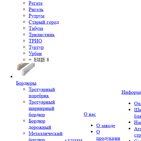
Регата
Ригель
Рутрум
Старый город
Табула
Трилистник
ТРИО
Туртур
Урбан
+ ЕЩЕ 8
Бордюры
Тротуарный
Информ
поребрик
Тротуарный
Оп
шарнирный
Шк
О нас
бордюр
бл
Бордюр
На
О заводе
дорожный
Ат
О
Металлический
ст
продукции
бордюр