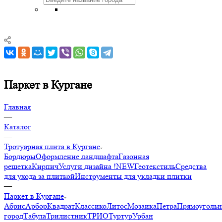
Паркет в Кургане
Главная
—
Каталог
—
Тротуарная плита в Кургане
Бордюры
Оформление ландшафта
Газонная
решетка
Кирпич
Услуги дизайна !NEW
Геотекстиль
Средства
для ухода за плиткой
Инструменты для укладки плитки
—
Паркет в Кургане
Абрис
Арбор
Квадрат
Классико
Литос
Мозаика
Петра
Прямоуголь
город
Табула
Трилистник
ТРИО
Туртур
Урбан