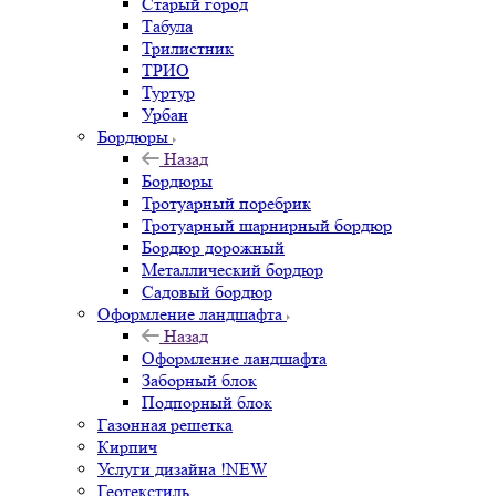
Старый город
Табула
Трилистник
ТРИО
Туртур
Урбан
Бордюры
Назад
Бордюры
Тротуарный поребрик
Тротуарный шарнирный бордюр
Бордюр дорожный
Металлический бордюр
Садовый бордюр
Оформление ландшафта
Назад
Оформление ландшафта
Заборный блок
Подпорный блок
Газонная решетка
Кирпич
Услуги дизайна !NEW
Геотекстиль