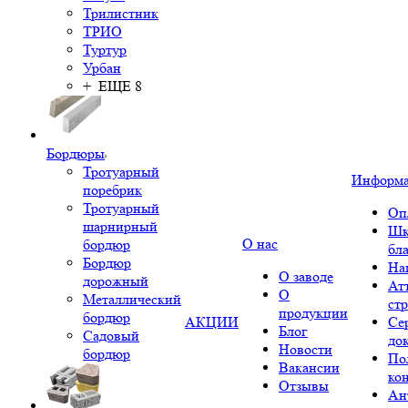
Трилистник
ТРИО
Туртур
Урбан
+ ЕЩЕ 8
Бордюры
Тротуарный
Информ
поребрик
Тротуарный
Оп
шарнирный
Шк
О нас
бордюр
бл
Бордюр
На
О заводе
дорожный
Ат
О
Металлический
ст
продукции
бордюр
АКЦИИ
Се
Блог
Садовый
до
Новости
бордюр
По
Вакансии
ко
Отзывы
Ан