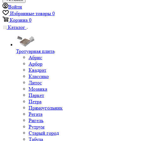
Войти
Избранные товары
0
Корзина
0
Каталог
Тротуарная плита
Абрис
Арбор
Квадрат
Классико
Литос
Мозаика
Паркет
Петра
Прямоугольник
Регата
Ригель
Рутрум
Старый город
Табула