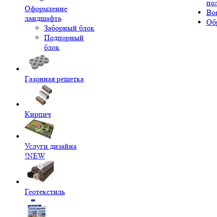
по
Оформление
Во
ландшафта
Об
Заборный блок
Подпорный
блок
Газонная решетка
Кирпич
Услуги дизайна
!NEW
Геотекстиль