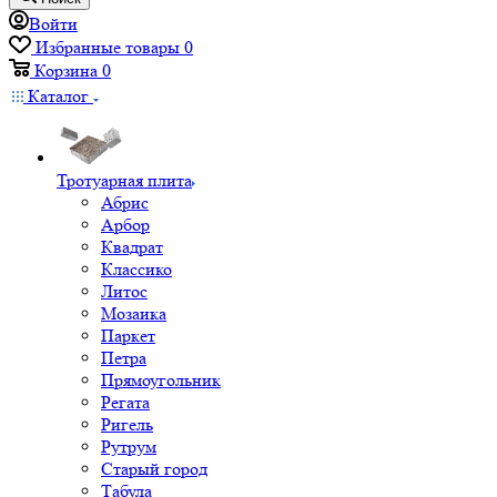
Войти
Избранные товары
0
Корзина
0
Каталог
Тротуарная плита
Абрис
Арбор
Квадрат
Классико
Литос
Мозаика
Паркет
Петра
Прямоугольник
Регата
Ригель
Рутрум
Старый город
Табула