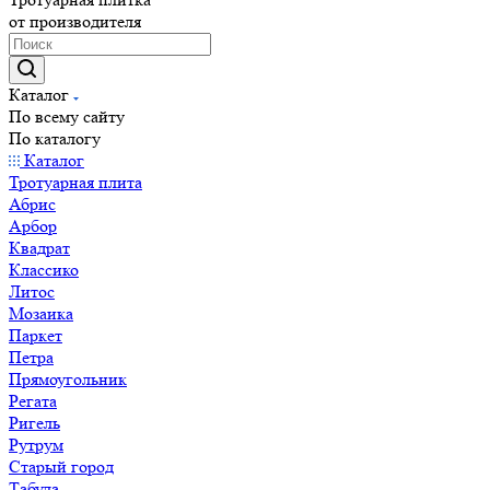
от производителя
Каталог
По всему сайту
По каталогу
Каталог
Тротуарная плита
Абрис
Арбор
Квадрат
Классико
Литос
Мозаика
Паркет
Петра
Прямоугольник
Регата
Ригель
Рутрум
Старый город
Табула