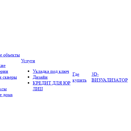
е объекты
Услуги
кие
ории
Укладка под ключ
Где
3D-
и скверы
Дизайн
купить
ВИЗУАЛИЗАТОР
КРЕДИТ ДЛЯ ЮР
ксы
ЛИЦ
е дома