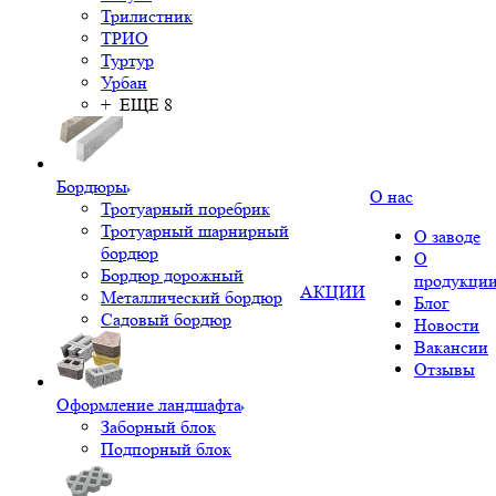
Трилистник
ТРИО
Туртур
Урбан
+ ЕЩЕ 8
Бордюры
О нас
Тротуарный поребрик
Тротуарный шарнирный
О заводе
бордюр
О
Бордюр дорожный
продукци
АКЦИИ
Металлический бордюр
Блог
Садовый бордюр
Новости
Вакансии
Отзывы
Оформление ландшафта
Заборный блок
Подпорный блок