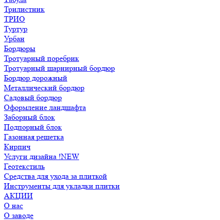
Трилистник
ТРИО
Туртур
Урбан
Бордюры
Тротуарный поребрик
Тротуарный шарнирный бордюр
Бордюр дорожный
Металлический бордюр
Садовый бордюр
Оформление ландшафта
Заборный блок
Подпорный блок
Газонная решетка
Кирпич
Услуги дизайна !NEW
Геотекстиль
Средства для ухода за плиткой
Инструменты для укладки плитки
АКЦИИ
О нас
О заводе