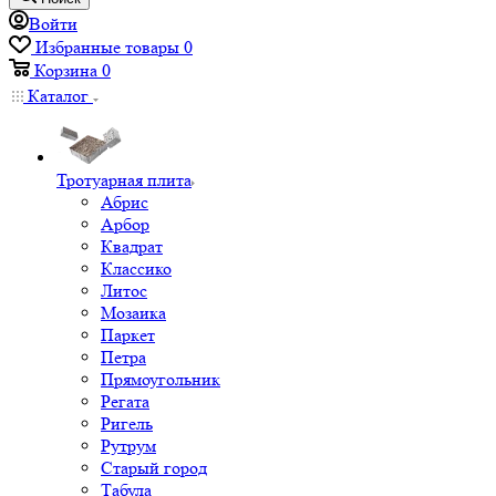
Войти
Избранные товары
0
Корзина
0
Каталог
Тротуарная плита
Абрис
Арбор
Квадрат
Классико
Литос
Мозаика
Паркет
Петра
Прямоугольник
Регата
Ригель
Рутрум
Старый город
Табула