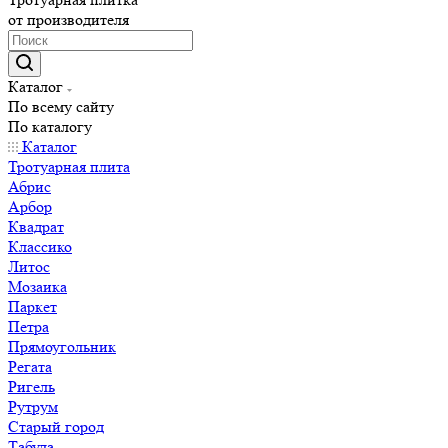
от производителя
Каталог
По всему сайту
По каталогу
Каталог
Тротуарная плита
Абрис
Арбор
Квадрат
Классико
Литос
Мозаика
Паркет
Петра
Прямоугольник
Регата
Ригель
Рутрум
Старый город
Табула