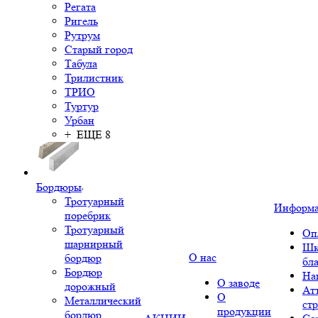
Регата
Ригель
Рутрум
Старый город
Табула
Трилистник
ТРИО
Туртур
Урбан
+ ЕЩЕ 8
Бордюры
Тротуарный
Информ
поребрик
Тротуарный
Оп
шарнирный
Шк
О нас
бордюр
бл
Бордюр
На
О заводе
дорожный
Ат
О
Металлический
ст
продукции
бордюр