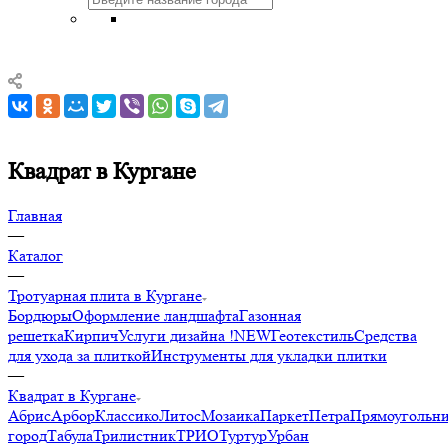
Квадрат в Кургане
Главная
—
Каталог
—
Тротуарная плита в Кургане
Бордюры
Оформление ландшафта
Газонная
решетка
Кирпич
Услуги дизайна !NEW
Геотекстиль
Средства
для ухода за плиткой
Инструменты для укладки плитки
—
Квадрат в Кургане
Абрис
Арбор
Классико
Литос
Мозаика
Паркет
Петра
Прямоугольн
город
Табула
Трилистник
ТРИО
Туртур
Урбан