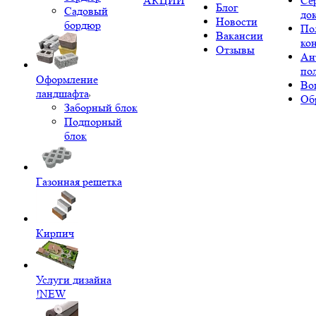
АКЦИИ
Се
Блог
Садовый
до
Новости
бордюр
По
Вакансии
ко
Отзывы
Ан
по
Оформление
Во
ландшафта
Об
Заборный блок
Подпорный
блок
Газонная решетка
Кирпич
Услуги дизайна
!NEW