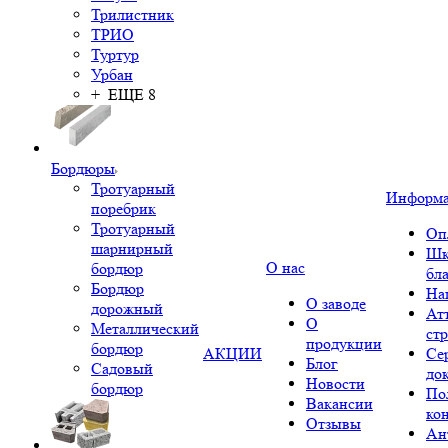
Трилистник
ТРИО
Туртур
Урбан
+ ЕЩЕ 8
Бордюры
Тротуарный
Информ
поребрик
Тротуарный
Оп
шарнирный
Шк
О нас
бордюр
бл
Бордюр
На
О заводе
дорожный
Ат
О
Металлический
ст
продукции
бордюр
АКЦИИ
Се
Блог
Садовый
до
Новости
бордюр
По
Вакансии
ко
Отзывы
Ан