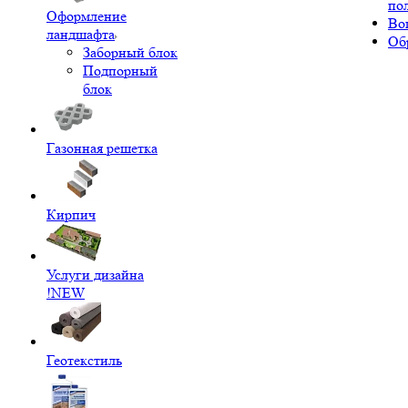
по
Оформление
Во
ландшафта
Об
Заборный блок
Подпорный
блок
Газонная решетка
Кирпич
Услуги дизайна
!NEW
Геотекстиль