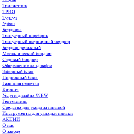
Трилистник
ТРИО
Туртур
Урбан
Бордюры
Тротуарный поребрик
Тротуарный шарнирный бордюр
Бордюр дорожный
Металлический бордюр
Садовый бордюр
Оформление ландшафта
Заборный блок
Подпорный блок
Газонная решетка
Кирпич
Услуги дизайна !NEW
Геотекстиль
Средства для ухода за плиткой
Инструменты для укладки плитки
АКЦИИ
О нас
О заводе