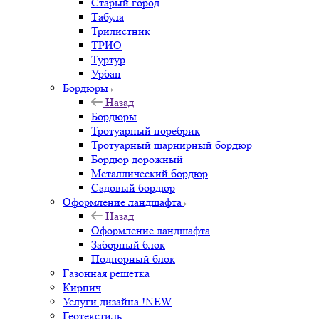
Старый город
Табула
Трилистник
ТРИО
Туртур
Урбан
Бордюры
Назад
Бордюры
Тротуарный поребрик
Тротуарный шарнирный бордюр
Бордюр дорожный
Металлический бордюр
Садовый бордюр
Оформление ландшафта
Назад
Оформление ландшафта
Заборный блок
Подпорный блок
Газонная решетка
Кирпич
Услуги дизайна !NEW
Геотекстиль