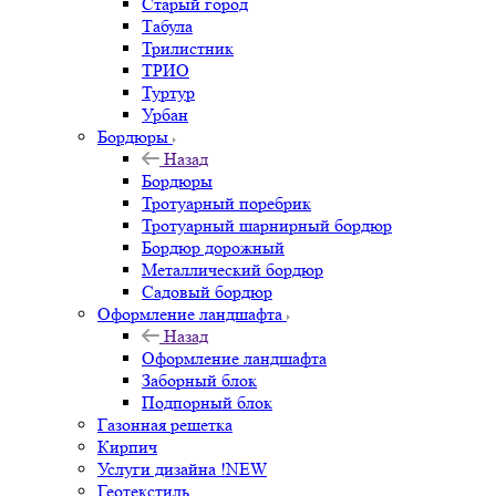
Старый город
Табула
Трилистник
ТРИО
Туртур
Урбан
Бордюры
Назад
Бордюры
Тротуарный поребрик
Тротуарный шарнирный бордюр
Бордюр дорожный
Металлический бордюр
Садовый бордюр
Оформление ландшафта
Назад
Оформление ландшафта
Заборный блок
Подпорный блок
Газонная решетка
Кирпич
Услуги дизайна !NEW
Геотекстиль