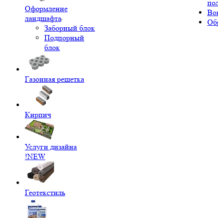
по
Оформление
Во
ландшафта
Об
Заборный блок
Подпорный
блок
Газонная решетка
Кирпич
Услуги дизайна
!NEW
Геотекстиль