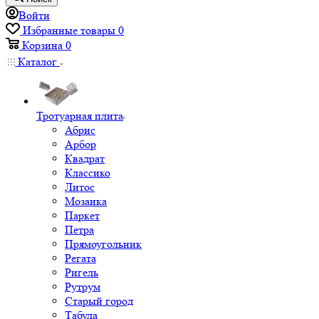
Войти
Избранные товары
0
Корзина
0
Каталог
Тротуарная плита
Абрис
Арбор
Квадрат
Классико
Литос
Мозаика
Паркет
Петра
Прямоугольник
Регата
Ригель
Рутрум
Старый город
Табула