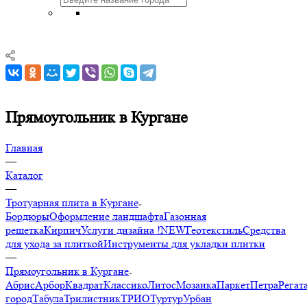
Прямоугольник в Кургане
Главная
—
Каталог
—
Тротуарная плита в Кургане
Бордюры
Оформление ландшафта
Газонная
решетка
Кирпич
Услуги дизайна !NEW
Геотекстиль
Средства
для ухода за плиткой
Инструменты для укладки плитки
—
Прямоугольник в Кургане
Абрис
Арбор
Квадрат
Классико
Литос
Мозаика
Паркет
Петра
Регат
город
Табула
Трилистник
ТРИО
Туртур
Урбан