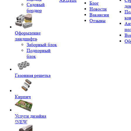
АКЦИИ
Се
Блог
Садовый
до
Новости
бордюр
По
Вакансии
ко
Отзывы
Ан
по
Оформление
Во
ландшафта
Об
Заборный блок
Подпорный
блок
Газонная решетка
Кирпич
Услуги дизайна
!NEW