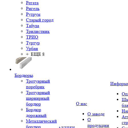
Регата
Ригель
Рутрум
Старый город
Табула
Трилистник
ТРИО
Туртур
Урбан
+ ЕЩЕ 8
Бордюры
Тротуарный
Информ
поребрик
Тротуарный
Оп
шарнирный
Шк
О нас
бордюр
бл
Бордюр
На
О заводе
дорожный
Ат
О
Металлический
ст
продукции
бордюр