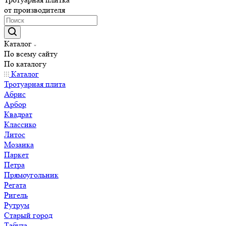
от производителя
Каталог
По всему сайту
По каталогу
Каталог
Тротуарная плита
Абрис
Арбор
Квадрат
Классико
Литос
Мозаика
Паркет
Петра
Прямоугольник
Регата
Ригель
Рутрум
Старый город
Табула