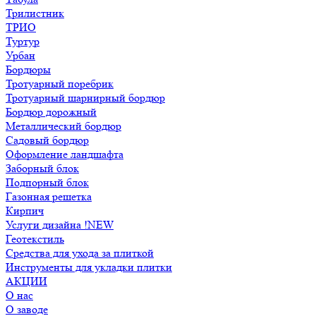
Трилистник
ТРИО
Туртур
Урбан
Бордюры
Тротуарный поребрик
Тротуарный шарнирный бордюр
Бордюр дорожный
Металлический бордюр
Садовый бордюр
Оформление ландшафта
Заборный блок
Подпорный блок
Газонная решетка
Кирпич
Услуги дизайна !NEW
Геотекстиль
Средства для ухода за плиткой
Инструменты для укладки плитки
АКЦИИ
О нас
О заводе