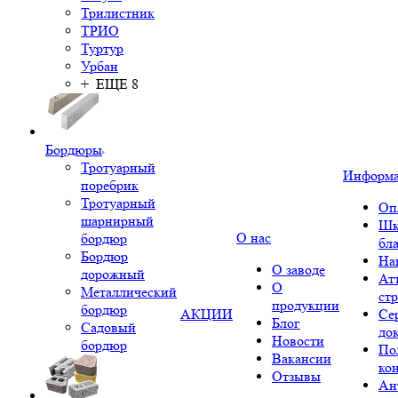
Трилистник
ТРИО
Туртур
Урбан
+ ЕЩЕ 8
Бордюры
Тротуарный
Информ
поребрик
Тротуарный
Оп
шарнирный
Шк
О нас
бордюр
бл
Бордюр
На
О заводе
дорожный
Ат
О
Металлический
ст
продукции
бордюр
АКЦИИ
Се
Блог
Садовый
до
Новости
бордюр
По
Вакансии
ко
Отзывы
Ан