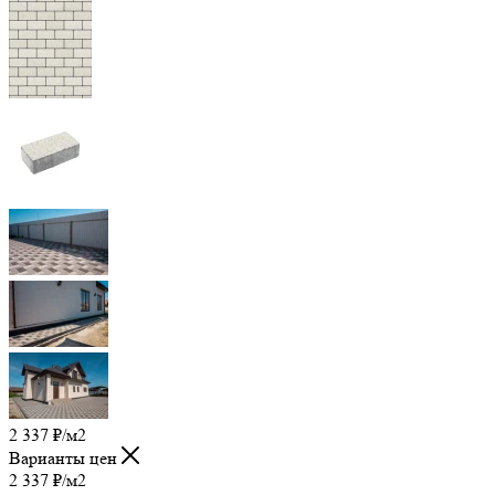
2 337
₽
/м2
Варианты цен
2 337
₽
/м2