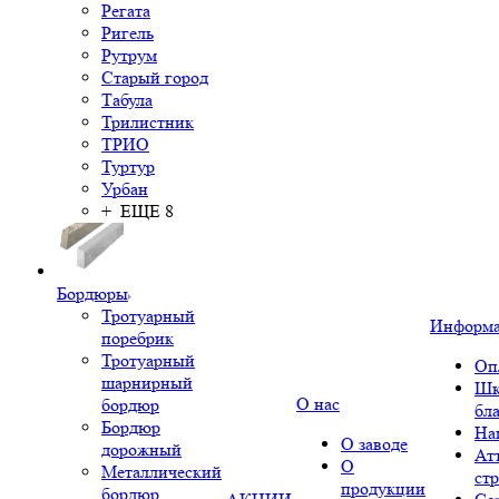
Регата
Ригель
Рутрум
Старый город
Табула
Трилистник
ТРИО
Туртур
Урбан
+ ЕЩЕ 8
Бордюры
Тротуарный
Информ
поребрик
Тротуарный
Оп
шарнирный
Шк
О нас
бордюр
бл
Бордюр
На
О заводе
дорожный
Ат
О
Металлический
ст
продукции
бордюр