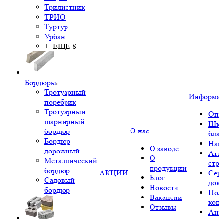
Трилистник
ТРИО
Туртур
Урбан
+ ЕЩЕ 8
Бордюры
Тротуарный
Информ
поребрик
Тротуарный
Оп
шарнирный
Шк
О нас
бордюр
бл
Бордюр
На
О заводе
дорожный
Ат
О
Металлический
ст
продукции
бордюр
АКЦИИ
Се
Блог
Садовый
до
Новости
бордюр
По
Вакансии
ко
Отзывы
Ан