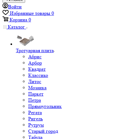
Войти
Избранные товары
0
Корзина
0
Каталог
Тротуарная плита
Абрис
Арбор
Квадрат
Классико
Литос
Мозаика
Паркет
Петра
Прямоугольник
Регата
Ригель
Рутрум
Старый город
Табула