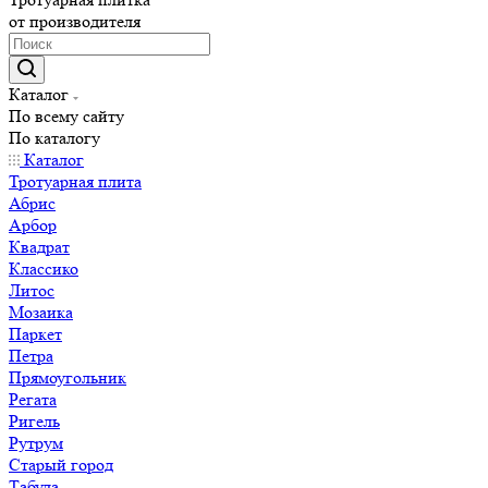
от производителя
Каталог
По всему сайту
По каталогу
Каталог
Тротуарная плита
Абрис
Арбор
Квадрат
Классико
Литос
Мозаика
Паркет
Петра
Прямоугольник
Регата
Ригель
Рутрум
Старый город
Табула