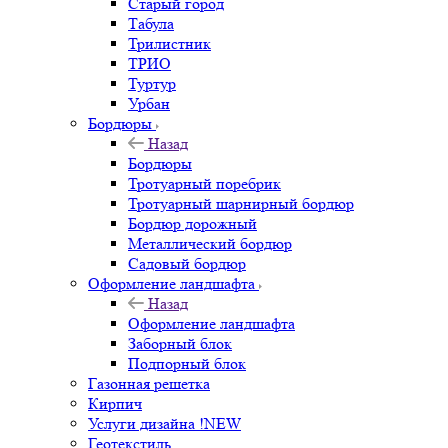
Старый город
Табула
Трилистник
ТРИО
Туртур
Урбан
Бордюры
Назад
Бордюры
Тротуарный поребрик
Тротуарный шарнирный бордюр
Бордюр дорожный
Металлический бордюр
Садовый бордюр
Оформление ландшафта
Назад
Оформление ландшафта
Заборный блок
Подпорный блок
Газонная решетка
Кирпич
Услуги дизайна !NEW
Геотекстиль