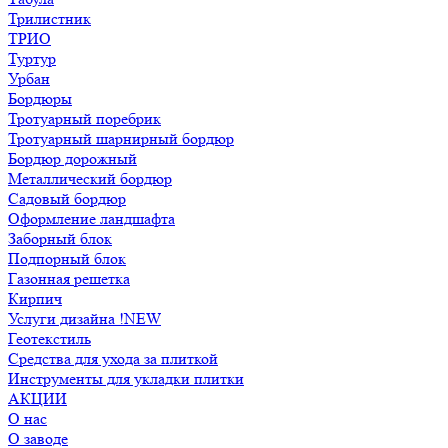
Трилистник
ТРИО
Туртур
Урбан
Бордюры
Тротуарный поребрик
Тротуарный шарнирный бордюр
Бордюр дорожный
Металлический бордюр
Садовый бордюр
Оформление ландшафта
Заборный блок
Подпорный блок
Газонная решетка
Кирпич
Услуги дизайна !NEW
Геотекстиль
Средства для ухода за плиткой
Инструменты для укладки плитки
АКЦИИ
О нас
О заводе