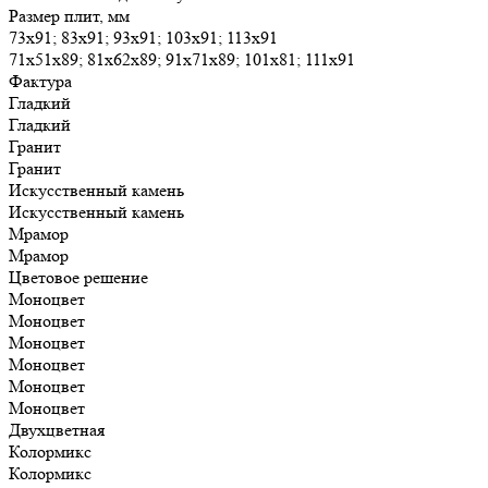
Размер плит, мм
73х91; 83х91; 93х91; 103х91; 113х91
71х51х89; 81х62х89; 91х71х89; 101х81; 111х91
Фактура
Гладкий
Гладкий
Гранит
Гранит
Искусственный камень
Искусственный камень
Мрамор
Мрамор
Цветовое решение
Моноцвет
Моноцвет
Моноцвет
Моноцвет
Моноцвет
Моноцвет
Двухцветная
Колормикс
Колормикс