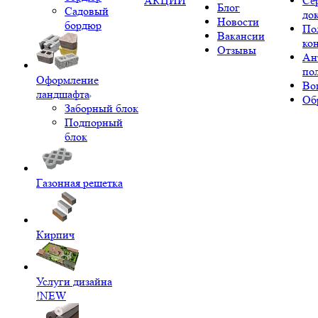
АКЦИИ
Се
Блог
Садовый
до
Новости
бордюр
По
Вакансии
ко
Отзывы
Ан
по
Оформление
Во
ландшафта
Об
Заборный блок
Подпорный
блок
Газонная решетка
Кирпич
Услуги дизайна
!NEW