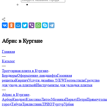
Абрис в Кургане
Главная
—
Каталог
—
Тротуарная плита в Кургане
Бордюры
Оформление ландшафта
Газонная
решетка
Кирпич
Услуги дизайна !NEW
Геотекстиль
Средства
для ухода за плиткой
Инструменты для укладки плитки
—
Абрис в Кургане
Арбор
Квадрат
Классико
Литос
Мозаика
Паркет
Петра
Прямоуголь
город
Табула
Трилистник
ТРИО
Туртур
Урбан