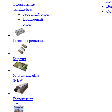
по
Оформление
Во
ландшафта
Об
Заборный блок
Подпорный
блок
Газонная решетка
Кирпич
Услуги дизайна
!NEW
Геотекстиль