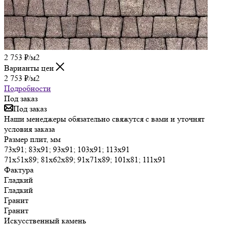
2 753
₽
/м2
Варианты цен
2 753
₽
/м2
Подробности
Под заказ
Под заказ
Наши менеджеры обязательно свяжутся с вами и уточнят
условия заказа
Размер плит, мм
73х91; 83х91; 93х91; 103х91; 113х91
71х51х89; 81х62х89; 91х71х89; 101х81; 111х91
Фактура
Гладкий
Гладкий
Гранит
Гранит
Искусственный камень