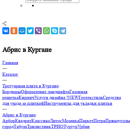
Абрис в Кургане
Главная
—
Каталог
—
Тротуарная плита в Кургане
Бордюры
Оформление ландшафта
Газонная
решетка
Кирпич
Услуги дизайна !NEW
Геотекстиль
Средства
для ухода за плиткой
Инструменты для укладки плитки
—
Абрис в Кургане
Арбор
Квадрат
Классико
Литос
Мозаика
Паркет
Петра
Прямоуголь
город
Табула
Трилистник
ТРИО
Туртур
Урбан