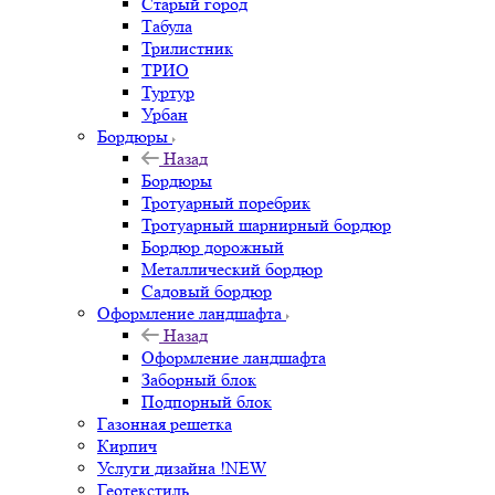
Старый город
Табула
Трилистник
ТРИО
Туртур
Урбан
Бордюры
Назад
Бордюры
Тротуарный поребрик
Тротуарный шарнирный бордюр
Бордюр дорожный
Металлический бордюр
Садовый бордюр
Оформление ландшафта
Назад
Оформление ландшафта
Заборный блок
Подпорный блок
Газонная решетка
Кирпич
Услуги дизайна !NEW
Геотекстиль