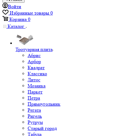
Войти
Избранные товары
0
Корзина
0
Каталог
Тротуарная плита
Абрис
Арбор
Квадрат
Классико
Литос
Мозаика
Паркет
Петра
Прямоугольник
Регата
Ригель
Рутрум
Старый город
Табула