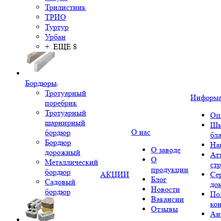
Трилистник
ТРИО
Туртур
Урбан
+ ЕЩЕ 8
Бордюры
Тротуарный
Информ
поребрик
Тротуарный
Оп
шарнирный
Шк
О нас
бордюр
бл
Бордюр
На
О заводе
дорожный
Ат
О
Металлический
ст
продукции
бордюр
АКЦИИ
Се
Блог
Садовый
до
Новости
бордюр
По
Вакансии
ко
Отзывы
Ан