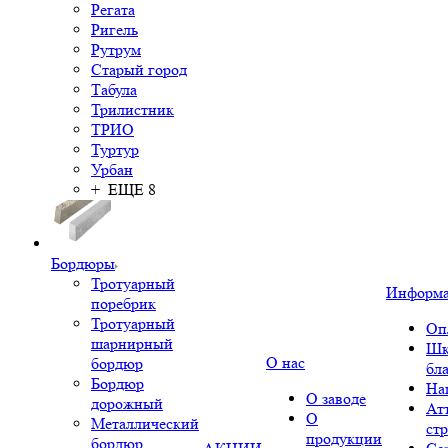
Регата
Ригель
Рутрум
Старый город
Табула
Трилистник
ТРИО
Туртур
Урбан
+ ЕЩЕ 8
Бордюры
Тротуарный
Информ
поребрик
Тротуарный
Оп
шарнирный
Шк
О нас
бордюр
бл
Бордюр
На
О заводе
дорожный
Ат
О
Металлический
ст
продукции
бордюр