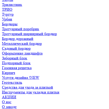
Трилистник
ТРИО
Туртур
Урбан
Бордюры
Тротуарный поребрик
Тротуарный шарнирный бордюр
Бордюр дорожный
Металлический бордюр
Садовый бордюр
Оформление ландшафта
Заборный блок
Подпорный блок
Газонная решетка
Кирпич
Услуги дизайна !NEW
Геотекстиль
Средства для ухода за плиткой
Инструменты для укладки плитки
АКЦИИ
О нас
О заводе