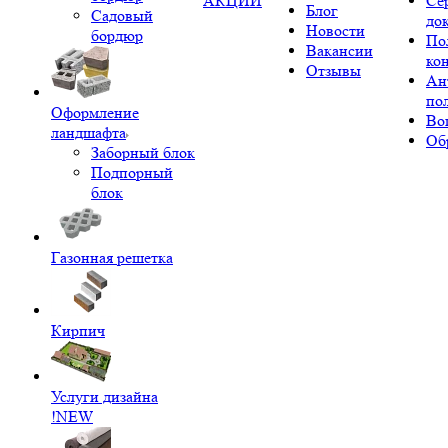
АКЦИИ
Се
Блог
Садовый
до
Новости
бордюр
По
Вакансии
ко
Отзывы
Ан
по
Оформление
Во
ландшафта
Об
Заборный блок
Подпорный
блок
Газонная решетка
Кирпич
Услуги дизайна
!NEW