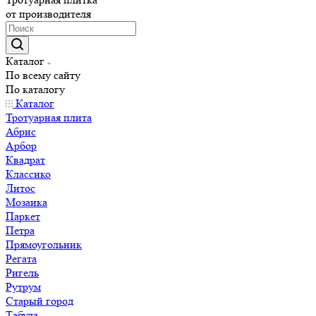
от производителя
Каталог
По всему сайту
По каталогу
Каталог
Тротуарная плита
Абрис
Арбор
Квадрат
Классико
Литос
Мозаика
Паркет
Петра
Прямоугольник
Регата
Ригель
Рутрум
Старый город
Табула