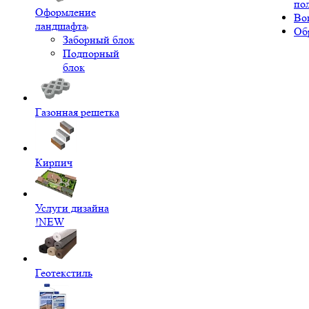
по
Оформление
Во
ландшафта
Об
Заборный блок
Подпорный
блок
Газонная решетка
Кирпич
Услуги дизайна
!NEW
Геотекстиль