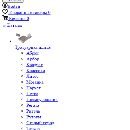
Войти
Избранные товары
0
Корзина
0
Каталог
Тротуарная плита
Абрис
Арбор
Квадрат
Классико
Литос
Мозаика
Паркет
Петра
Прямоугольник
Регата
Ригель
Рутрум
Старый город
Табула