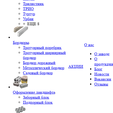
Трилистник
ТРИО
Туртур
Урбан
+ ЕЩЕ 8
Бордюры
О нас
Тротуарный поребрик
Тротуарный шарнирный
О заводе
бордюр
О
Бордюр дорожный
продукци
АКЦИИ
Металлический бордюр
Блог
Садовый бордюр
Новости
Вакансии
Отзывы
Оформление ландшафта
Заборный блок
Подпорный блок