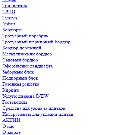
Трилистник
ТРИО
Туртур
Урбан
Бордюры
Тротуарный поребрик
Тротуарный шарнирный бордюр
Бордюр дорожный
Металлический бордюр
Садовый бордюр
Оформление ландшафта
Заборный блок
Подпорный блок
Газонная решетка
Кирпич
Услуги дизайна !NEW
Геотекстиль
Средства для ухода за плиткой
Инструменты для укладки плитки
АКЦИИ
О нас
О заводе