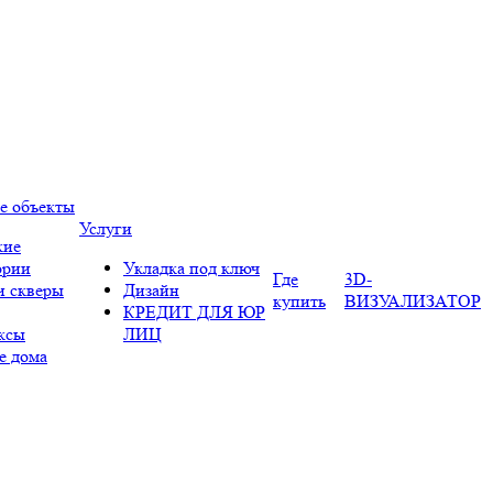
е объекты
Услуги
кие
ории
Укладка под ключ
Где
3D-
и скверы
Дизайн
купить
ВИЗУАЛИЗАТОР
КРЕДИТ ДЛЯ ЮР
ксы
ЛИЦ
е дома