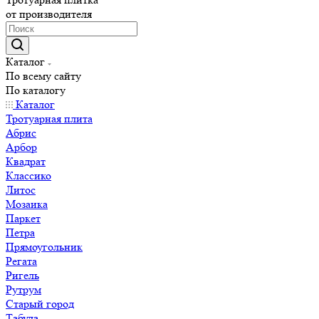
от производителя
Каталог
По всему сайту
По каталогу
Каталог
Тротуарная плита
Абрис
Арбор
Квадрат
Классико
Литос
Мозаика
Паркет
Петра
Прямоугольник
Регата
Ригель
Рутрум
Старый город
Табула