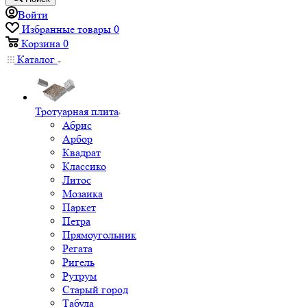
Войти
Избранные товары
0
Корзина
0
Каталог
Тротуарная плита
Абрис
Арбор
Квадрат
Классико
Литос
Мозаика
Паркет
Петра
Прямоугольник
Регата
Ригель
Рутрум
Старый город
Табула