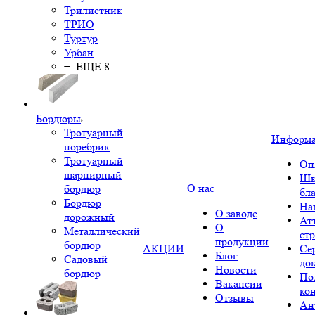
Трилистник
ТРИО
Туртур
Урбан
+ ЕЩЕ 8
Бордюры
Тротуарный
Информ
поребрик
Тротуарный
Оп
шарнирный
Шк
О нас
бордюр
бл
Бордюр
На
О заводе
дорожный
Ат
О
Металлический
ст
продукции
бордюр
АКЦИИ
Се
Блог
Садовый
до
Новости
бордюр
По
Вакансии
ко
Отзывы
Ан