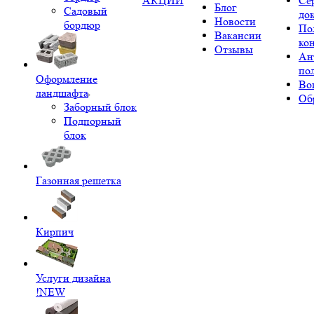
АКЦИИ
Се
Блог
Садовый
до
Новости
бордюр
По
Вакансии
ко
Отзывы
Ан
по
Оформление
Во
ландшафта
Об
Заборный блок
Подпорный
блок
Газонная решетка
Кирпич
Услуги дизайна
!NEW