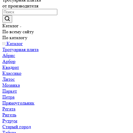
от производителя
Каталог
По всему сайту
По каталогу
Каталог
Тротуарная плита
Абрис
Арбор
Квадрат
Классико
Литос
Мозаика
Паркет
Петра
Прямоугольник
Регата
Ригель
Рутрум
Старый город
Табула