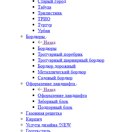
Старый город
Табула
Трилистник
ТРИО
Туртур
Урбан
Бордюры
Назад
Бордюры
Тротуарный поребрик
Тротуарный шарнирный бордюр
Бордюр дорожный
Металлический бордюр
Садовый бордюр
Оформление ландшафта
Назад
Оформление ландшафта
Заборный блок
Подпорный блок
Газонная решетка
Кирпич
Услуги дизайна !NEW
Геотекстиль