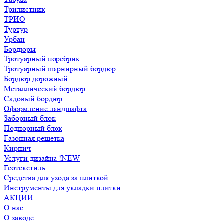
Трилистник
ТРИО
Туртур
Урбан
Бордюры
Тротуарный поребрик
Тротуарный шарнирный бордюр
Бордюр дорожный
Металлический бордюр
Садовый бордюр
Оформление ландшафта
Заборный блок
Подпорный блок
Газонная решетка
Кирпич
Услуги дизайна !NEW
Геотекстиль
Средства для ухода за плиткой
Инструменты для укладки плитки
АКЦИИ
О нас
О заводе