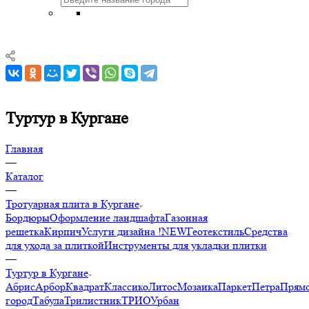
Туртур в Кургане
Главная
—
Каталог
—
Тротуарная плита в Кургане
Бордюры
Оформление ландшафта
Газонная
решетка
Кирпич
Услуги дизайна !NEW
Геотекстиль
Средства
для ухода за плиткой
Инструменты для укладки плитки
—
Туртур в Кургане
Абрис
Арбор
Квадрат
Классико
Литос
Мозаика
Паркет
Петра
Прямо
город
Табула
Трилистник
ТРИО
Урбан