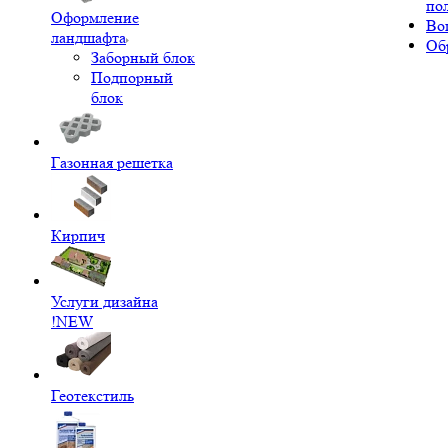
по
Оформление
Во
ландшафта
Об
Заборный блок
Подпорный
блок
Газонная решетка
Кирпич
Услуги дизайна
!NEW
Геотекстиль