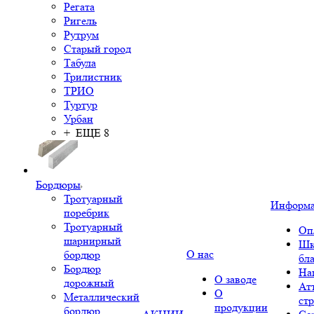
Регата
Ригель
Рутрум
Старый город
Табула
Трилистник
ТРИО
Туртур
Урбан
+ ЕЩЕ 8
Бордюры
Тротуарный
Информ
поребрик
Тротуарный
Оп
шарнирный
Шк
О нас
бордюр
бл
Бордюр
На
О заводе
дорожный
Ат
О
Металлический
ст
продукции
бордюр