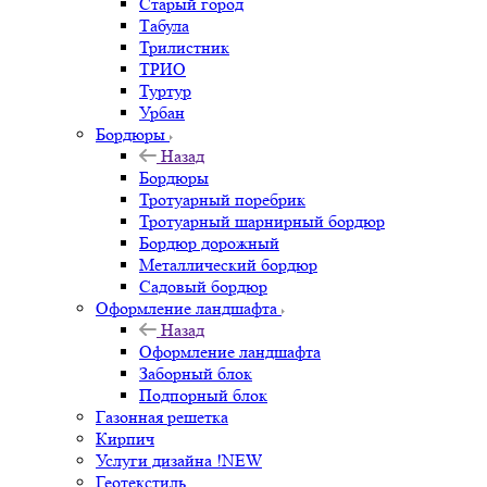
Старый город
Табула
Трилистник
ТРИО
Туртур
Урбан
Бордюры
Назад
Бордюры
Тротуарный поребрик
Тротуарный шарнирный бордюр
Бордюр дорожный
Металлический бордюр
Садовый бордюр
Оформление ландшафта
Назад
Оформление ландшафта
Заборный блок
Подпорный блок
Газонная решетка
Кирпич
Услуги дизайна !NEW
Геотекстиль