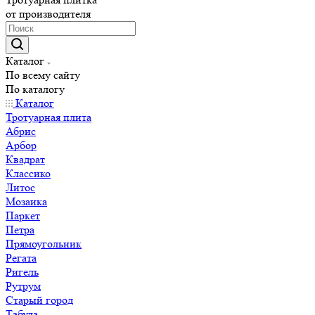
от производителя
Каталог
По всему сайту
По каталогу
Каталог
Тротуарная плита
Абрис
Арбор
Квадрат
Классико
Литос
Мозаика
Паркет
Петра
Прямоугольник
Регата
Ригель
Рутрум
Старый город
Табула