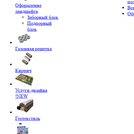
по
Оформление
Во
ландшафта
Об
Заборный блок
Подпорный
блок
Газонная решетка
Кирпич
Услуги дизайна
!NEW
Геотекстиль