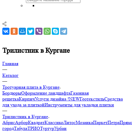
Трилистник в Кургане
Главная
—
Каталог
—
Тротуарная плита в Кургане
Бордюры
Оформление ландшафта
Газонная
решетка
Кирпич
Услуги дизайна !NEW
Геотекстиль
Средства
для ухода за плиткой
Инструменты для укладки плитки
—
Трилистник в Кургане
Абрис
Арбор
Квадрат
Классико
Литос
Мозаика
Паркет
Петра
Прямо
город
Табула
ТРИО
Туртур
Урбан