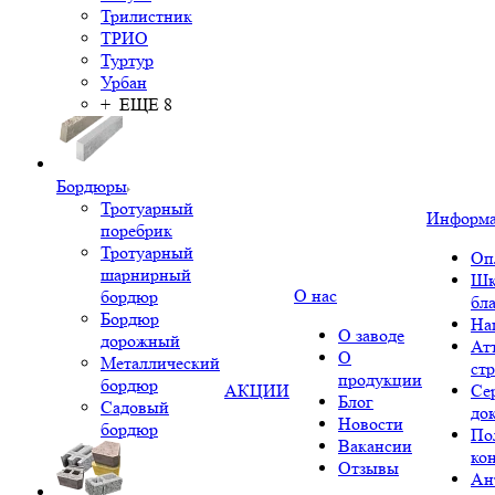
Трилистник
ТРИО
Туртур
Урбан
+ ЕЩЕ 8
Бордюры
Тротуарный
Информ
поребрик
Тротуарный
Оп
шарнирный
Шк
О нас
бордюр
бл
Бордюр
На
О заводе
дорожный
Ат
О
Металлический
ст
продукции
бордюр
АКЦИИ
Се
Блог
Садовый
до
Новости
бордюр
По
Вакансии
ко
Отзывы
Ан