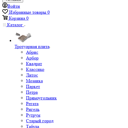
Войти
Избранные товары
0
Корзина
0
Каталог
Тротуарная плита
Абрис
Арбор
Квадрат
Классико
Литос
Мозаика
Паркет
Петра
Прямоугольник
Регата
Ригель
Рутрум
Старый город
Табула