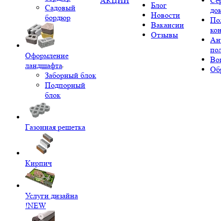
АКЦИИ
Се
Блог
Садовый
до
Новости
бордюр
По
Вакансии
ко
Отзывы
Ан
по
Оформление
Во
ландшафта
Об
Заборный блок
Подпорный
блок
Газонная решетка
Кирпич
Услуги дизайна
!NEW