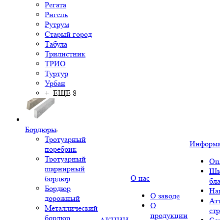
Регата
Ригель
Рутрум
Старый город
Табула
Трилистник
ТРИО
Туртур
Урбан
+ ЕЩЕ 8
Бордюры
Тротуарный
Информ
поребрик
Тротуарный
Оп
шарнирный
Шк
О нас
бордюр
бл
Бордюр
На
О заводе
дорожный
Ат
О
Металлический
ст
продукции
бордюр