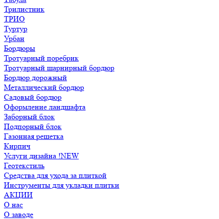
Трилистник
ТРИО
Туртур
Урбан
Бордюры
Тротуарный поребрик
Тротуарный шарнирный бордюр
Бордюр дорожный
Металлический бордюр
Садовый бордюр
Оформление ландшафта
Заборный блок
Подпорный блок
Газонная решетка
Кирпич
Услуги дизайна !NEW
Геотекстиль
Средства для ухода за плиткой
Инструменты для укладки плитки
АКЦИИ
О нас
О заводе