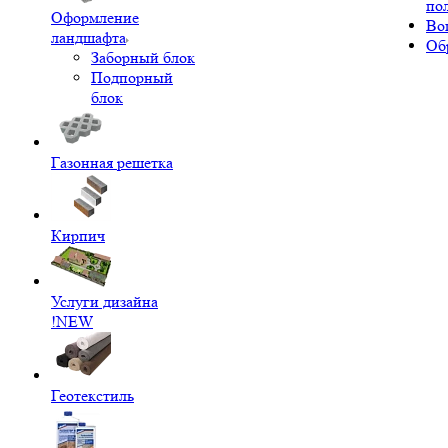
по
Оформление
Во
ландшафта
Об
Заборный блок
Подпорный
блок
Газонная решетка
Кирпич
Услуги дизайна
!NEW
Геотекстиль