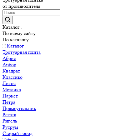
от производителя
Каталог
По всему сайту
По каталогу
Каталог
Тротуарная плита
Абрис
Арбор
Квадрат
Классико
Литос
Мозаика
Паркет
Петра
Прямоугольник
Регата
Ригель
Рутрум
Старый город
Табула