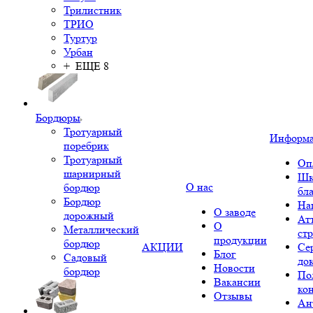
Трилистник
ТРИО
Туртур
Урбан
+ ЕЩЕ 8
Бордюры
Тротуарный
Информ
поребрик
Тротуарный
Оп
шарнирный
Шк
О нас
бордюр
бл
Бордюр
На
О заводе
дорожный
Ат
О
Металлический
ст
продукции
бордюр
АКЦИИ
Се
Блог
Садовый
до
Новости
бордюр
По
Вакансии
ко
Отзывы
Ан