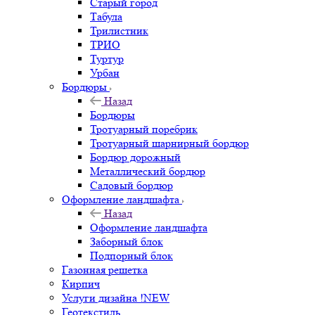
Старый город
Табула
Трилистник
ТРИО
Туртур
Урбан
Бордюры
Назад
Бордюры
Тротуарный поребрик
Тротуарный шарнирный бордюр
Бордюр дорожный
Металлический бордюр
Садовый бордюр
Оформление ландшафта
Назад
Оформление ландшафта
Заборный блок
Подпорный блок
Газонная решетка
Кирпич
Услуги дизайна !NEW
Геотекстиль