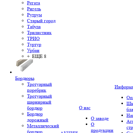
Регата
Ригель
Рутрум
Старый город
Табула
Трилистник
ТРИО
Туртур
Урбан
+ ЕЩЕ 8
Бордюры
Тротуарный
Информ
поребрик
Тротуарный
Оп
шарнирный
Шк
О нас
бордюр
бл
Бордюр
На
О заводе
дорожный
Ат
О
Металлический
ст
продукции
бордюр