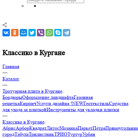
Классико в Кургане
Главная
—
Каталог
—
Тротуарная плита в Кургане
Бордюры
Оформление ландшафта
Газонная
решетка
Кирпич
Услуги дизайна !NEW
Геотекстиль
Средства
для ухода за плиткой
Инструменты для укладки плитки
—
Классико в Кургане
Абрис
Арбор
Квадрат
Литос
Мозаика
Паркет
Петра
Прямоугольни
город
Табула
Трилистник
ТРИО
Туртур
Урбан