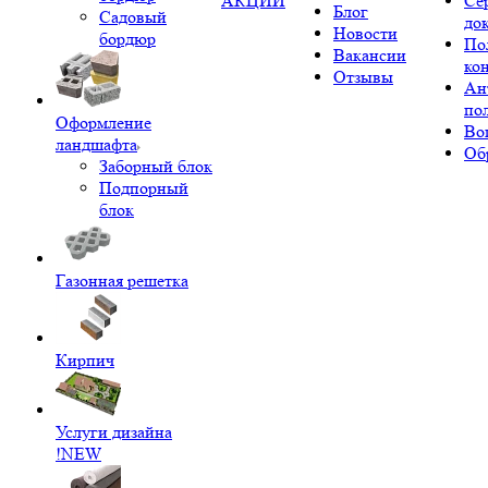
АКЦИИ
Се
Блог
Садовый
до
Новости
бордюр
По
Вакансии
ко
Отзывы
Ан
по
Оформление
Во
ландшафта
Об
Заборный блок
Подпорный
блок
Газонная решетка
Кирпич
Услуги дизайна
!NEW