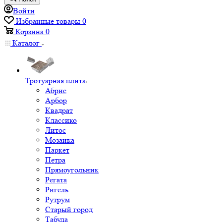
Войти
Избранные товары
0
Корзина
0
Каталог
Тротуарная плита
Абрис
Арбор
Квадрат
Классико
Литос
Мозаика
Паркет
Петра
Прямоугольник
Регата
Ригель
Рутрум
Старый город
Табула