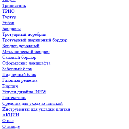
Трилистник
ТРИО
Туртур
Урбан
Бордюры
Тротуарный поребрик
Тротуарный шарнирный бордюр
Бордюр дорожный
Металлический бордюр
Садовый бордюр
Оформление ландшафта
Заборный блок
Подпорный блок
Газонная решетка
Кирпич
Услуги дизайна !NEW
Геотекстиль
Средства для ухода за плиткой
Инструменты для укладки плитки
АКЦИИ
О нас
О заводе