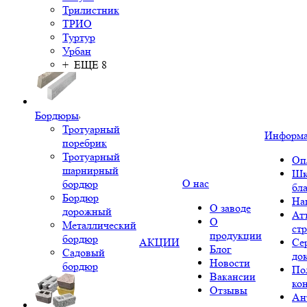
Трилистник
ТРИО
Туртур
Урбан
+ ЕЩЕ 8
Бордюры
Тротуарный
Информ
поребрик
Тротуарный
Оп
шарнирный
Шк
О нас
бордюр
бл
Бордюр
На
О заводе
дорожный
Ат
О
Металлический
ст
продукции
бордюр
АКЦИИ
Се
Блог
Садовый
до
Новости
бордюр
По
Вакансии
ко
Отзывы
Ан