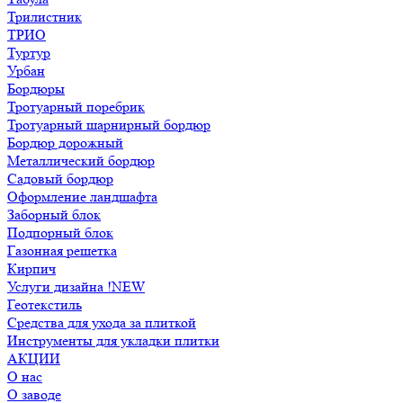
Трилистник
ТРИО
Туртур
Урбан
Бордюры
Тротуарный поребрик
Тротуарный шарнирный бордюр
Бордюр дорожный
Металлический бордюр
Садовый бордюр
Оформление ландшафта
Заборный блок
Подпорный блок
Газонная решетка
Кирпич
Услуги дизайна !NEW
Геотекстиль
Средства для ухода за плиткой
Инструменты для укладки плитки
АКЦИИ
О нас
О заводе