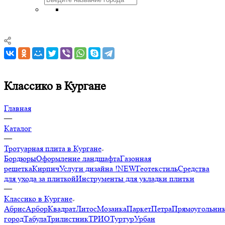
Классико в Кургане
Главная
—
Каталог
—
Тротуарная плита в Кургане
Бордюры
Оформление ландшафта
Газонная
решетка
Кирпич
Услуги дизайна !NEW
Геотекстиль
Средства
для ухода за плиткой
Инструменты для укладки плитки
—
Классико в Кургане
Абрис
Арбор
Квадрат
Литос
Мозаика
Паркет
Петра
Прямоугольни
город
Табула
Трилистник
ТРИО
Туртур
Урбан