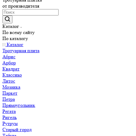
от производителя
Каталог
По всему сайту
По каталогу
Каталог
Тротуарная плита
Абрис
Арбор
Квадрат
Классико
Литос
Мозаика
Паркет
Петра
Прямоугольник
Регата
Ригель
Рутрум
Старый город
Табула