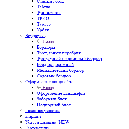
Старый город
Табула
Трилистник
ТРИО
Туртур
Урбан
Бордюры
Назад
Бордюры
Тротуарный поребрик
Тротуарный шарнирный бордюр
Бордюр дорожный
Металлический бордюр
Садовый бордюр
Оформление ландшафта
Назад
Оформление ландшафта
Заборный блок
Подпорный блок
Газонная решетка
Кирпич
Услуги дизайна !NEW
Геотекстиль