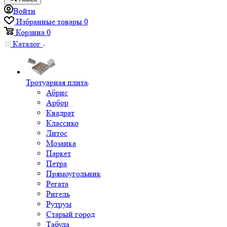
Войти
Избранные товары
0
Корзина
0
Каталог
Тротуарная плита
Абрис
Арбор
Квадрат
Классико
Литос
Мозаика
Паркет
Петра
Прямоугольник
Регата
Ригель
Рутрум
Старый город
Табула