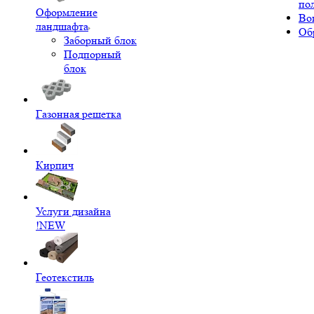
по
Оформление
Во
ландшафта
Об
Заборный блок
Подпорный
блок
Газонная решетка
Кирпич
Услуги дизайна
!NEW
Геотекстиль