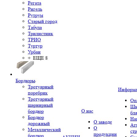
Регата
Ригель
Рутрум
Старый город
Табула
Трилистник
ТРИО
Туртур
Урбан
+ ЕЩЕ 8
Бордюры
Тротуарный
Информ
поребрик
Тротуарный
Оп
шарнирный
Шк
О нас
бордюр
бл
Бордюр
На
О заводе
дорожный
Ат
О
Металлический
ст
продукции
бордюр