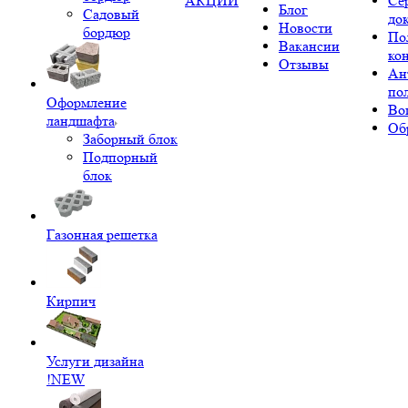
АКЦИИ
Се
Блог
Садовый
до
Новости
бордюр
По
Вакансии
ко
Отзывы
Ан
по
Оформление
Во
ландшафта
Об
Заборный блок
Подпорный
блок
Газонная решетка
Кирпич
Услуги дизайна
!NEW