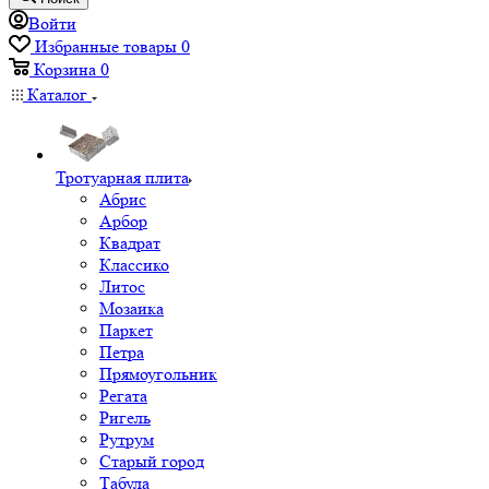
Войти
Избранные товары
0
Корзина
0
Каталог
Тротуарная плита
Абрис
Арбор
Квадрат
Классико
Литос
Мозаика
Паркет
Петра
Прямоугольник
Регата
Ригель
Рутрум
Старый город
Табула