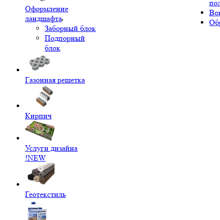
по
Оформление
Во
ландшафта
Об
Заборный блок
Подпорный
блок
Газонная решетка
Кирпич
Услуги дизайна
!NEW
Геотекстиль