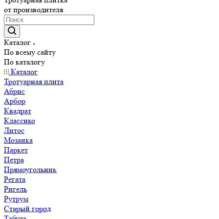
от производителя
Каталог
По всему сайту
По каталогу
Каталог
Тротуарная плита
Абрис
Арбор
Квадрат
Классико
Литос
Мозаика
Паркет
Петра
Прямоугольник
Регата
Ригель
Рутрум
Старый город
Табула