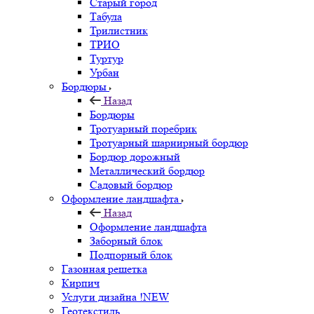
Старый город
Табула
Трилистник
ТРИО
Туртур
Урбан
Бордюры
Назад
Бордюры
Тротуарный поребрик
Тротуарный шарнирный бордюр
Бордюр дорожный
Металлический бордюр
Садовый бордюр
Оформление ландшафта
Назад
Оформление ландшафта
Заборный блок
Подпорный блок
Газонная решетка
Кирпич
Услуги дизайна !NEW
Геотекстиль