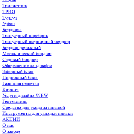
Трилистник
ТРИО
Туртур
Урбан
Бордюры
Тротуарный поребрик
Тротуарный шарнирный бордюр
Бордюр дорожный
Металлический бордюр
Садовый бордюр
Оформление ландшафта
Заборный блок
Подпорный блок
Газонная решетка
Кирпич
Услуги дизайна !NEW
Геотекстиль
Средства для ухода за плиткой
Инструменты для укладки плитки
АКЦИИ
О нас
О заводе