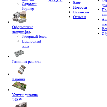
АКЦИИ
Се
Блог
Садовый
до
Новости
бордюр
По
Вакансии
ко
Отзывы
Ан
по
Оформление
Во
ландшафта
Об
Заборный блок
Подпорный
блок
Газонная решетка
Кирпич
Услуги дизайна
!NEW