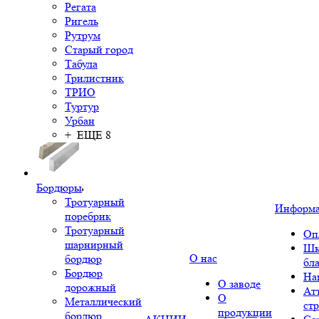
Регата
Ригель
Рутрум
Старый город
Табула
Трилистник
ТРИО
Туртур
Урбан
+ ЕЩЕ 8
Бордюры
Тротуарный
Информ
поребрик
Тротуарный
Оп
шарнирный
Шк
О нас
бордюр
бл
Бордюр
На
О заводе
дорожный
Ат
О
Металлический
ст
продукции
бордюр