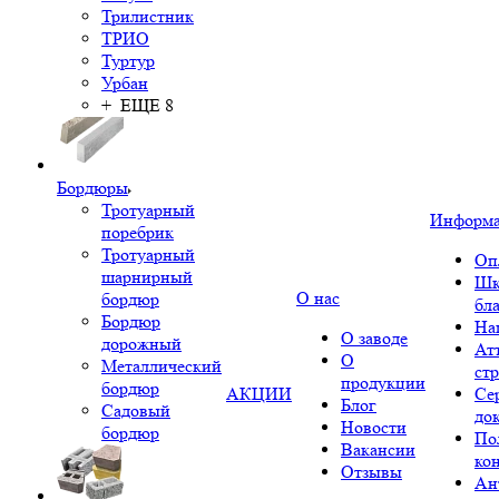
Трилистник
ТРИО
Туртур
Урбан
+ ЕЩЕ 8
Бордюры
Тротуарный
Информ
поребрик
Тротуарный
Оп
шарнирный
Шк
О нас
бордюр
бл
Бордюр
На
О заводе
дорожный
Ат
О
Металлический
ст
продукции
бордюр
АКЦИИ
Се
Блог
Садовый
до
Новости
бордюр
По
Вакансии
ко
Отзывы
Ан