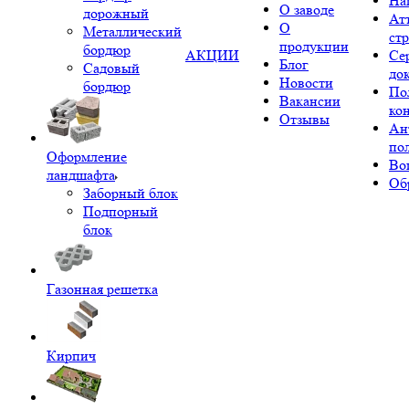
На
О заводе
дорожный
Ат
О
Металлический
ст
продукции
бордюр
АКЦИИ
Се
Блог
Садовый
до
Новости
бордюр
По
Вакансии
ко
Отзывы
Ан
по
Оформление
Во
ландшафта
Об
Заборный блок
Подпорный
блок
Газонная решетка
Кирпич