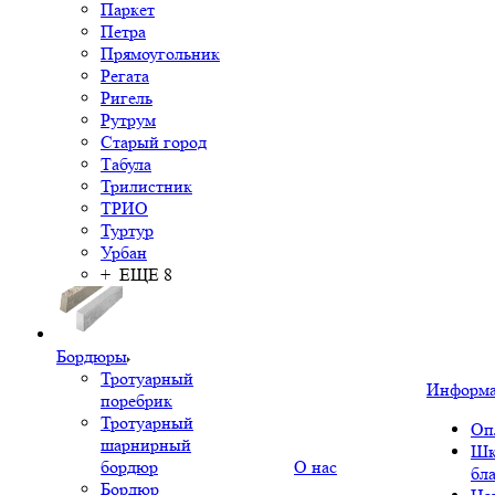
Паркет
Петра
Прямоугольник
Регата
Ригель
Рутрум
Старый город
Табула
Трилистник
ТРИО
Туртур
Урбан
+ ЕЩЕ 8
Бордюры
Тротуарный
Информ
поребрик
Тротуарный
Оп
шарнирный
Шк
бордюр
О нас
бл
Бордюр