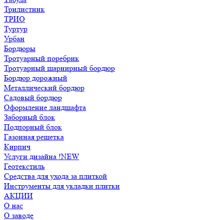
Трилистник
ТРИО
Туртур
Урбан
Бордюры
Тротуарный поребрик
Тротуарный шарнирный бордюр
Бордюр дорожный
Металлический бордюр
Садовый бордюр
Оформление ландшафта
Заборный блок
Подпорный блок
Газонная решетка
Кирпич
Услуги дизайна !NEW
Геотекстиль
Средства для ухода за плиткой
Инструменты для укладки плитки
АКЦИИ
О нас
О заводе