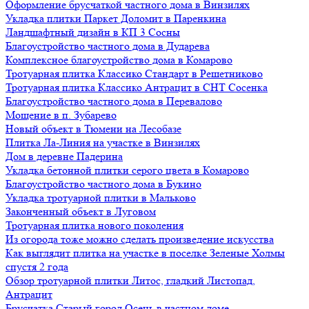
Оформление брусчаткой частного дома в Винзилях
Укладка плитки Паркет Доломит в Паренкина
Ландшафтный дизайн в КП 3 Сосны
Благоустройство частного дома в Дударева
Комплексное благоустройство дома в Комарово
Тротуарная плитка Классико Стандарт в Решетниково
Тротуарная плитка Классико Антрацит в СНТ Сосенка
Благоустройство частного дома в Перевалово
Мощение в п. Зубарево
Новый объект в Тюмени на Лесобазе
Плитка Ла-Линия на участке в Винзилях
Дом в деревне Падерина
Укладка бетонной плитки серого цвета в Комарово
Благоустройство частного дома в Букино
Укладка тротуарной плитки в Мальково
Законченный объект в Луговом
Тротуарная плитка нового поколения
Из огорода тоже можно сделать произведение искусства
Как выглядит плитка на участке в поселке Зеленые Холмы
спустя 2 года
Обзор тротуарной плитки Литос, гладкий Листопад,
Антрацит
Брусчатка Старый город Осень в частном доме