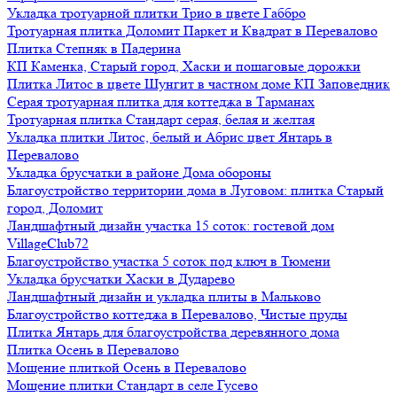
Укладка тротуарной плитки Трио в цвете Габбро
Тротуарная плитка Доломит Паркет и Квадрат в Перевалово
Плитка Степняк в Падерина
КП Каменка, Старый город, Хаски и пошаговые дорожки
Плитка Литос в цвете Шунгит в частном доме КП Заповедник
Серая тротуарная плитка для коттеджа в Тарманах
Тротуарная плитка Стандарт серая, белая и желтая
Укладка плитки Литос, белый и Абрис цвет Янтарь в
Перевалово
Укладка брусчатки в районе Дома обороны
Благоустройство территории дома в Луговом: плитка Старый
город, Доломит
Ландшафтный дизайн участка 15 соток: гостевой дом
VillageClub72
Благоустройство участка 5 соток под ключ в Тюмени
Укладка брусчатки Хаски в Дударево
Ландшафтный дизайн и укладка плиты в Мальково
Благоустройство коттеджа в Перевалово, Чистые пруды
Плитка Янтарь для благоустройства деревянного дома
Плитка Осень в Перевалово
Мощение плиткой Осень в Перевалово
Мощение плитки Стандарт в селе Гусево