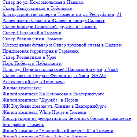
Сквер по ул. Комсомольская в Надыме
Сквер Выпускников в Тобольске
Благоустройство сквера в Тюмени по ул. Республики, 21
Аллея имени Салавата Юлаева в городе Салават
Сквер Болгаро-Советской дружбы в Тюмени
Сквер Школьный в Тюмени
Сквер Равновесия в Тюмени
Молодежный бульвар и Сквер трудовой славы в Надыме
Придомовая территория в Тарманах
Сквер Романтиков в Урае
Парк Победы в Лабытнанги
Площадь Первооткрывателей Шаимской нефти, г.Урай
Сквер святых Петра и Февронии, п.Харп, ЯНАО
Аптекарский сад в Тобольске
Жилые комплексы
Жилой комплекс На Некрасова в Екатеринбурге
Жилой комплекс "Дружба" в Перми
ЖК Клубный дом на ул. Ленина в Екатеринбурге
Жилой комплекс White House в Тюмени
Конструкции из декоративных бетонных блоков в комплексе
Биография, Тюмень
Жилой комплекс "Европейский берег 2.0" в Тюмени
Жилой комплекс "Дабл-Дабл" в Тюмени