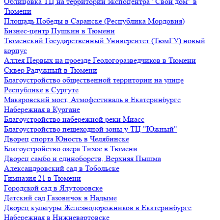
Облицовка ТЦ на территории экспоцентра "Свой дом" в
Тюмени
Площадь Победы в Саранске (Республика Мордовия)
Бизнес-центр Пушкин в Тюмени
Тюменский Государственный Университет (ТюмГУ) новый
корпус
Аллея Первых на проезде Геологоразведчиков в Тюмени
Сквер Радужный в Тюмени
Благоустройство общественной территории на улице
Республике в Сургуте
Макаровский мост, Атмофестиваль в Екатеринбурге
Набережная в Кургане
Благоустройство набережной реки Миасс
Благоустройство пешеходной зоны у ТЦ "Южный"
Дворец спорта Юность в Челябинске
Благоустройство озера Тихое в Тюмени
Дворец самбо и единоборств, Верхняя Пышма
Александровский сад в Тобольске
Гимназия 21 в Тюмени
Городской сад в Ялуторовске
Детский сад Газовичок в Надыме
Дворец культуры Железнодорожников в Екатеринбурге
Набережная в Нижневартовске