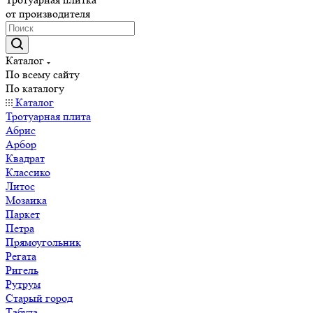
от производителя
Каталог
По всему сайту
По каталогу
Каталог
Тротуарная плита
Абрис
Арбор
Квадрат
Классико
Литос
Мозаика
Паркет
Петра
Прямоугольник
Регата
Ригель
Рутрум
Старый город
Табула