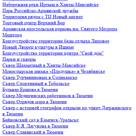
Набережная реки Иртыш в Ханты-Мансийске
Парк Российско-Армянской дружбы
Территория рядом с ТЦ Новый магнат
Торговый центр Верхний Бор
Армянская апостольская церковь им. Святого Месропа
Маштоца
Благоустройство территории базы отдыха Липовое
Нoвый Двoрeц культуры в Ишимe
Благоустройство территории центра "Свой дом"
Парки и скверы
Сквер Шахматный в Ханты-Мансийске
Монастырская заимка «Плодушка» в Челябинске
Сквер Турчаниновых в Соликамске
Сквер Спортивный в Тобольске
Бульвар Ершова в Тюмени
Сквер Медицинских работников в Тюмени
Сквер Отрядов мэра в Тюмени
Сквер с историей географов открыли по улице Дзержинского
в Тюмени
Байновский сад в Каменск-Уральске
Сквер К.Я. Лагунова в Тюмени
Сквер Славянский в Тюмени