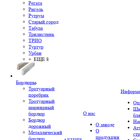
Регата
Ригель
Рутрум
Старый город
Табула
Трилистник
ТРИО
Туртур
Урбан
+ ЕЩЕ 8
Бордюры
Тротуарный
Информ
поребрик
Тротуарный
Оп
шарнирный
Шк
О нас
бордюр
бл
Бордюр
На
О заводе
дорожный
Ат
О
Металлический
ст
продукции
бордюр