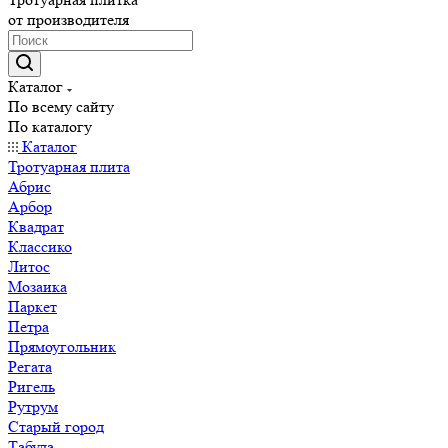
от производителя
Каталог
По всему сайту
По каталогу
Каталог
Тротуарная плита
Абрис
Арбор
Квадрат
Классико
Литос
Мозаика
Паркет
Петра
Прямоугольник
Регата
Ригель
Рутрум
Старый город
Табула