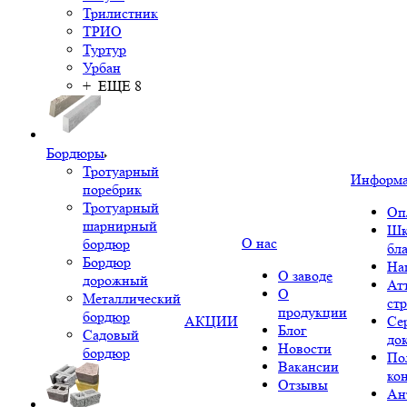
Трилистник
ТРИО
Туртур
Урбан
+ ЕЩЕ 8
Бордюры
Тротуарный
Информ
поребрик
Тротуарный
Оп
шарнирный
Шк
О нас
бордюр
бл
Бордюр
На
О заводе
дорожный
Ат
О
Металлический
ст
продукции
бордюр
АКЦИИ
Се
Блог
Садовый
до
Новости
бордюр
По
Вакансии
ко
Отзывы
Ан