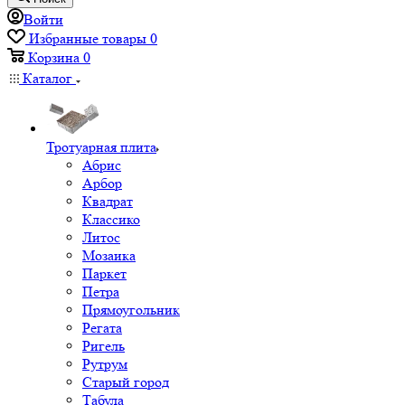
Войти
Избранные товары
0
Корзина
0
Каталог
Тротуарная плита
Абрис
Арбор
Квадрат
Классико
Литос
Мозаика
Паркет
Петра
Прямоугольник
Регата
Ригель
Рутрум
Старый город
Табула