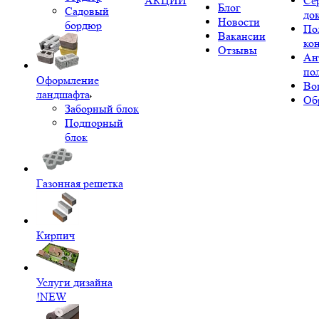
АКЦИИ
Се
Блог
Садовый
до
Новости
бордюр
По
Вакансии
ко
Отзывы
Ан
по
Оформление
Во
ландшафта
Об
Заборный блок
Подпорный
блок
Газонная решетка
Кирпич
Услуги дизайна
!NEW