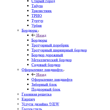
Старый город
Табула
Трилистник
ТРИО
Туртур
Урбан
Бордюры
Назад
Бордюры
Тротуарный поребрик
Тротуарный шарнирный бордюр
Бордюр дорожный
Металлический бордюр
Садовый бордюр
Оформление ландшафта
Назад
Оформление ландшафта
Заборный блок
Подпорный блок
Газонная решетка
Кирпич
Услуги дизайна !NEW
Геотекстиль