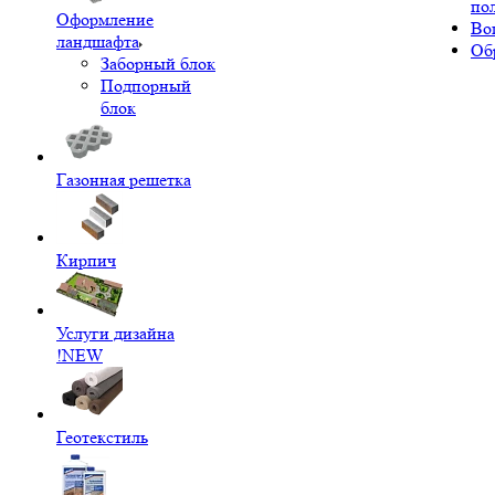
по
Оформление
Во
ландшафта
Об
Заборный блок
Подпорный
блок
Газонная решетка
Кирпич
Услуги дизайна
!NEW
Геотекстиль