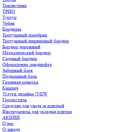
Трилистник
ТРИО
Туртур
Урбан
Бордюры
Тротуарный поребрик
Тротуарный шарнирный бордюр
Бордюр дорожный
Металлический бордюр
Садовый бордюр
Оформление ландшафта
Заборный блок
Подпорный блок
Газонная решетка
Кирпич
Услуги дизайна !NEW
Геотекстиль
Средства для ухода за плиткой
Инструменты для укладки плитки
АКЦИИ
О нас
О заводе