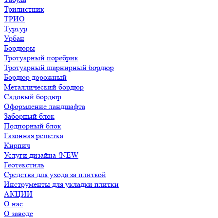
Трилистник
ТРИО
Туртур
Урбан
Бордюры
Тротуарный поребрик
Тротуарный шарнирный бордюр
Бордюр дорожный
Металлический бордюр
Садовый бордюр
Оформление ландшафта
Заборный блок
Подпорный блок
Газонная решетка
Кирпич
Услуги дизайна !NEW
Геотекстиль
Средства для ухода за плиткой
Инструменты для укладки плитки
АКЦИИ
О нас
О заводе