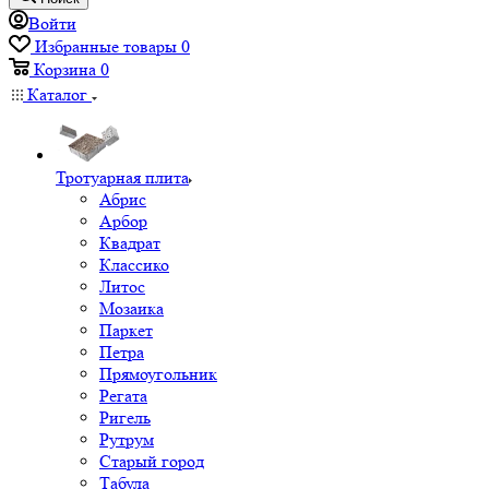
Войти
Избранные товары
0
Корзина
0
Каталог
Тротуарная плита
Абрис
Арбор
Квадрат
Классико
Литос
Мозаика
Паркет
Петра
Прямоугольник
Регата
Ригель
Рутрум
Старый город
Табула