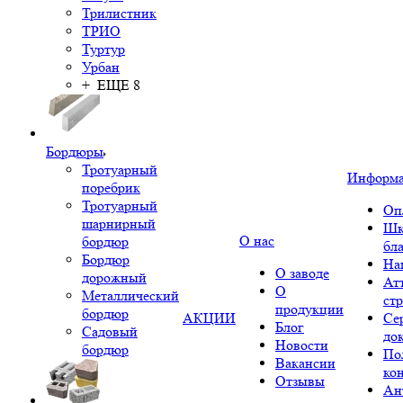
Трилистник
ТРИО
Туртур
Урбан
+ ЕЩЕ 8
Бордюры
Тротуарный
Информ
поребрик
Тротуарный
Оп
шарнирный
Шк
О нас
бордюр
бл
Бордюр
На
О заводе
дорожный
Ат
О
Металлический
ст
продукции
бордюр
АКЦИИ
Се
Блог
Садовый
до
Новости
бордюр
По
Вакансии
ко
Отзывы
Ан