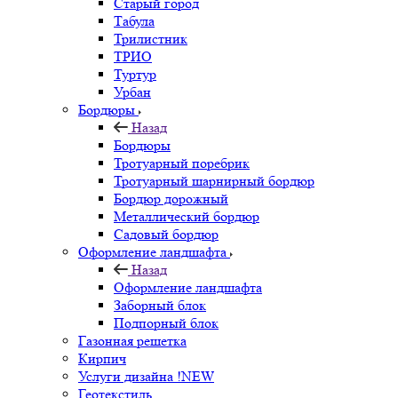
Старый город
Табула
Трилистник
ТРИО
Туртур
Урбан
Бордюры
Назад
Бордюры
Тротуарный поребрик
Тротуарный шарнирный бордюр
Бордюр дорожный
Металлический бордюр
Садовый бордюр
Оформление ландшафта
Назад
Оформление ландшафта
Заборный блок
Подпорный блок
Газонная решетка
Кирпич
Услуги дизайна !NEW
Геотекстиль