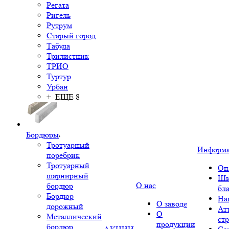
Регата
Ригель
Рутрум
Старый город
Табула
Трилистник
ТРИО
Туртур
Урбан
+ ЕЩЕ 8
Бордюры
Тротуарный
Информ
поребрик
Тротуарный
Оп
шарнирный
Шк
О нас
бордюр
бл
Бордюр
На
О заводе
дорожный
Ат
О
Металлический
ст
продукции
бордюр