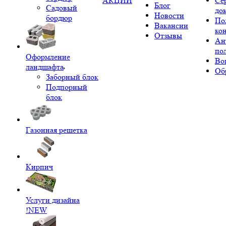
АКЦИИ
Се
Блог
Садовый
до
Новости
бордюр
По
Вакансии
ко
Отзывы
Ан
по
Оформление
Во
ландшафта
Об
Заборный блок
Подпорный
блок
Газонная решетка
Кирпич
Услуги дизайна
!NEW