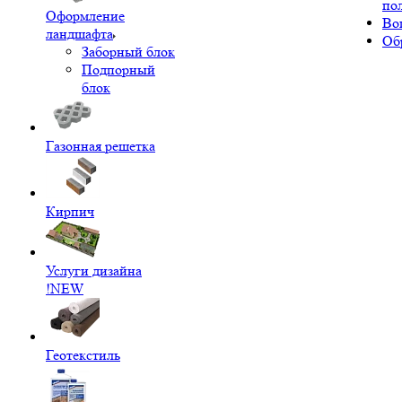
по
Оформление
Во
ландшафта
Об
Заборный блок
Подпорный
блок
Газонная решетка
Кирпич
Услуги дизайна
!NEW
Геотекстиль