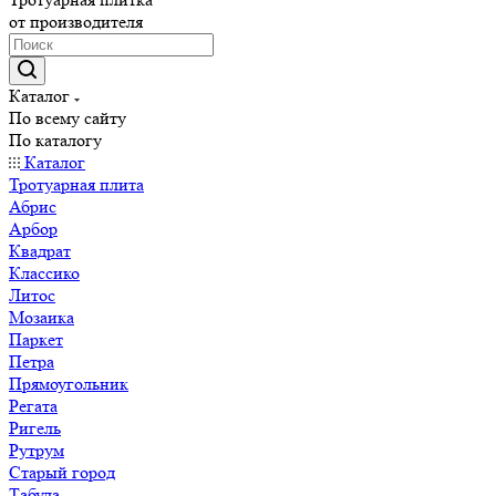
от производителя
Каталог
По всему сайту
По каталогу
Каталог
Тротуарная плита
Абрис
Арбор
Квадрат
Классико
Литос
Мозаика
Паркет
Петра
Прямоугольник
Регата
Ригель
Рутрум
Старый город
Табула