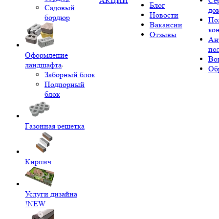
АКЦИИ
Се
Блог
Садовый
до
Новости
бордюр
По
Вакансии
ко
Отзывы
Ан
по
Оформление
Во
ландшафта
Об
Заборный блок
Подпорный
блок
Газонная решетка
Кирпич
Услуги дизайна
!NEW