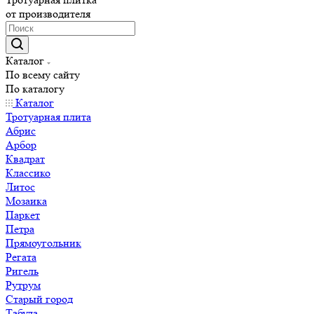
от производителя
Каталог
По всему сайту
По каталогу
Каталог
Тротуарная плита
Абрис
Арбор
Квадрат
Классико
Литос
Мозаика
Паркет
Петра
Прямоугольник
Регата
Ригель
Рутрум
Старый город
Табула