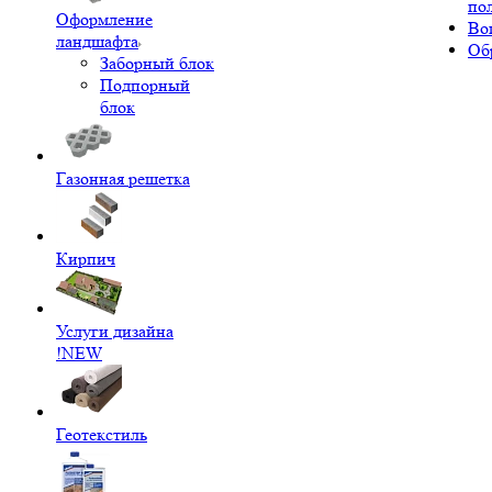
по
Оформление
Во
ландшафта
Об
Заборный блок
Подпорный
блок
Газонная решетка
Кирпич
Услуги дизайна
!NEW
Геотекстиль