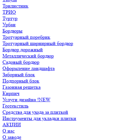
Трилистник
ТРИО
Туртур
Урбан
Бордюры
Тротуарный поребрик
Тротуарный шарнирный бордюр
Бордюр дорожный
Металлический бордюр
Садовый бордюр
Оформление ландшафта
Заборный блок
Подпорный блок
Газонная решетка
Кирпич
Услуги дизайна !NEW
Геотекстиль
Средства для ухода за плиткой
Инструменты для укладки плитки
АКЦИИ
О нас
О заводе