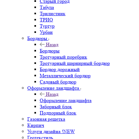
Старый город
Табула
Трилистник
ТРИО
Туртур
Урбан
Бордюры
Назад
Бордюры
Тротуарный поребрик
Тротуарный шарнирный бордюр
Бордюр дорожный
Металлический бордюр
Садовый бордюр
Оформление ландшафта
Назад
Оформление ландшафта
Заборный блок
Подпорный блок
Газонная решетка
Кирпич
Услуги дизайна !NEW
Геотекстиль