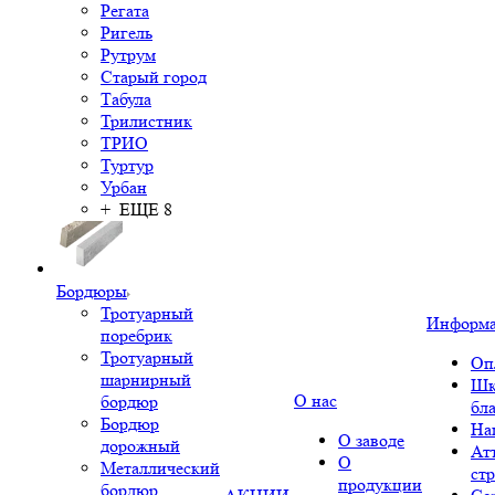
Регата
Ригель
Рутрум
Старый город
Табула
Трилистник
ТРИО
Туртур
Урбан
+ ЕЩЕ 8
Бордюры
Тротуарный
Информ
поребрик
Тротуарный
Оп
шарнирный
Шк
О нас
бордюр
бл
Бордюр
На
О заводе
дорожный
Ат
О
Металлический
ст
продукции
бордюр