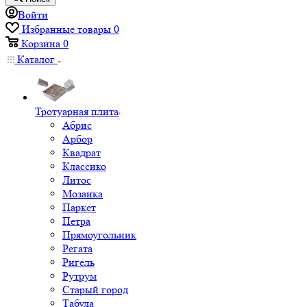
Войти
Избранные товары
0
Корзина
0
Каталог
Тротуарная плита
Абрис
Арбор
Квадрат
Классико
Литос
Мозаика
Паркет
Петра
Прямоугольник
Регата
Ригель
Рутрум
Старый город
Табула