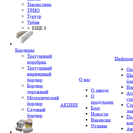
Трилистник
ТРИО
Туртур
Урбан
+ ЕЩЕ 8
Бордюры
Тротуарный
Информ
поребрик
Тротуарный
Оп
шарнирный
Шк
О нас
бордюр
бл
Бордюр
На
О заводе
дорожный
Ат
О
Металлический
ст
продукции
бордюр
АКЦИИ
Се
Блог
Садовый
до
Новости
бордюр
По
Вакансии
ко
Отзывы
Ан