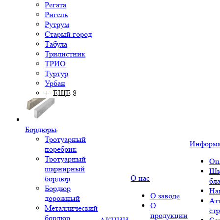
Регата
Ригель
Рутрум
Старый город
Табула
Трилистник
ТРИО
Туртур
Урбан
+ ЕЩЕ 8
Бордюры
Тротуарный
Информ
поребрик
Тротуарный
Оп
шарнирный
Шк
О нас
бордюр
бл
Бордюр
На
О заводе
дорожный
Ат
О
Металлический
ст
продукции
бордюр