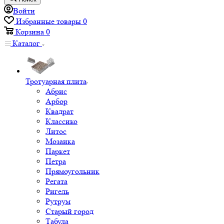
Войти
Избранные товары
0
Корзина
0
Каталог
Тротуарная плита
Абрис
Арбор
Квадрат
Классико
Литос
Мозаика
Паркет
Петра
Прямоугольник
Регата
Ригель
Рутрум
Старый город
Табула