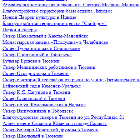
Армянская апостольская церковь им. Святого Месропа Маштоц
Благоустройство территории базы отдыха Липовое
Нoвый Двoрeц культуры в Ишимe
Благоустройство территории центра "Свой дом"
Парки и скверы
Сквер Шахматный в Ханты-Мансийске
Монастырская заимка «Плодушка» в Челябинске
Сквер Турчаниновых в Соликамске
Сквер Спортивный в Тобольске
Бульвар Ершова в Тюмени
Сквер Медицинских работников в Тюмени
Сквер Отрядов мэра в Тюмени
Сквер с историей географов открыли по улице Дзержинского 
Байновский сад в Каменск-Уральске
Сквер К.Я. Лагунова в Тюмени
Сквер Славянский в Тюмени
Сквер по ул. Комсомольская в Надыме
Сквер Выпускников в Тобольске
Благоустройство сквера в Тюмени по ул. Республики, 21
Аллея имени Салавата Юлаева в городе Салават
Сквер Болгаро-Советской дружбы в Тюмени
Сквер Школьный в Тюмени