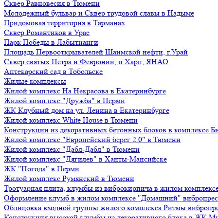
Сквер Равновесия в Тюмени
Молодежный бульвар и Сквер трудовой славы в Надыме
Придомовая территория в Тарманах
Сквер Романтиков в Урае
Парк Победы в Лабытнанги
Площадь Первооткрывателей Шаимской нефти, г.Урай
Сквер святых Петра и Февронии, п.Харп, ЯНАО
Аптекарский сад в Тобольске
Жилые комплексы
Жилой комплекс На Некрасова в Екатеринбурге
Жилой комплекс "Дружба" в Перми
ЖК Клубный дом на ул. Ленина в Екатеринбурге
Жилой комплекс White House в Тюмени
Конструкции из декоративных бетонных блоков в комплексе Б
Жилой комплекс "Европейский берег 2.0" в Тюмени
Жилой комплекс "Дабл-Дабл" в Тюмени
Жилой комплекс "Дягилев" в Ханты-Мансийске
ЖК "Погода" в Перми
Жилой комплекс Румянский в Тюмени
Тротуарная плита, клумбы из виброкирпича в жилом комплекс
Оформление клумб в жилом комплексе "Домашний" вибропре
Облицовка входной группы жилого комплекса Ритмы вибропр
Конструкция высокой клумбы из декоративного блока в ЖК М