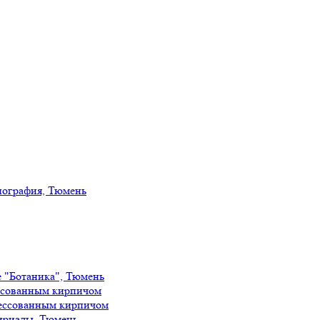
иография, Тюмень
е "Ботаника", Тюмень
ссованным кирпичом
ессованным кирпичом
ириады, Тюмень