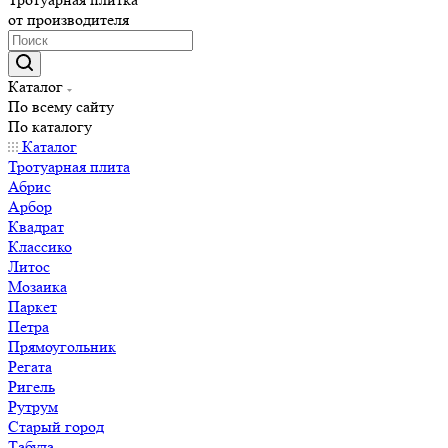
от производителя
Каталог
По всему сайту
По каталогу
Каталог
Тротуарная плита
Абрис
Арбор
Квадрат
Классико
Литос
Мозаика
Паркет
Петра
Прямоугольник
Регата
Ригель
Рутрум
Старый город
Табула