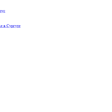
пус
е в Сургуте