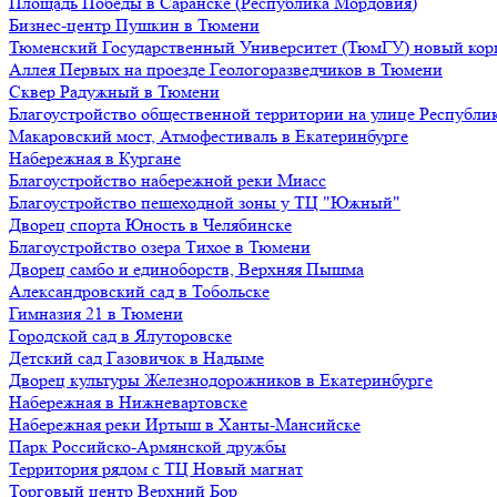
Площадь Победы в Саранске (Республика Мордовия)
Бизнес-центр Пушкин в Тюмени
Тюменский Государственный Университет (ТюмГУ) новый кор
Аллея Первых на проезде Геологоразведчиков в Тюмени
Сквер Радужный в Тюмени
Благоустройство общественной территории на улице Республик
Макаровский мост, Атмофестиваль в Екатеринбурге
Набережная в Кургане
Благоустройство набережной реки Миасс
Благоустройство пешеходной зоны у ТЦ "Южный"
Дворец спорта Юность в Челябинске
Благоустройство озера Тихое в Тюмени
Дворец самбо и единоборств, Верхняя Пышма
Александровский сад в Тобольске
Гимназия 21 в Тюмени
Городской сад в Ялуторовске
Детский сад Газовичок в Надыме
Дворец культуры Железнодорожников в Екатеринбурге
Набережная в Нижневартовске
Набережная реки Иртыш в Ханты-Мансийске
Парк Российско-Армянской дружбы
Территория рядом с ТЦ Новый магнат
Торговый центр Верхний Бор