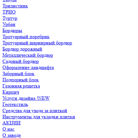
Трилистник
ТРИО
Туртур
Урбан
Бордюры
Тротуарный поребрик
Тротуарный шарнирный бордюр
Бордюр дорожный
Металлический бордюр
Садовый бордюр
Оформление ландшафта
Заборный блок
Подпорный блок
Газонная решетка
Кирпич
Услуги дизайна !NEW
Геотекстиль
Средства для ухода за плиткой
Инструменты для укладки плитки
АКЦИИ
О нас
О заводе