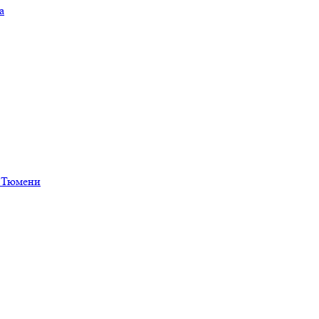
а
в Тюмени