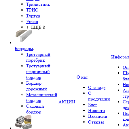
Трилистник
ТРИО
Туртур
Урбан
+ ЕЩЕ 8
Бордюры
Тротуарный
Информ
поребрик
Тротуарный
Оп
шарнирный
Шк
О нас
бордюр
бл
Бордюр
На
О заводе
дорожный
Ат
О
Металлический
ст
продукции
бордюр
АКЦИИ
Се
Блог
Садовый
до
Новости
бордюр
По
Вакансии
ко
Отзывы
Ан