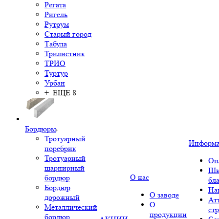
Регата
Ригель
Рутрум
Старый город
Табула
Трилистник
ТРИО
Туртур
Урбан
+ ЕЩЕ 8
Бордюры
Тротуарный
Информ
поребрик
Тротуарный
Оп
шарнирный
Шк
О нас
бордюр
бл
Бордюр
На
О заводе
дорожный
Ат
О
Металлический
ст
продукции
бордюр