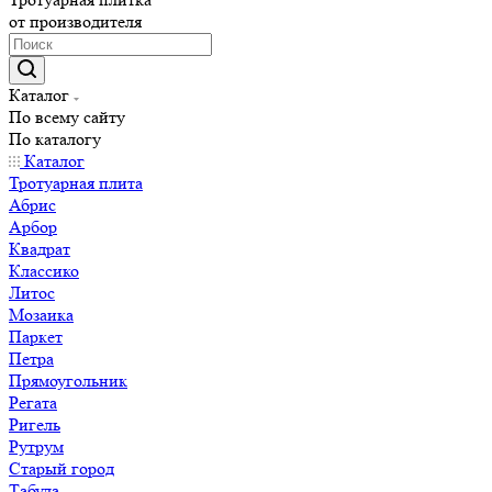
от производителя
Каталог
По всему сайту
По каталогу
Каталог
Тротуарная плита
Абрис
Арбор
Квадрат
Классико
Литос
Мозаика
Паркет
Петра
Прямоугольник
Регата
Ригель
Рутрум
Старый город
Табула