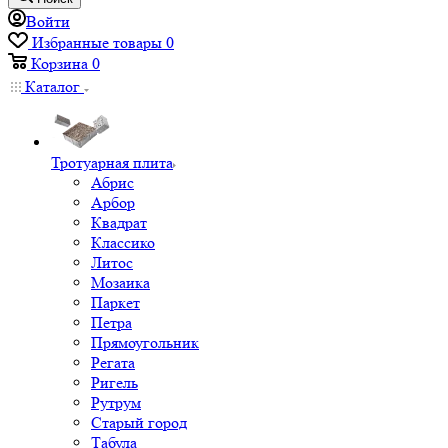
Войти
Избранные товары
0
Корзина
0
Каталог
Тротуарная плита
Абрис
Арбор
Квадрат
Классико
Литос
Мозаика
Паркет
Петра
Прямоугольник
Регата
Ригель
Рутрум
Старый город
Табула