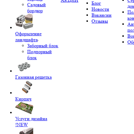
АКЦИИ
Се
Блог
Садовый
до
Новости
бордюр
По
Вакансии
ко
Отзывы
Ан
по
Оформление
Во
ландшафта
Об
Заборный блок
Подпорный
блок
Газонная решетка
Кирпич
Услуги дизайна
!NEW