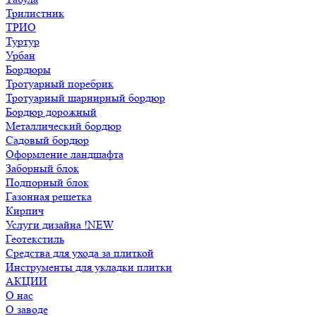
Трилистник
ТРИО
Туртур
Урбан
Бордюры
Тротуарный поребрик
Тротуарный шарнирный бордюр
Бордюр дорожный
Металлический бордюр
Садовый бордюр
Оформление ландшафта
Заборный блок
Подпорный блок
Газонная решетка
Кирпич
Услуги дизайна !NEW
Геотекстиль
Средства для ухода за плиткой
Инструменты для укладки плитки
АКЦИИ
О нас
О заводе