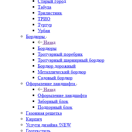
Старый город
Табула
Трилистник
ТРИО
Туртур
Урбан
Бордюры
Назад
Бордюры
Тротуарный поребрик
Тротуарный шарнирный бордюр
Бордюр дорожный
Металлический бордюр
Садовый бордюр
Оформление ландшафта
Назад
Оформление ландшафта
Заборный блок
Подпорный блок
Газонная решетка
Кирпич
Услуги дизайна !NEW
Геотекстиль