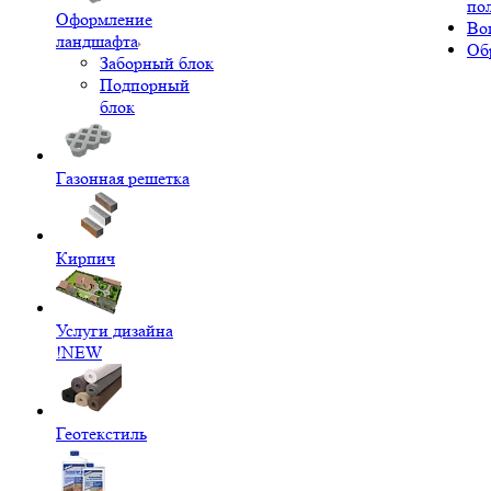
по
Оформление
Во
ландшафта
Об
Заборный блок
Подпорный
блок
Газонная решетка
Кирпич
Услуги дизайна
!NEW
Геотекстиль