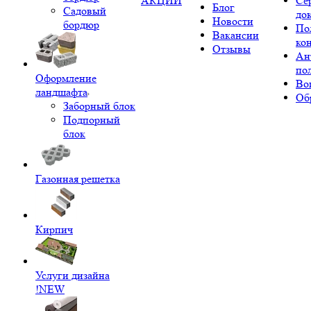
АКЦИИ
Се
Блог
Садовый
до
Новости
бордюр
По
Вакансии
ко
Отзывы
Ан
по
Оформление
Во
ландшафта
Об
Заборный блок
Подпорный
блок
Газонная решетка
Кирпич
Услуги дизайна
!NEW