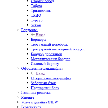
Старый город
Табула
Трилистник
ТРИО
Туртур
Урбан
Бордюры
Назад
Бордюры
Тротуарный поребрик
Тротуарный шарнирный бордюр
Бордюр дорожный
Металлический бордюр
Садовый бордюр
Оформление ландшафта
Назад
Оформление ландшафта
Заборный блок
Подпорный блок
Газонная решетка
Кирпич
Услуги дизайна !NEW
Геотекстиль