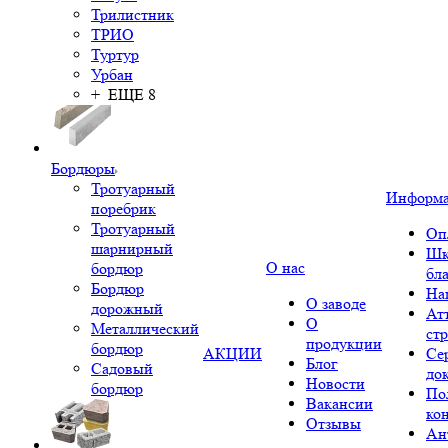
Трилистник
ТРИО
Туртур
Урбан
+ ЕЩЕ 8
Бордюры
Тротуарный
Информ
поребрик
Тротуарный
Оп
шарнирный
Шк
О нас
бордюр
бл
Бордюр
На
О заводе
дорожный
Ат
О
Металлический
ст
продукции
бордюр
АКЦИИ
Се
Блог
Садовый
до
Новости
бордюр
По
Вакансии
ко
Отзывы
Ан