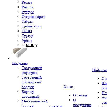
Регата
Ригель
Рутрум
Старый город
Табула
Трилистник
ТРИО
Туртур
Урбан
+ ЕЩЕ 8
Бордюры
Тротуарный
Информ
поребрик
Тротуарный
Оп
шарнирный
Шк
О нас
бордюр
бл
Бордюр
На
О заводе
дорожный
Ат
О
Металлический
ст
продукции
бордюр