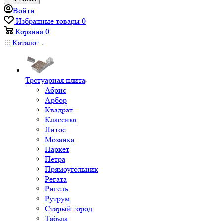
Войти
Избранные товары
0
Корзина
0
Каталог
Тротуарная плита
Абрис
Арбор
Квадрат
Классико
Литос
Мозаика
Паркет
Петра
Прямоугольник
Регата
Ригель
Рутрум
Старый город
Табула