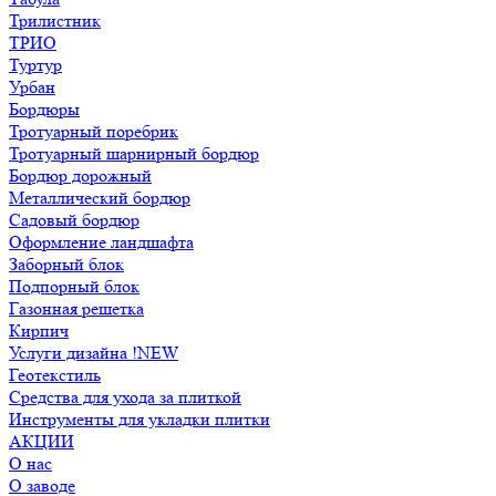
Трилистник
ТРИО
Туртур
Урбан
Бордюры
Тротуарный поребрик
Тротуарный шарнирный бордюр
Бордюр дорожный
Металлический бордюр
Садовый бордюр
Оформление ландшафта
Заборный блок
Подпорный блок
Газонная решетка
Кирпич
Услуги дизайна !NEW
Геотекстиль
Средства для ухода за плиткой
Инструменты для укладки плитки
АКЦИИ
О нас
О заводе