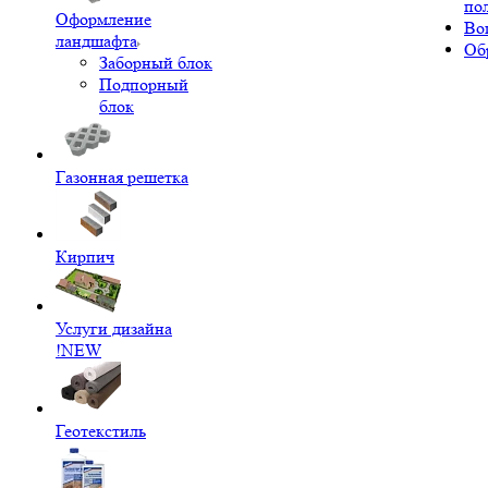
по
Оформление
Во
ландшафта
Об
Заборный блок
Подпорный
блок
Газонная решетка
Кирпич
Услуги дизайна
!NEW
Геотекстиль