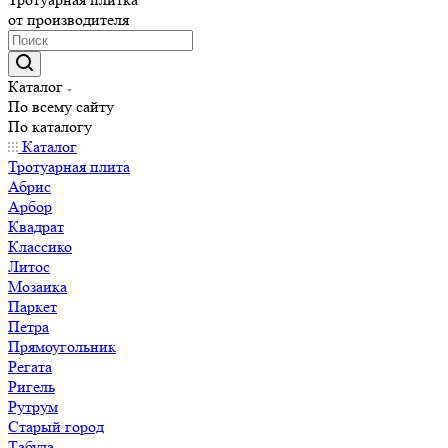
от производителя
Каталог
По всему сайту
По каталогу
Каталог
Тротуарная плита
Абрис
Арбор
Квадрат
Классико
Литос
Мозаика
Паркет
Петра
Прямоугольник
Регата
Ригель
Рутрум
Старый город
Табула