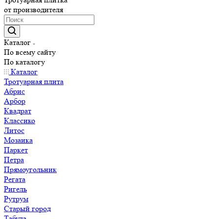
от производителя
Каталог
По всему сайту
По каталогу
Каталог
Тротуарная плита
Абрис
Арбор
Квадрат
Классико
Литос
Мозаика
Паркет
Петра
Прямоугольник
Регата
Ригель
Рутрум
Старый город
Табула