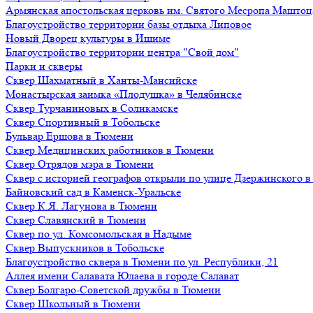
Армянская апостольская церковь им. Святого Месропа Маштоц
Благоустройство территории базы отдыха Липовое
Нoвый Двoрeц культуры в Ишимe
Благоустройство территории центра "Свой дом"
Парки и скверы
Сквер Шахматный в Ханты-Мансийске
Монастырская заимка «Плодушка» в Челябинске
Сквер Турчаниновых в Соликамске
Сквер Спортивный в Тобольске
Бульвар Ершова в Тюмени
Сквер Медицинских работников в Тюмени
Сквер Отрядов мэра в Тюмени
Сквер с историей географов открыли по улице Дзержинского 
Байновский сад в Каменск-Уральске
Сквер К.Я. Лагунова в Тюмени
Сквер Славянский в Тюмени
Сквер по ул. Комсомольская в Надыме
Сквер Выпускников в Тобольске
Благоустройство сквера в Тюмени по ул. Республики, 21
Аллея имени Салавата Юлаева в городе Салават
Сквер Болгаро-Советской дружбы в Тюмени
Сквер Школьный в Тюмени