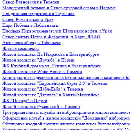
Сквер Равновесия в Тюмени
Молодежный бульвар и Сквер трудовой славы в Надыме
Придомовая территория в Тарманах
Сквер Романтиков в Урае
Парк Победы в Лабытнанги
Площадь Первооткрывателей Шаимской нефти, г.Урай
Сквер святых Петра и Февронии, п.Харп, ЯНАО
Аптекарский сад в Тобольске
Жилые комплексы
Жилой комплекс На Некрасова в Екатеринбурге
Жилой комплекс "Дружба" в Перми
ЖК Клубный дом на ул. Ленина в Екатеринбурге
Жилой комплекс White House в Тюмени
Конструкции из декоративных бетонных блоков в комплексе Б
Жилой комплекс "Европейский берег 2.0" в Тюмени
Жилой комплекс "Дабл-Дабл" в Тюмени
Жилой комплекс "Дягилев" в Ханты-Мансийске
ЖК "Погода" в Перми
Жилой комплекс Румянский в Тюмени
Тротуарная плита, клумбы из виброкирпича в жилом комплекс
Оформление клумб в жилом комплексе "Домашний" вибропре
Облицовка входной группы жилого комплекса Ритмы вибропр
Конструкция высокой клумбы из декоративного блока в ЖК М