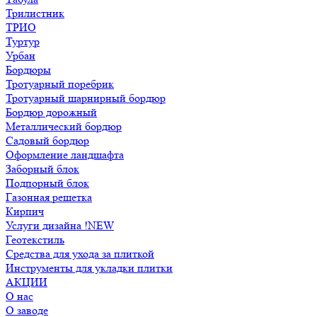
Трилистник
ТРИО
Туртур
Урбан
Бордюры
Тротуарный поребрик
Тротуарный шарнирный бордюр
Бордюр дорожный
Металлический бордюр
Садовый бордюр
Оформление ландшафта
Заборный блок
Подпорный блок
Газонная решетка
Кирпич
Услуги дизайна !NEW
Геотекстиль
Средства для ухода за плиткой
Инструменты для укладки плитки
АКЦИИ
О нас
О заводе