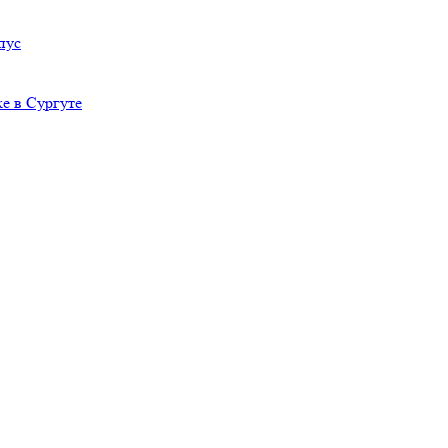
пус
е в Сургуте