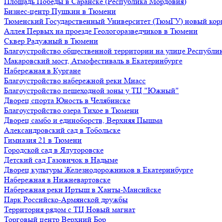
Площадь Победы в Саранске (Республика Мордовия)
Бизнес-центр Пушкин в Тюмени
Тюменский Государственный Университет (ТюмГУ) новый кор
Аллея Первых на проезде Геологоразведчиков в Тюмени
Сквер Радужный в Тюмени
Благоустройство общественной территории на улице Республик
Макаровский мост, Атмофестиваль в Екатеринбурге
Набережная в Кургане
Благоустройство набережной реки Миасс
Благоустройство пешеходной зоны у ТЦ "Южный"
Дворец спорта Юность в Челябинске
Благоустройство озера Тихое в Тюмени
Дворец самбо и единоборств, Верхняя Пышма
Александровский сад в Тобольске
Гимназия 21 в Тюмени
Городской сад в Ялуторовске
Детский сад Газовичок в Надыме
Дворец культуры Железнодорожников в Екатеринбурге
Набережная в Нижневартовске
Набережная реки Иртыш в Ханты-Мансийске
Парк Российско-Армянской дружбы
Территория рядом с ТЦ Новый магнат
Торговый центр Верхний Бор