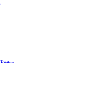
а
в Тюмени