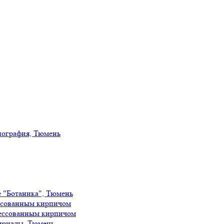
иография, Тюмень
е "Ботаника", Тюмень
ссованным кирпичом
ессованным кирпичом
ириады, Тюмень