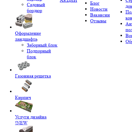
АКЦИИ
Се
Блог
Садовый
до
Новости
бордюр
По
Вакансии
ко
Отзывы
Ан
по
Оформление
Во
ландшафта
Об
Заборный блок
Подпорный
блок
Газонная решетка
Кирпич
Услуги дизайна
!NEW