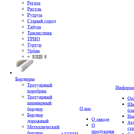
Регата
Ригель
Рутрум
Старый город
Табула
Трилистник
ТРИО
Туртур
Урбан
+ ЕЩЕ 8
Бордюры
Тротуарный
Информ
поребрик
Тротуарный
Оп
шарнирный
Шк
О нас
бордюр
бл
Бордюр
На
О заводе
дорожный
Ат
О
Металлический
ст
продукции
бордюр