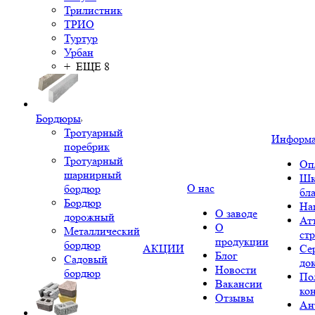
Трилистник
ТРИО
Туртур
Урбан
+ ЕЩЕ 8
Бордюры
Тротуарный
Информ
поребрик
Тротуарный
Оп
шарнирный
Шк
О нас
бордюр
бл
Бордюр
На
О заводе
дорожный
Ат
О
Металлический
ст
продукции
бордюр
АКЦИИ
Се
Блог
Садовый
до
Новости
бордюр
По
Вакансии
ко
Отзывы
Ан