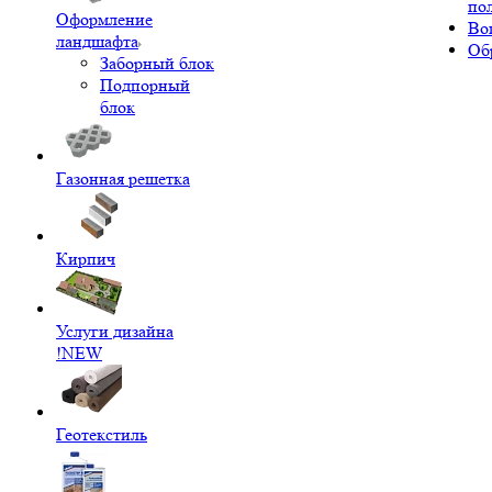
по
Оформление
Во
ландшафта
Об
Заборный блок
Подпорный
блок
Газонная решетка
Кирпич
Услуги дизайна
!NEW
Геотекстиль