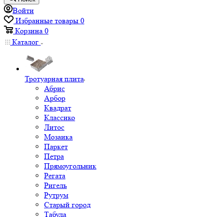
Войти
Избранные товары
0
Корзина
0
Каталог
Тротуарная плита
Абрис
Арбор
Квадрат
Классико
Литос
Мозаика
Паркет
Петра
Прямоугольник
Регата
Ригель
Рутрум
Старый город
Табула