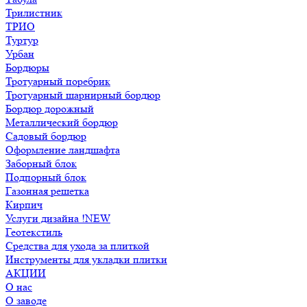
Трилистник
ТРИО
Туртур
Урбан
Бордюры
Тротуарный поребрик
Тротуарный шарнирный бордюр
Бордюр дорожный
Металлический бордюр
Садовый бордюр
Оформление ландшафта
Заборный блок
Подпорный блок
Газонная решетка
Кирпич
Услуги дизайна !NEW
Геотекстиль
Средства для ухода за плиткой
Инструменты для укладки плитки
АКЦИИ
О нас
О заводе