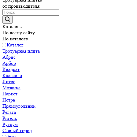
от производителя
Каталог
По всему сайту
По каталогу
Каталог
Тротуарная плита
Абрис
Арбор
Квадрат
Классико
Литос
Мозаика
Паркет
Петра
Прямоугольник
Регата
Ригель
Рутрум
Старый город
Табула