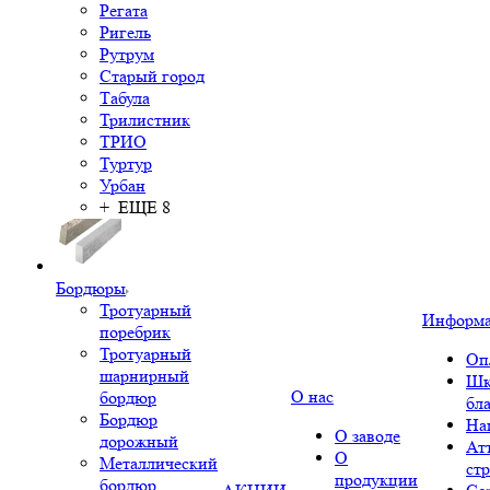
Регата
Ригель
Рутрум
Старый город
Табула
Трилистник
ТРИО
Туртур
Урбан
+ ЕЩЕ 8
Бордюры
Тротуарный
Информ
поребрик
Тротуарный
Оп
шарнирный
Шк
О нас
бордюр
бл
Бордюр
На
О заводе
дорожный
Ат
О
Металлический
ст
продукции
бордюр