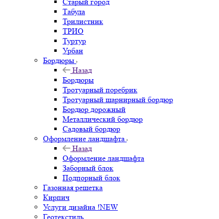
Старый город
Табула
Трилистник
ТРИО
Туртур
Урбан
Бордюры
Назад
Бордюры
Тротуарный поребрик
Тротуарный шарнирный бордюр
Бордюр дорожный
Металлический бордюр
Садовый бордюр
Оформление ландшафта
Назад
Оформление ландшафта
Заборный блок
Подпорный блок
Газонная решетка
Кирпич
Услуги дизайна !NEW
Геотекстиль