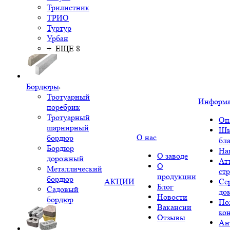
Трилистник
ТРИО
Туртур
Урбан
+ ЕЩЕ 8
Бордюры
Тротуарный
Информ
поребрик
Тротуарный
Оп
шарнирный
Шк
О нас
бордюр
бл
Бордюр
На
О заводе
дорожный
Ат
О
Металлический
ст
продукции
бордюр
АКЦИИ
Се
Блог
Садовый
до
Новости
бордюр
По
Вакансии
ко
Отзывы
Ан