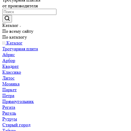
от производителя
Каталог
По всему сайту
По каталогу
Каталог
Тротуарная плита
Абрис
Арбор
Квадрат
Классико
Литос
Мозаика
Паркет
Петра
Прямоугольник
Регата
Ригель
Рутрум
Старый город
Табула