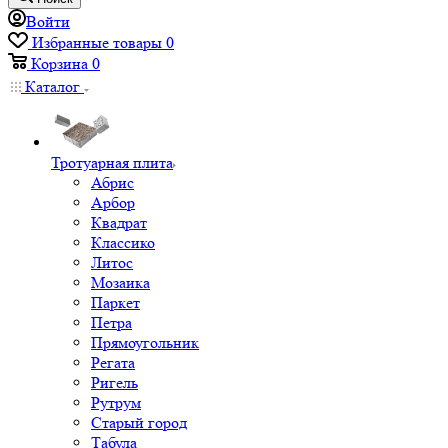
Войти
Избранные товары
0
Корзина
0
Каталог
Тротуарная плита
Абрис
Арбор
Квадрат
Классико
Литос
Мозаика
Паркет
Петра
Прямоугольник
Регата
Ригель
Рутрум
Старый город
Табула