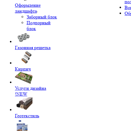
по
Оформление
Во
ландшафта
Об
Заборный блок
Подпорный
блок
Газонная решетка
Кирпич
Услуги дизайна
!NEW
Геотекстиль