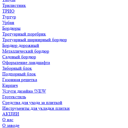
Трилистник
ТРИО
Туртур
Урбан
Бордюры
Тротуарный поребрик
Тротуарный шарнирный бордюр
Бордюр дорожный
Металлический бордюр
Садовый бордюр
Оформление ландшафта
Заборный блок
Подпорный блок
Газонная решетка
Кирпич
Услуги дизайна !NEW
Геотекстиль
Средства для ухода за плиткой
Инструменты для укладки плитки
АКЦИИ
О нас
О заводе