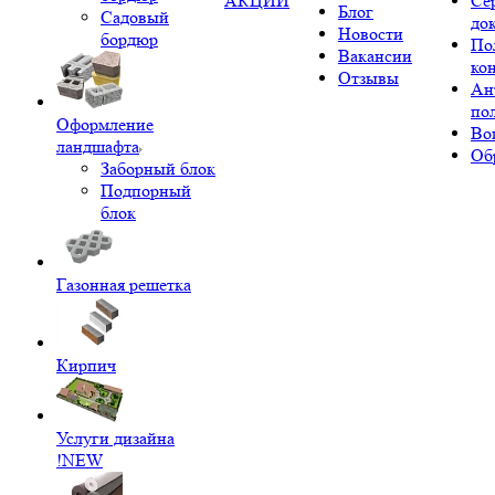
АКЦИИ
Се
Блог
Садовый
до
Новости
бордюр
По
Вакансии
ко
Отзывы
Ан
по
Оформление
Во
ландшафта
Об
Заборный блок
Подпорный
блок
Газонная решетка
Кирпич
Услуги дизайна
!NEW