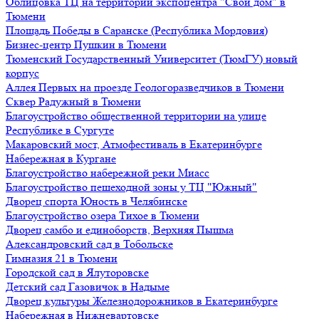
Облицовка ТЦ на территории экспоцентра "Свой дом" в
Тюмени
Площадь Победы в Саранске (Республика Мордовия)
Бизнес-центр Пушкин в Тюмени
Тюменский Государственный Университет (ТюмГУ) новый
корпус
Аллея Первых на проезде Геологоразведчиков в Тюмени
Сквер Радужный в Тюмени
Благоустройство общественной территории на улице
Республике в Сургуте
Макаровский мост, Атмофестиваль в Екатеринбурге
Набережная в Кургане
Благоустройство набережной реки Миасс
Благоустройство пешеходной зоны у ТЦ "Южный"
Дворец спорта Юность в Челябинске
Благоустройство озера Тихое в Тюмени
Дворец самбо и единоборств, Верхняя Пышма
Александровский сад в Тобольске
Гимназия 21 в Тюмени
Городской сад в Ялуторовске
Детский сад Газовичок в Надыме
Дворец культуры Железнодорожников в Екатеринбурге
Набережная в Нижневартовске