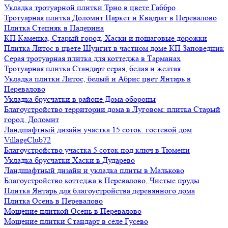
Укладка тротуарной плитки Трио в цвете Габбро
Тротуарная плитка Доломит Паркет и Квадрат в Перевалово
Плитка Степняк в Падерина
КП Каменка, Старый город, Хаски и пошаговые дорожки
Плитка Литос в цвете Шунгит в частном доме КП Заповедник
Серая тротуарная плитка для коттеджа в Тарманах
Тротуарная плитка Стандарт серая, белая и желтая
Укладка плитки Литос, белый и Абрис цвет Янтарь в
Перевалово
Укладка брусчатки в районе Дома обороны
Благоустройство территории дома в Луговом: плитка Старый
город, Доломит
Ландшафтный дизайн участка 15 соток: гостевой дом
VillageClub72
Благоустройство участка 5 соток под ключ в Тюмени
Укладка брусчатки Хаски в Дударево
Ландшафтный дизайн и укладка плиты в Мальково
Благоустройство коттеджа в Перевалово, Чистые пруды
Плитка Янтарь для благоустройства деревянного дома
Плитка Осень в Перевалово
Мощение плиткой Осень в Перевалово
Мощение плитки Стандарт в селе Гусево