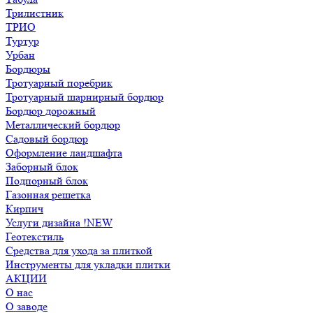
Трилистник
ТРИО
Туртур
Урбан
Бордюры
Тротуарный поребрик
Тротуарный шарнирный бордюр
Бордюр дорожный
Металлический бордюр
Садовый бордюр
Оформление ландшафта
Заборный блок
Подпорный блок
Газонная решетка
Кирпич
Услуги дизайна !NEW
Геотекстиль
Средства для ухода за плиткой
Инструменты для укладки плитки
АКЦИИ
О нас
О заводе