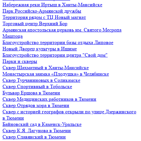
Набережная реки Иртыш в Ханты-Мансийске
Парк Российско-Армянской дружбы
Территория рядом с ТЦ Новый магнат
Торговый центр Верхний Бор
Армянская апостольская церковь им. Святого Месропа
Маштоца
Благоустройство территории базы отдыха Липовое
Нoвый Двoрeц культуры в Ишимe
Благоустройство территории центра "Свой дом"
Парки и скверы
Сквер Шахматный в Ханты-Мансийске
Монастырская заимка «Плодушка» в Челябинске
Сквер Турчаниновых в Соликамске
Сквер Спортивный в Тобольске
Бульвар Ершова в Тюмени
Сквер Медицинских работников в Тюмени
Сквер Отрядов мэра в Тюмени
Сквер с историей географов открыли по улице Дзержинского
в Тюмени
Байновский сад в Каменск-Уральске
Сквер К.Я. Лагунова в Тюмени
Сквер Славянский в Тюмени