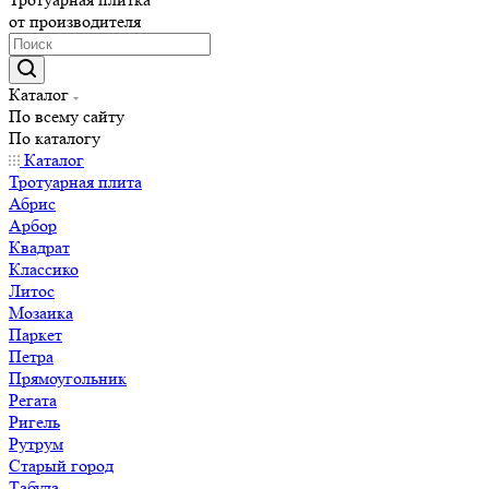
от производителя
Каталог
По всему сайту
По каталогу
Каталог
Тротуарная плита
Абрис
Арбор
Квадрат
Классико
Литос
Мозаика
Паркет
Петра
Прямоугольник
Регата
Ригель
Рутрум
Старый город
Табула