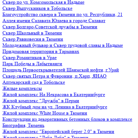
Сквер по ул. Комсомольская в Надыме
Сквер Выпускников в Тобольске
Благоустройство сквера в Тюмени по ул. Республики, 21
Аллея имени Салавата Юлаева в городе Салават
Сквер Болгаро-Советской дружбы в Тюмени
Сквер Школьный в Тюмени
Сквер Равновесия в Тюмени
Молодежный бульвар и Сквер трудовой славы в Надыме
Придомовая территория в Тарманах
Сквер Романтиков в Урае
Парк Победы в Лабытнанги
Площадь Первооткрывателей Шаимской нефти, г.Урай
Сквер святых Петра и Февронии, п.Харп, ЯНАО
Аптекарский сад в Тобольске
Жилые комплексы
Жилой комплекс На Некрасова в Екатеринбурге
Жилой комплекс "Дружба" в Перми
ЖК Клубный дом на ул. Ленина в Екатеринбурге
Жилой комплекс White House в Тюмени
Конструкции из декоративных бетонных блоков в комплексе
Биография, Тюмень
Жилой комплекс "Европейский берег 2.0" в Тюмени
Жилой комплекс "Дабл-Дабл" в Тюмени