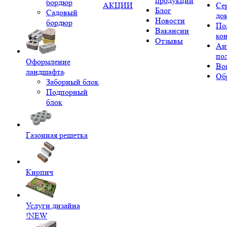
продукции
бордюр
АКЦИИ
Се
Блог
Садовый
до
Новости
бордюр
По
Вакансии
ко
Отзывы
Ан
по
Оформление
Во
ландшафта
Об
Заборный блок
Подпорный
блок
Газонная решетка
Кирпич
Услуги дизайна
!NEW