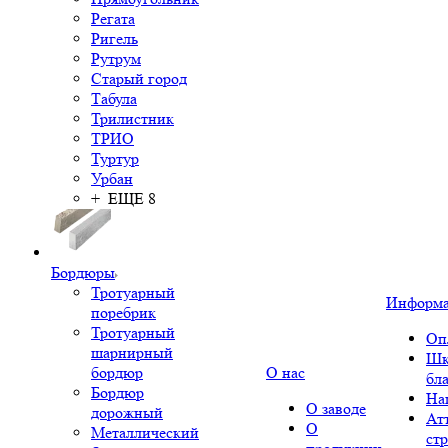
Регата
Ригель
Рутрум
Старый город
Табула
Трилистник
ТРИО
Туртур
Урбан
+ ЕЩЕ 8
Бордюры
Тротуарный
Информ
поребрик
Тротуарный
Оп
шарнирный
Шк
бордюр
О нас
бл
Бордюр
На
О заводе
дорожный
Ат
О
Металлический
ст