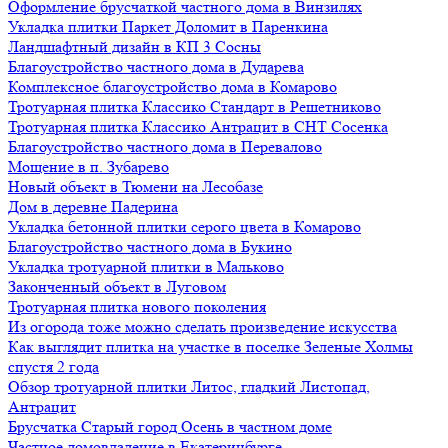
Оформление брусчаткой частного дома в Винзилях
Укладка плитки Паркет Доломит в Паренкина
Ландшафтный дизайн в КП 3 Сосны
Благоустройство частного дома в Дударева
Комплексное благоустройство дома в Комарово
Тротуарная плитка Классико Стандарт в Решетниково
Тротуарная плитка Классико Антрацит в СНТ Сосенка
Благоустройство частного дома в Перевалово
Мощение в п. Зубарево
Новый объект в Тюмени на Лесобазе
Дом в деревне Падерина
Укладка бетонной плитки серого цвета в Комарово
Благоустройство частного дома в Букино
Укладка тротуарной плитки в Мальково
Законченный объект в Луговом
Тротуарная плитка нового поколения
Из огорода тоже можно сделать произведение искусства
Как выглядит плитка на участке в поселке Зеленые Холмы
спустя 2 года
Обзор тротуарной плитки Литос, гладкий Листопад,
Антрацит
Брусчатка Старый город Осень в частном доме
Частное домовладение в Екатеринбурге