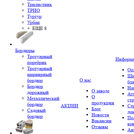
Трилистник
ТРИО
Туртур
Урбан
+ ЕЩЕ 8
Бордюры
Тротуарный
Информ
поребрик
Тротуарный
Оп
шарнирный
Шк
О нас
бордюр
бл
Бордюр
На
О заводе
дорожный
Ат
О
Металлический
ст
продукции
бордюр
АКЦИИ
Се
Блог
Садовый
до
Новости
бордюр
По
Вакансии
ко
Отзывы
Ан