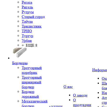
Регата
Ригель
Рутрум
Старый город
Табула
Трилистник
ТРИО
Туртур
Урбан
+ ЕЩЕ 8
Бордюры
Тротуарный
Информ
поребрик
Тротуарный
Оп
шарнирный
Шк
О нас
бордюр
бл
Бордюр
На
О заводе
дорожный
Ат
О
Металлический
ст
продукции
бордюр