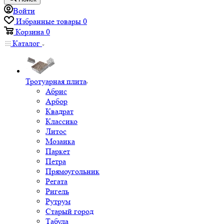
Войти
Избранные товары
0
Корзина
0
Каталог
Тротуарная плита
Абрис
Арбор
Квадрат
Классико
Литос
Мозаика
Паркет
Петра
Прямоугольник
Регата
Ригель
Рутрум
Старый город
Табула