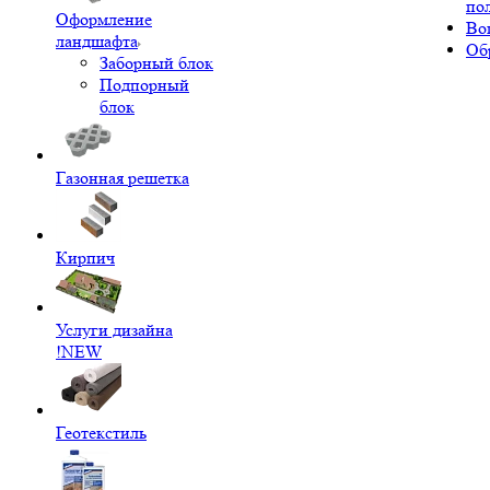
по
Оформление
Во
ландшафта
Об
Заборный блок
Подпорный
блок
Газонная решетка
Кирпич
Услуги дизайна
!NEW
Геотекстиль