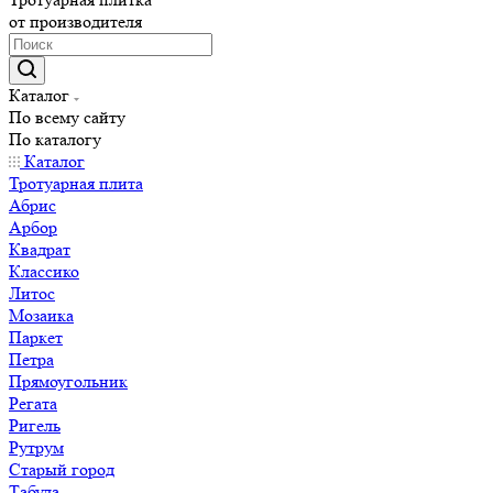
от производителя
Каталог
По всему сайту
По каталогу
Каталог
Тротуарная плита
Абрис
Арбор
Квадрат
Классико
Литос
Мозаика
Паркет
Петра
Прямоугольник
Регата
Ригель
Рутрум
Старый город
Табула