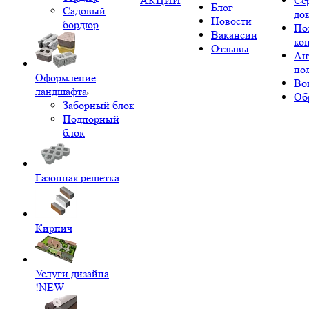
АКЦИИ
Се
Блог
Садовый
до
Новости
бордюр
По
Вакансии
ко
Отзывы
Ан
по
Оформление
Во
ландшафта
Об
Заборный блок
Подпорный
блок
Газонная решетка
Кирпич
Услуги дизайна
!NEW