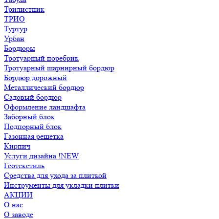
Трилистник
ТРИО
Туртур
Урбан
Бордюры
Тротуарный поребрик
Тротуарный шарнирный бордюр
Бордюр дорожный
Металлический бордюр
Садовый бордюр
Оформление ландшафта
Заборный блок
Подпорный блок
Газонная решетка
Кирпич
Услуги дизайна !NEW
Геотекстиль
Средства для ухода за плиткой
Инструменты для укладки плитки
АКЦИИ
О нас
О заводе