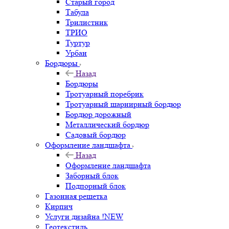
Старый город
Табула
Трилистник
ТРИО
Туртур
Урбан
Бордюры
Назад
Бордюры
Тротуарный поребрик
Тротуарный шарнирный бордюр
Бордюр дорожный
Металлический бордюр
Садовый бордюр
Оформление ландшафта
Назад
Оформление ландшафта
Заборный блок
Подпорный блок
Газонная решетка
Кирпич
Услуги дизайна !NEW
Геотекстиль