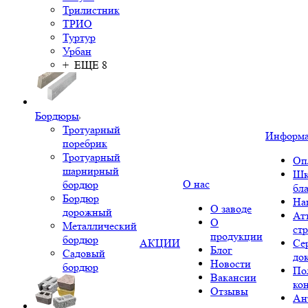
Трилистник
ТРИО
Туртур
Урбан
+ ЕЩЕ 8
Бордюры
Тротуарный
Информ
поребрик
Тротуарный
Оп
шарнирный
Шк
О нас
бордюр
бл
Бордюр
На
О заводе
дорожный
Ат
О
Металлический
ст
продукции
бордюр
АКЦИИ
Се
Блог
Садовый
до
Новости
бордюр
По
Вакансии
ко
Отзывы
Ан