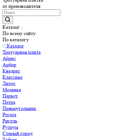
от производителя
Каталог
По всему сайту
По каталогу
Каталог
Тротуарная плита
Абрис
Арбор
Квадрат
Классико
Литос
Мозаика
Паркет
Петра
Прямоугольник
Регата
Ригель
Рутрум
Старый город
Табула