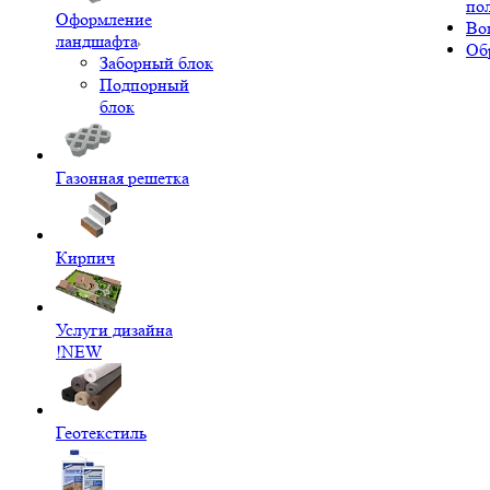
по
Оформление
Во
ландшафта
Об
Заборный блок
Подпорный
блок
Газонная решетка
Кирпич
Услуги дизайна
!NEW
Геотекстиль