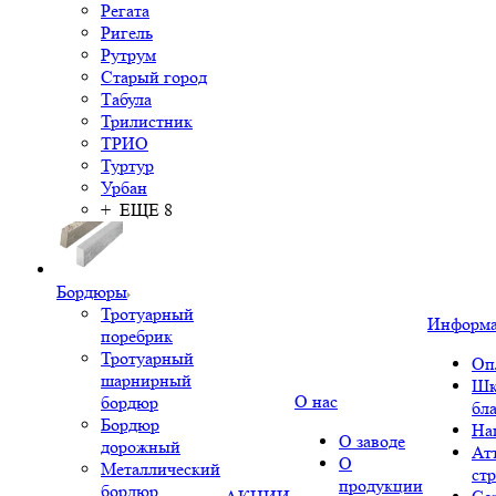
Регата
Ригель
Рутрум
Старый город
Табула
Трилистник
ТРИО
Туртур
Урбан
+ ЕЩЕ 8
Бордюры
Тротуарный
Информ
поребрик
Тротуарный
Оп
шарнирный
Шк
О нас
бордюр
бл
Бордюр
На
О заводе
дорожный
Ат
О
Металлический
ст
продукции
бордюр