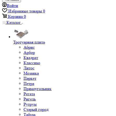
Войти
Избранные товары
0
Корзина
0
Каталог
Тротуарная плита
Абрис
Арбор
Квадрат
Классико
Литос
Мозаика
Паркет
Петра
Прямоугольник
Регата
Ригель
Рутрум
Старый город
Табула