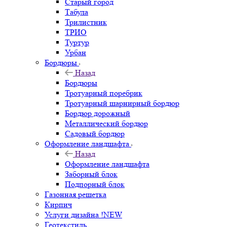
Старый город
Табула
Трилистник
ТРИО
Туртур
Урбан
Бордюры
Назад
Бордюры
Тротуарный поребрик
Тротуарный шарнирный бордюр
Бордюр дорожный
Металлический бордюр
Садовый бордюр
Оформление ландшафта
Назад
Оформление ландшафта
Заборный блок
Подпорный блок
Газонная решетка
Кирпич
Услуги дизайна !NEW
Геотекстиль