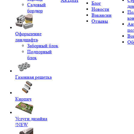
АКЦИИ
Се
Блог
Садовый
до
Новости
бордюр
По
Вакансии
ко
Отзывы
Ан
по
Оформление
Во
ландшафта
Об
Заборный блок
Подпорный
блок
Газонная решетка
Кирпич
Услуги дизайна
!NEW