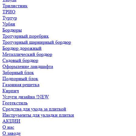
Трилистник
ТРИО
Туртур
Урбан
Бордюры
Тротуарный поребрик
Тротуарный шарнирный бордюр
Бордюр дорожный
Металлический бордюр
Садовый бордюр
Оформление ландшафта
Заборный блок
Подпорный блок
Газонная решетка
Кирпич
Услуги дизайна !NEW
Геотекстиль
Средства для ухода за плиткой
Инструменты для укладки плитки
АКЦИИ
О нас
О заводе