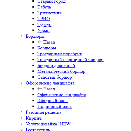
Старый город
Табула
Трилистник
ТРИО
Туртур
Урбан
Бордюры
Назад
Бордюры
Тротуарный поребрик
Тротуарный шарнирный бордюр
Бордюр дорожный
Металлический бордюр
Садовый бордюр
Оформление ландшафта
Назад
Оформление ландшафта
Заборный блок
Подпорный блок
Газонная решетка
Кирпич
Услуги дизайна !NEW
Геотекстиль