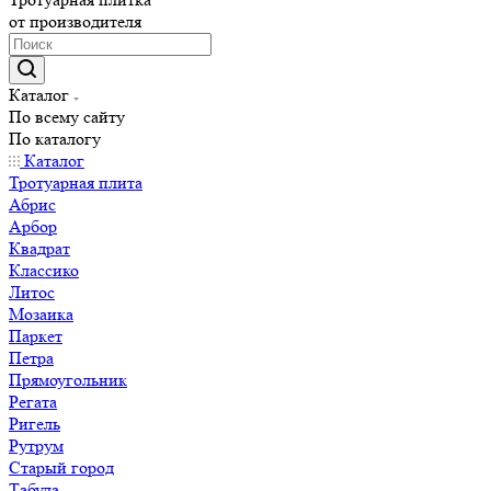
от производителя
Каталог
По всему сайту
По каталогу
Каталог
Тротуарная плита
Абрис
Арбор
Квадрат
Классико
Литос
Мозаика
Паркет
Петра
Прямоугольник
Регата
Ригель
Рутрум
Старый город
Табула