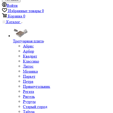
Войти
Избранные товары
0
Корзина
0
Каталог
Тротуарная плита
Абрис
Арбор
Квадрат
Классико
Литос
Мозаика
Паркет
Петра
Прямоугольник
Регата
Ригель
Рутрум
Старый город
Табула