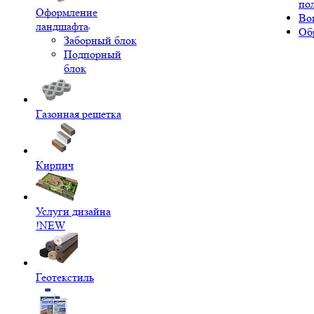
по
Оформление
Во
ландшафта
Об
Заборный блок
Подпорный
блок
Газонная решетка
Кирпич
Услуги дизайна
!NEW
Геотекстиль