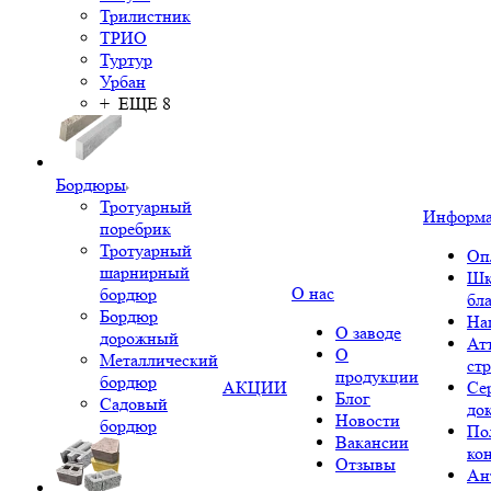
Трилистник
ТРИО
Туртур
Урбан
+ ЕЩЕ 8
Бордюры
Тротуарный
Информ
поребрик
Тротуарный
Оп
шарнирный
Шк
О нас
бордюр
бл
Бордюр
На
О заводе
дорожный
Ат
О
Металлический
ст
продукции
бордюр
АКЦИИ
Се
Блог
Садовый
до
Новости
бордюр
По
Вакансии
ко
Отзывы
Ан