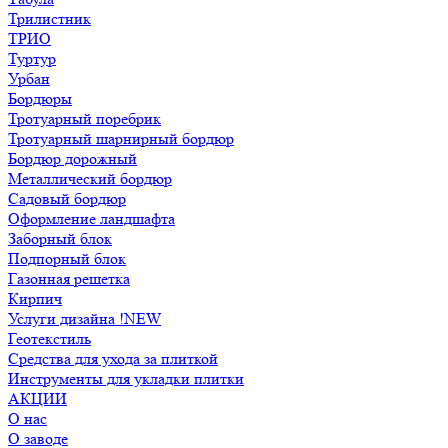
Трилистник
ТРИО
Туртур
Урбан
Бордюры
Тротуарный поребрик
Тротуарный шарнирный бордюр
Бордюр дорожный
Металлический бордюр
Садовый бордюр
Оформление ландшафта
Заборный блок
Подпорный блок
Газонная решетка
Кирпич
Услуги дизайна !NEW
Геотекстиль
Средства для ухода за плиткой
Инструменты для укладки плитки
АКЦИИ
О нас
О заводе