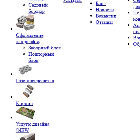
АКЦИИ
Се
Блог
Садовый
до
Новости
бордюр
По
Вакансии
ко
Отзывы
Ан
по
Оформление
Во
ландшафта
Об
Заборный блок
Подпорный
блок
Газонная решетка
Кирпич
Услуги дизайна
!NEW