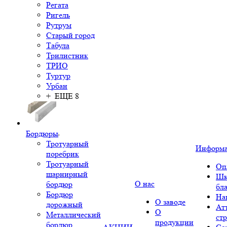
Регата
Ригель
Рутрум
Старый город
Табула
Трилистник
ТРИО
Туртур
Урбан
+ ЕЩЕ 8
Бордюры
Тротуарный
Информ
поребрик
Тротуарный
Оп
шарнирный
Шк
О нас
бордюр
бл
Бордюр
На
О заводе
дорожный
Ат
О
Металлический
ст
продукции
бордюр