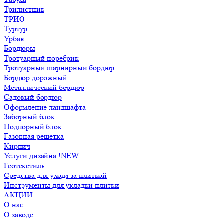
Трилистник
ТРИО
Туртур
Урбан
Бордюры
Тротуарный поребрик
Тротуарный шарнирный бордюр
Бордюр дорожный
Металлический бордюр
Садовый бордюр
Оформление ландшафта
Заборный блок
Подпорный блок
Газонная решетка
Кирпич
Услуги дизайна !NEW
Геотекстиль
Средства для ухода за плиткой
Инструменты для укладки плитки
АКЦИИ
О нас
О заводе