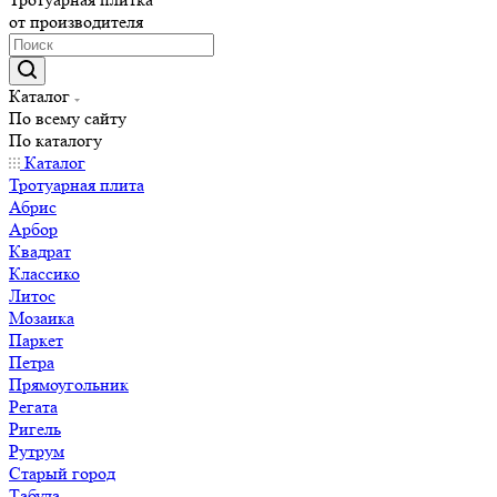
от производителя
Каталог
По всему сайту
По каталогу
Каталог
Тротуарная плита
Абрис
Арбор
Квадрат
Классико
Литос
Мозаика
Паркет
Петра
Прямоугольник
Регата
Ригель
Рутрум
Старый город
Табула