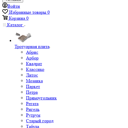
Войти
Избранные товары
0
Корзина
0
Каталог
Тротуарная плита
Абрис
Арбор
Квадрат
Классико
Литос
Мозаика
Паркет
Петра
Прямоугольник
Регата
Ригель
Рутрум
Старый город
Табула