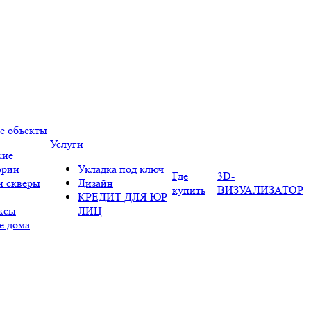
е объекты
Услуги
кие
ории
Укладка под ключ
Где
3D-
и скверы
Дизайн
купить
ВИЗУАЛИЗАТОР
КРЕДИТ ДЛЯ ЮР
ксы
ЛИЦ
е дома