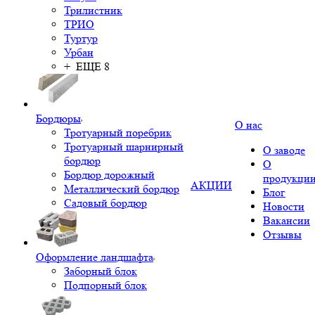
Трилистник
ТРИО
Туртур
Урбан
+ ЕЩЕ 8
Бордюры
О нас
Тротуарный поребрик
Тротуарный шарнирный
О заводе
бордюр
О
Бордюр дорожный
продукци
АКЦИИ
Металлический бордюр
Блог
Садовый бордюр
Новости
Вакансии
Отзывы
Оформление ландшафта
Заборный блок
Подпорный блок