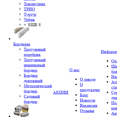
Трилистник
ТРИО
Туртур
Урбан
+ ЕЩЕ 8
Бордюры
Тротуарный
Информ
поребрик
Тротуарный
Оп
шарнирный
Шк
О нас
бордюр
бл
Бордюр
На
О заводе
дорожный
Ат
О
Металлический
ст
продукции
бордюр
АКЦИИ
Се
Блог
Садовый
до
Новости
бордюр
По
Вакансии
ко
Отзывы
Ан