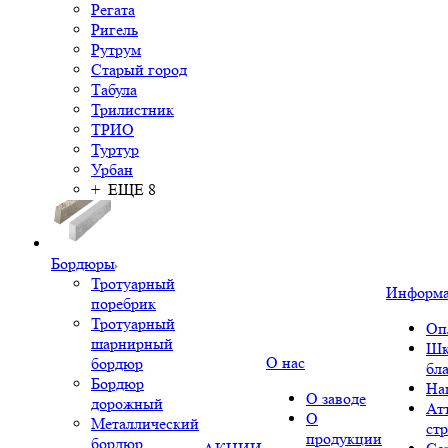
Регата
Ригель
Рутрум
Старый город
Табула
Трилистник
ТРИО
Туртур
Урбан
+ ЕЩЕ 8
Бордюры
Тротуарный
Информ
поребрик
Тротуарный
Оп
шарнирный
Шк
О нас
бордюр
бл
Бордюр
На
О заводе
дорожный
Ат
О
Металлический
ст
продукции
бордюр