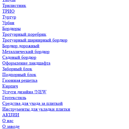
Трилистник
ТРИО
Туртур
Урбан
Бордюры
Тротуарный поребрик
Тротуарный шарнирный бордюр
Бордюр дорожный
Металлический бордюр
Садовый бордюр
Оформление ландшафта
Заборный блок
Подпорный блок
Газонная решетка
Кирпич
Услуги дизайна !NEW
Геотекстиль
Средства для ухода за плиткой
Инструменты для укладки плитки
АКЦИИ
О нас
О заводе