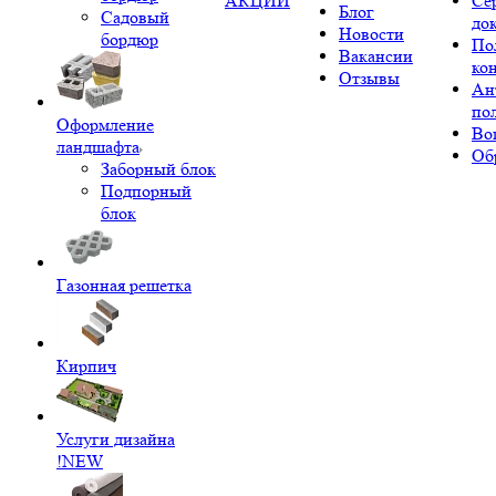
АКЦИИ
Се
Блог
Садовый
до
Новости
бордюр
По
Вакансии
ко
Отзывы
Ан
по
Оформление
Во
ландшафта
Об
Заборный блок
Подпорный
блок
Газонная решетка
Кирпич
Услуги дизайна
!NEW