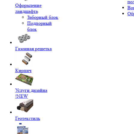
по
Оформление
Во
ландшафта
Об
Заборный блок
Подпорный
блок
Газонная решетка
Кирпич
Услуги дизайна
!NEW
Геотекстиль