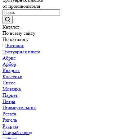
от производителя
Каталог
По всему сайту
По каталогу
Каталог
Тротуарная плита
Абрис
Арбор
Квадрат
Классико
Литос
Мозаика
Паркет
Петра
Прямоугольник
Регата
Ригель
Рутрум
Старый город
Табула