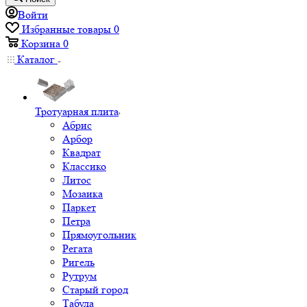
Войти
Избранные товары
0
Корзина
0
Каталог
Тротуарная плита
Абрис
Арбор
Квадрат
Классико
Литос
Мозаика
Паркет
Петра
Прямоугольник
Регата
Ригель
Рутрум
Старый город
Табула