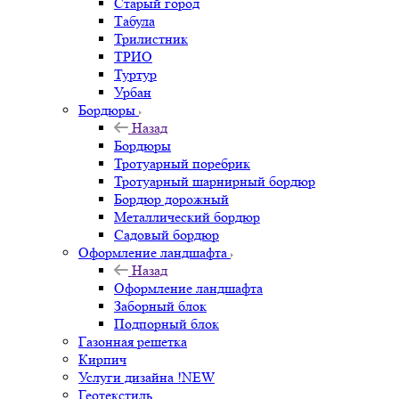
Старый город
Табула
Трилистник
ТРИО
Туртур
Урбан
Бордюры
Назад
Бордюры
Тротуарный поребрик
Тротуарный шарнирный бордюр
Бордюр дорожный
Металлический бордюр
Садовый бордюр
Оформление ландшафта
Назад
Оформление ландшафта
Заборный блок
Подпорный блок
Газонная решетка
Кирпич
Услуги дизайна !NEW
Геотекстиль