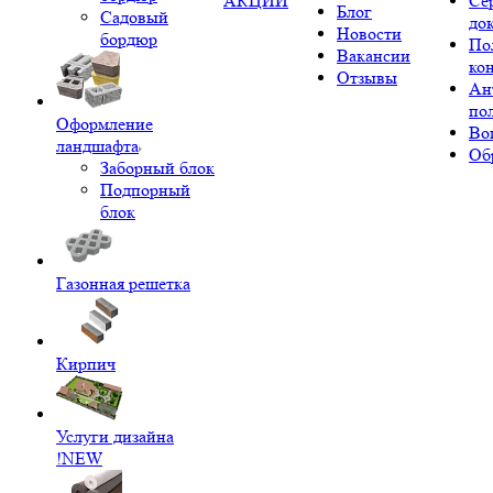
АКЦИИ
Се
Блог
Садовый
до
Новости
бордюр
По
Вакансии
ко
Отзывы
Ан
по
Оформление
Во
ландшафта
Об
Заборный блок
Подпорный
блок
Газонная решетка
Кирпич
Услуги дизайна
!NEW