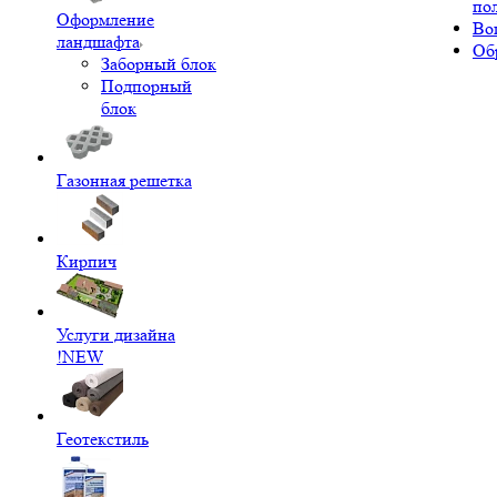
по
Оформление
Во
ландшафта
Об
Заборный блок
Подпорный
блок
Газонная решетка
Кирпич
Услуги дизайна
!NEW
Геотекстиль