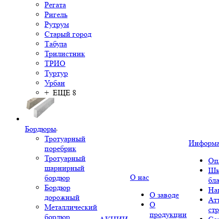
Регата
Ригель
Рутрум
Старый город
Табула
Трилистник
ТРИО
Туртур
Урбан
+ ЕЩЕ 8
Бордюры
Тротуарный
Информ
поребрик
Тротуарный
Оп
шарнирный
Шк
О нас
бордюр
бл
Бордюр
На
О заводе
дорожный
Ат
О
Металлический
ст
продукции
бордюр