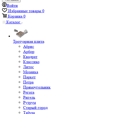
Войти
Избранные товары
0
Корзина
0
Каталог
Тротуарная плита
Абрис
Арбор
Квадрат
Классико
Литос
Мозаика
Паркет
Петра
Прямоугольник
Регата
Ригель
Рутрум
Старый город
Табула