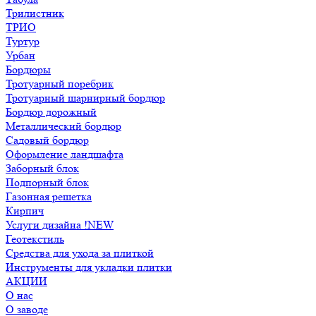
Трилистник
ТРИО
Туртур
Урбан
Бордюры
Тротуарный поребрик
Тротуарный шарнирный бордюр
Бордюр дорожный
Металлический бордюр
Садовый бордюр
Оформление ландшафта
Заборный блок
Подпорный блок
Газонная решетка
Кирпич
Услуги дизайна !NEW
Геотекстиль
Средства для ухода за плиткой
Инструменты для укладки плитки
АКЦИИ
О нас
О заводе