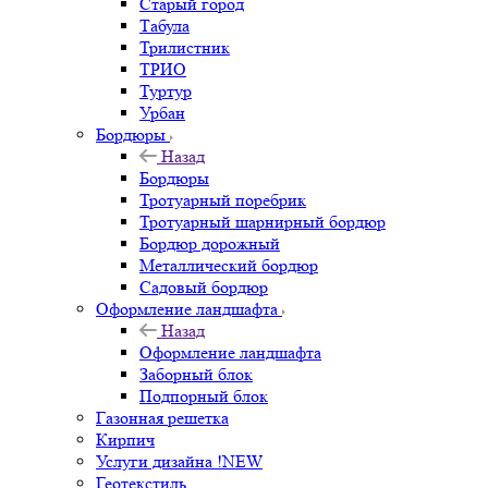
Старый город
Табула
Трилистник
ТРИО
Туртур
Урбан
Бордюры
Назад
Бордюры
Тротуарный поребрик
Тротуарный шарнирный бордюр
Бордюр дорожный
Металлический бордюр
Садовый бордюр
Оформление ландшафта
Назад
Оформление ландшафта
Заборный блок
Подпорный блок
Газонная решетка
Кирпич
Услуги дизайна !NEW
Геотекстиль