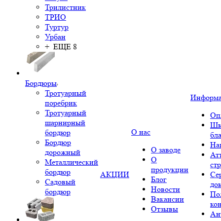
Трилистник
ТРИО
Туртур
Урбан
+ ЕЩЕ 8
Бордюры
Тротуарный
Информ
поребрик
Тротуарный
Оп
шарнирный
Шк
О нас
бордюр
бл
Бордюр
На
О заводе
дорожный
Ат
О
Металлический
ст
продукции
бордюр
АКЦИИ
Се
Блог
Садовый
до
Новости
бордюр
По
Вакансии
ко
Отзывы
Ан