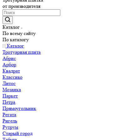
от производителя
Каталог
По всему сайту
По каталогу
Каталог
Тротуарная плита
Абрис
Арбор
Квадрат
Классико
Литос
Мозаика
Паркет
Петра
Прямоугольник
Регата
Ригель
Рутрум
Старый город
Табула