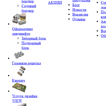
продукции
бордюр
АКЦИИ
Се
Блог
Садовый
до
Новости
бордюр
По
Вакансии
ко
Отзывы
Ан
по
Оформление
Во
ландшафта
Об
Заборный блок
Подпорный
блок
Газонная решетка
Кирпич
Услуги дизайна
!NEW