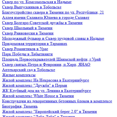
Сквер по ул. Комсомольская в Надыме
Сквер Выпускников в Тобольске
Благоустройство сквера в Тюмени по ул. Республики, 21
Аллея имени Салавата Юлаева в городе Салават
Сквер Болгаро-Советской дружбы в Тюмени
Сквер Школьный в Тюмени
Сквер Равновесия в Тюмени
Молодежный бульвар и Сквер трудовой славы в Надыме
Придомовая территория в Тарманах
Сквер Романтиков в Урае
Парк Победы в Лабытнанги
Площадь Первооткрывателей Шаимской нефти, г.Урай
Сквер святых Петра и Февронии, п.Харп, ЯНАО
Аптекарский сад в Тобольске
Жилые комплексы
Жилой комплекс На Некрасова в Екатеринбурге
Жилой комплекс "Дружба" в Перми
ЖК Клубный дом на ул. Ленина в Екатеринбурге
Жилой комплекс White House в Тюмени
Конструкции из декоративных бетонных блоков в комплексе
Биография, Тюмень
Жилой комплекс "Европейский берег 2.0" в Тюмени
Жилой комплекс "Дабл-Дабл" в Тюмени