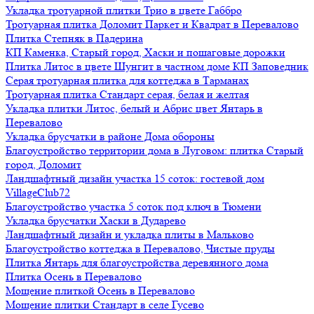
Укладка тротуарной плитки Трио в цвете Габбро
Тротуарная плитка Доломит Паркет и Квадрат в Перевалово
Плитка Степняк в Падерина
КП Каменка, Старый город, Хаски и пошаговые дорожки
Плитка Литос в цвете Шунгит в частном доме КП Заповедник
Серая тротуарная плитка для коттеджа в Тарманах
Тротуарная плитка Стандарт серая, белая и желтая
Укладка плитки Литос, белый и Абрис цвет Янтарь в
Перевалово
Укладка брусчатки в районе Дома обороны
Благоустройство территории дома в Луговом: плитка Старый
город, Доломит
Ландшафтный дизайн участка 15 соток: гостевой дом
VillageClub72
Благоустройство участка 5 соток под ключ в Тюмени
Укладка брусчатки Хаски в Дударево
Ландшафтный дизайн и укладка плиты в Мальково
Благоустройство коттеджа в Перевалово, Чистые пруды
Плитка Янтарь для благоустройства деревянного дома
Плитка Осень в Перевалово
Мощение плиткой Осень в Перевалово
Мощение плитки Стандарт в селе Гусево