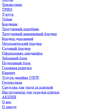
Трилистник
ТРИО
Туртур
Урбан
Бордюры
Тротуарный поребрик
Тротуарный шарнирный бордюр
Бордюр дорожный
Металлический бордюр
Садовый бордюр
Оформление ландшафта
Заборный блок
Подпорный блок
Газонная решетка
Кирпич
Услуги дизайна !NEW
Геотекстиль
Средства для ухода за плиткой
Инструменты для укладки плитки
АКЦИИ
О нас
О заводе