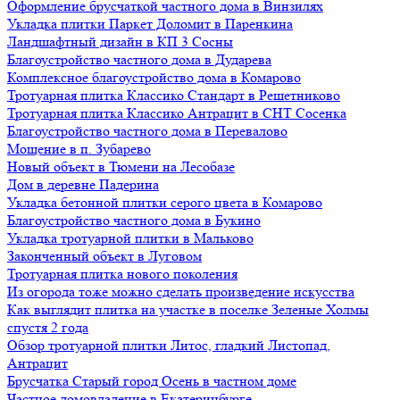
Оформление брусчаткой частного дома в Винзилях
Укладка плитки Паркет Доломит в Паренкина
Ландшафтный дизайн в КП 3 Сосны
Благоустройство частного дома в Дударева
Комплексное благоустройство дома в Комарово
Тротуарная плитка Классико Стандарт в Решетниково
Тротуарная плитка Классико Антрацит в СНТ Сосенка
Благоустройство частного дома в Перевалово
Мощение в п. Зубарево
Новый объект в Тюмени на Лесобазе
Дом в деревне Падерина
Укладка бетонной плитки серого цвета в Комарово
Благоустройство частного дома в Букино
Укладка тротуарной плитки в Мальково
Законченный объект в Луговом
Тротуарная плитка нового поколения
Из огорода тоже можно сделать произведение искусства
Как выглядит плитка на участке в поселке Зеленые Холмы
спустя 2 года
Обзор тротуарной плитки Литос, гладкий Листопад,
Антрацит
Брусчатка Старый город Осень в частном доме
Частное домовладение в Екатеринбурге