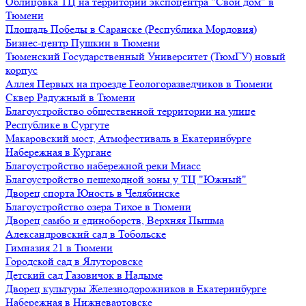
Облицовка ТЦ на территории экспоцентра "Свой дом" в
Тюмени
Площадь Победы в Саранске (Республика Мордовия)
Бизнес-центр Пушкин в Тюмени
Тюменский Государственный Университет (ТюмГУ) новый
корпус
Аллея Первых на проезде Геологоразведчиков в Тюмени
Сквер Радужный в Тюмени
Благоустройство общественной территории на улице
Республике в Сургуте
Макаровский мост, Атмофестиваль в Екатеринбурге
Набережная в Кургане
Благоустройство набережной реки Миасс
Благоустройство пешеходной зоны у ТЦ "Южный"
Дворец спорта Юность в Челябинске
Благоустройство озера Тихое в Тюмени
Дворец самбо и единоборств, Верхняя Пышма
Александровский сад в Тобольске
Гимназия 21 в Тюмени
Городской сад в Ялуторовске
Детский сад Газовичок в Надыме
Дворец культуры Железнодорожников в Екатеринбурге
Набережная в Нижневартовске