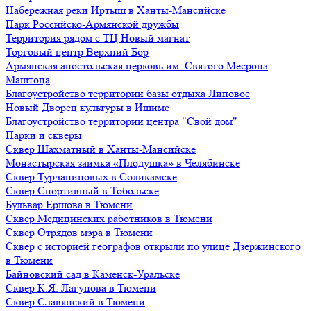
Набережная реки Иртыш в Ханты-Мансийске
Парк Российско-Армянской дружбы
Территория рядом с ТЦ Новый магнат
Торговый центр Верхний Бор
Армянская апостольская церковь им. Святого Месропа
Маштоца
Благоустройство территории базы отдыха Липовое
Нoвый Двoрeц культуры в Ишимe
Благоустройство территории центра "Свой дом"
Парки и скверы
Сквер Шахматный в Ханты-Мансийске
Монастырская заимка «Плодушка» в Челябинске
Сквер Турчаниновых в Соликамске
Сквер Спортивный в Тобольске
Бульвар Ершова в Тюмени
Сквер Медицинских работников в Тюмени
Сквер Отрядов мэра в Тюмени
Сквер с историей географов открыли по улице Дзержинского
в Тюмени
Байновский сад в Каменск-Уральске
Сквер К.Я. Лагунова в Тюмени
Сквер Славянский в Тюмени