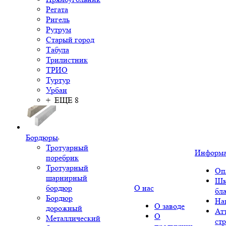
Регата
Ригель
Рутрум
Старый город
Табула
Трилистник
ТРИО
Туртур
Урбан
+ ЕЩЕ 8
Бордюры
Тротуарный
Информ
поребрик
Тротуарный
Оп
шарнирный
Шк
бордюр
О нас
бл
Бордюр
На
О заводе
дорожный
Ат
О
Металлический
ст