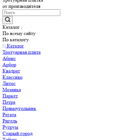
от производителя
Каталог
По всему сайту
По каталогу
Каталог
Тротуарная плита
Абрис
Арбор
Квадрат
Классико
Литос
Мозаика
Паркет
Петра
Прямоугольник
Регата
Ригель
Рутрум
Старый город
Табула