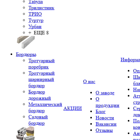
Табула
Трилистник
ТРИО
Туртур
Урбан
+ ЕЩЕ 8
Бордюры
Информ
Тротуарный
поребрик
Оп
Тротуарный
Шк
шарнирный
О нас
бл
бордюр
На
Бордюр
О заводе
Ат
дорожный
О
ст
Металлический
продукции
АКЦИИ
Се
бордюр
Блог
до
Садовый
Новости
По
бордюр
Вакансии
ко
Отзывы
Ан
по