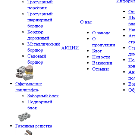
Информ
Тротуарный
поребрик
Оп
Тротуарный
Шк
шарнирный
О нас
бл
бордюр
На
Бордюр
О заводе
Ат
дорожный
О
ст
Металлический
продукции
АКЦИИ
Се
бордюр
Блог
до
Садовый
Новости
По
бордюр
Вакансии
ко
Отзывы
Ан
по
Оформление
Во
ландшафта
Об
Заборный блок
Подпорный
блок
Газонная решетка