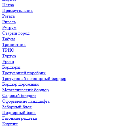
Петра
Прямоугольник
Регата
Ригель
Рутрум
Старый город
Табула
Трилистник
ТРИО
Туртур
Урбан
Бордюры
Тротуарный поребрик
Тротуарный шарнирный бордюр
Бордюр дорожный
Металлический бордюр
Садовый бордюр
Оформление ландшафта
Заборный блок
Подпорный блок
Газонная решетка
Кирпич