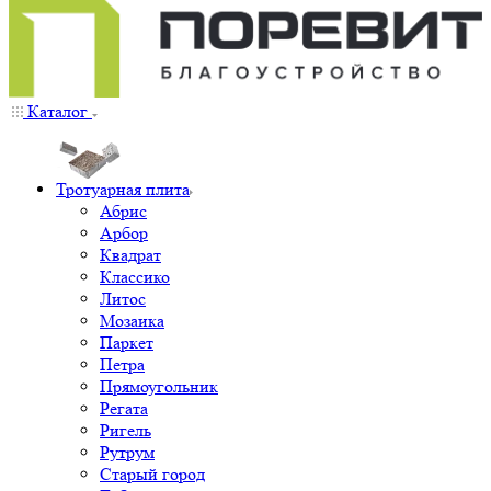
Каталог
Тротуарная плита
Абрис
Арбор
Квадрат
Классико
Литос
Мозаика
Паркет
Петра
Прямоугольник
Регата
Ригель
Рутрум
Старый город