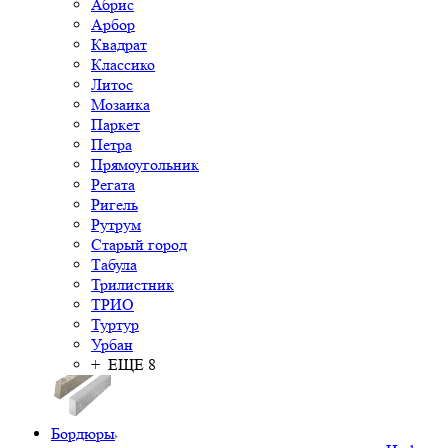
Абрис
Арбор
Квадрат
Классико
Литос
Мозаика
Паркет
Петра
Прямоугольник
Регата
Ригель
Рутрум
Старый город
Табула
Трилистник
ТРИО
Туртур
Урбан
+ ЕЩЕ 8
Бордюры