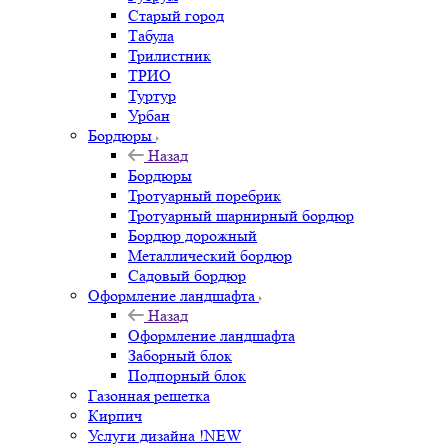
Старый город
Табула
Трилистник
ТРИО
Туртур
Урбан
Бордюры
Назад
Бордюры
Тротуарный поребрик
Тротуарный шарнирный бордюр
Бордюр дорожный
Металлический бордюр
Садовый бордюр
Оформление ландшафта
Назад
Оформление ландшафта
Заборный блок
Подпорный блок
Газонная решетка
Кирпич
Услуги дизайна !NEW