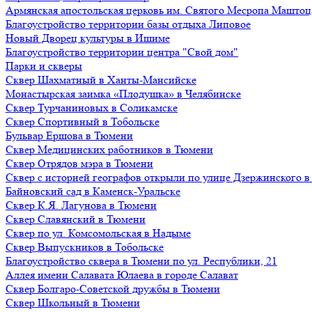
Армянская апостольская церковь им. Святого Месропа Маштоц
Благоустройство территории базы отдыха Липовое
Нoвый Двoрeц культуры в Ишимe
Благоустройство территории центра "Свой дом"
Парки и скверы
Сквер Шахматный в Ханты-Мансийске
Монастырская заимка «Плодушка» в Челябинске
Сквер Турчаниновых в Соликамске
Сквер Спортивный в Тобольске
Бульвар Ершова в Тюмени
Сквер Медицинских работников в Тюмени
Сквер Отрядов мэра в Тюмени
Сквер с историей географов открыли по улице Дзержинского 
Байновский сад в Каменск-Уральске
Сквер К.Я. Лагунова в Тюмени
Сквер Славянский в Тюмени
Сквер по ул. Комсомольская в Надыме
Сквер Выпускников в Тобольске
Благоустройство сквера в Тюмени по ул. Республики, 21
Аллея имени Салавата Юлаева в городе Салават
Сквер Болгаро-Советской дружбы в Тюмени
Сквер Школьный в Тюмени