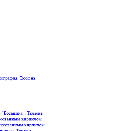
иография, Тюмень
е "Ботаника", Тюмень
ссованным кирпичом
ессованным кирпичом
ириады, Тюмень