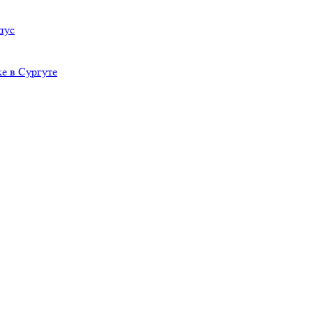
пус
е в Сургуте