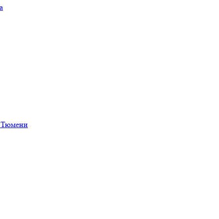
а
в Тюмени