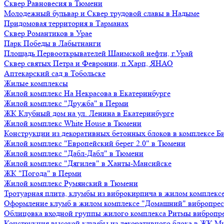
Сквер Равновесия в Тюмени
Молодежный бульвар и Сквер трудовой славы в Надыме
Придомовая территория в Тарманах
Сквер Романтиков в Урае
Парк Победы в Лабытнанги
Площадь Первооткрывателей Шаимской нефти, г.Урай
Сквер святых Петра и Февронии, п.Харп, ЯНАО
Аптекарский сад в Тобольске
Жилые комплексы
Жилой комплекс На Некрасова в Екатеринбурге
Жилой комплекс "Дружба" в Перми
ЖК Клубный дом на ул. Ленина в Екатеринбурге
Жилой комплекс White House в Тюмени
Конструкции из декоративных бетонных блоков в комплексе Б
Жилой комплекс "Европейский берег 2.0" в Тюмени
Жилой комплекс "Дабл-Дабл" в Тюмени
Жилой комплекс "Дягилев" в Ханты-Мансийске
ЖК "Погода" в Перми
Жилой комплекс Румянский в Тюмени
Тротуарная плита, клумбы из виброкирпича в жилом комплекс
Оформление клумб в жилом комплексе "Домашний" вибропре
Облицовка входной группы жилого комплекса Ритмы вибропр
Конструкция высокой клумбы из декоративного блока в ЖК М