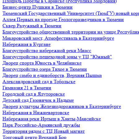
Площадь Победы в Саранске (Республика Мордовия)
Бизнес-центр Пушкин в Тюмени
Тюменский Государственный Университет (ТюмГУ) новый кор
Аллея Первых на проезде Геологоразведчиков в Тюмени
Сквер Радужный в Тюмени
Благоустройство общественной территории на улице Республик
Макаровский мост, Атмофестиваль в Екатеринбурге
Набережная в Кургане
Благоустройство набережной реки Миасс
Благоустройство пешеходной зоны у ТЦ "Южный"
Дворец спорта Юность в Челябинске
Благоустройство озера Тихое в Тюмени
Дворец самбо и единоборств, Верхняя Пышма
Александровский сад в Тобольске
Гимназия 21 в Тюмени
Городской сад в Ялуторовске
Детский сад Газовичок в Надыме
Дворец культуры Железнодорожников в Екатеринбурге
Набережная в Нижневартовске
Набережная реки Иртыш в Ханты-Мансийске
Парк Российско-Армянской дружбы
Территория рядом с ТЦ Новый магнат
Торговый центр Верхний Бор