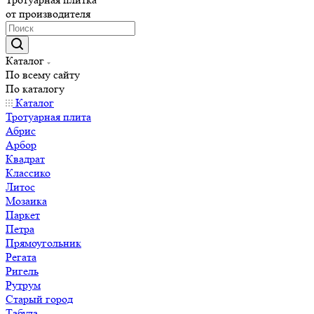
от производителя
Каталог
По всему сайту
По каталогу
Каталог
Тротуарная плита
Абрис
Арбор
Квадрат
Классико
Литос
Мозаика
Паркет
Петра
Прямоугольник
Регата
Ригель
Рутрум
Старый город
Табула