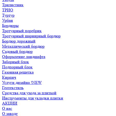
Трилистник
ТРИО
Туртур
Урбан
Бордюры
Тротуарный поребрик
Тротуарный шарнирный бордюр
Бордюр дорожный
Металлический бордюр
Садовый бордюр
Оформление ландшафта
Заборный блок
Подпорный блок
Газонная решетка
Кирпич
Услуги дизайна !NEW
Геотекстиль
Средства для ухода за плиткой
Инструменты для укладки плитки
АКЦИИ
О нас
О заводе