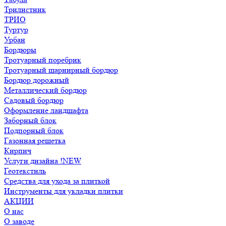
Трилистник
ТРИО
Туртур
Урбан
Бордюры
Тротуарный поребрик
Тротуарный шарнирный бордюр
Бордюр дорожный
Металлический бордюр
Садовый бордюр
Оформление ландшафта
Заборный блок
Подпорный блок
Газонная решетка
Кирпич
Услуги дизайна !NEW
Геотекстиль
Средства для ухода за плиткой
Инструменты для укладки плитки
АКЦИИ
О нас
О заводе