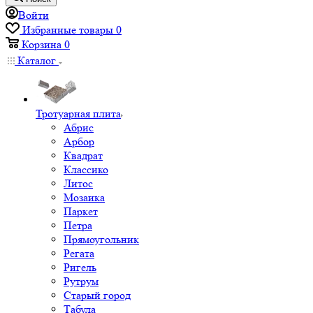
Войти
Избранные товары
0
Корзина
0
Каталог
Тротуарная плита
Абрис
Арбор
Квадрат
Классико
Литос
Мозаика
Паркет
Петра
Прямоугольник
Регата
Ригель
Рутрум
Старый город
Табула