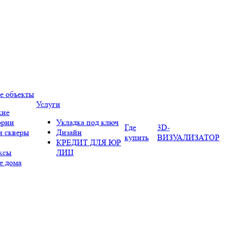
е объекты
Услуги
кие
ории
Укладка под ключ
Где
3D-
и скверы
Дизайн
купить
ВИЗУАЛИЗАТОР
КРЕДИТ ДЛЯ ЮР
ксы
ЛИЦ
е дома