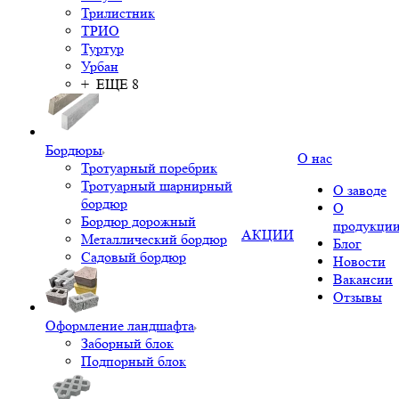
Трилистник
ТРИО
Туртур
Урбан
+ ЕЩЕ 8
Бордюры
О нас
Тротуарный поребрик
Тротуарный шарнирный
О заводе
бордюр
О
Бордюр дорожный
продукци
АКЦИИ
Металлический бордюр
Блог
Садовый бордюр
Новости
Вакансии
Отзывы
Оформление ландшафта
Заборный блок
Подпорный блок