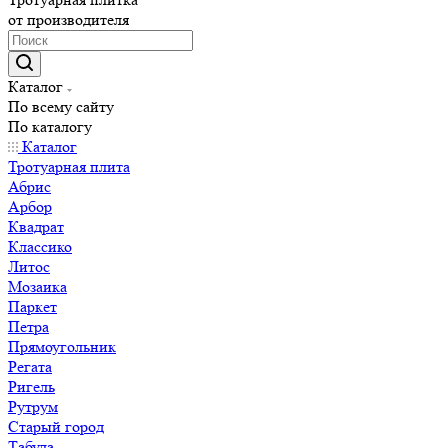
от производителя
Каталог
По всему сайту
По каталогу
Каталог
Тротуарная плита
Абрис
Арбор
Квадрат
Классико
Литос
Мозаика
Паркет
Петра
Прямоугольник
Регата
Ригель
Рутрум
Старый город
Табула