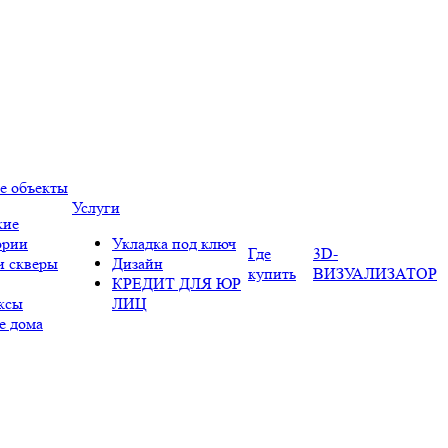
е объекты
Услуги
кие
ории
Укладка под ключ
Где
3D-
и скверы
Дизайн
купить
ВИЗУАЛИЗАТОР
КРЕДИТ ДЛЯ ЮР
ксы
ЛИЦ
е дома