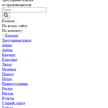
от производителя
Каталог
По всему сайту
По каталогу
Каталог
Тротуарная плита
Абрис
Арбор
Квадрат
Классико
Литос
Мозаика
Паркет
Петра
Прямоугольник
Регата
Ригель
Рутрум
Старый город
Табула