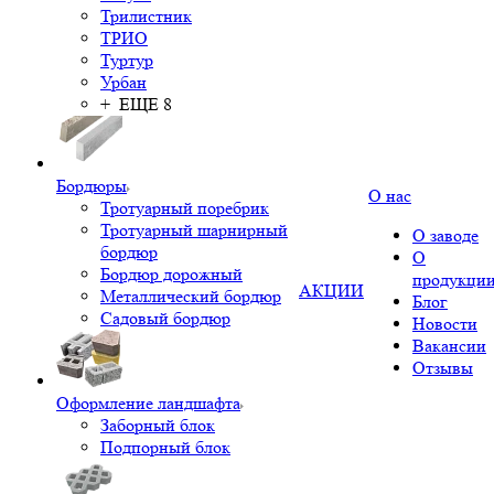
Трилистник
ТРИО
Туртур
Урбан
+ ЕЩЕ 8
Бордюры
О нас
Тротуарный поребрик
Тротуарный шарнирный
О заводе
бордюр
О
Бордюр дорожный
продукци
АКЦИИ
Металлический бордюр
Блог
Садовый бордюр
Новости
Вакансии
Отзывы
Оформление ландшафта
Заборный блок
Подпорный блок