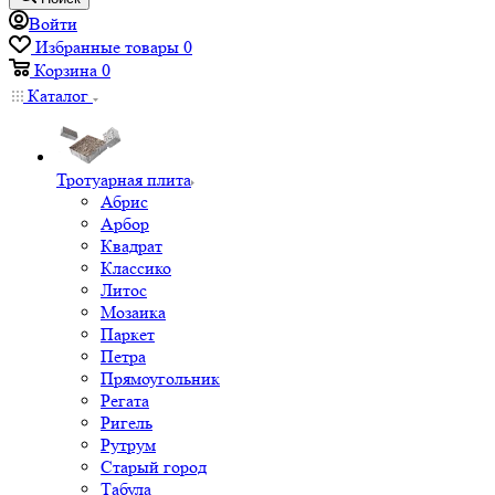
Войти
Избранные товары
0
Корзина
0
Каталог
Тротуарная плита
Абрис
Арбор
Квадрат
Классико
Литос
Мозаика
Паркет
Петра
Прямоугольник
Регата
Ригель
Рутрум
Старый город
Табула