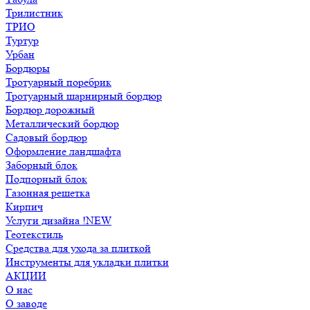
Трилистник
ТРИО
Туртур
Урбан
Бордюры
Тротуарный поребрик
Тротуарный шарнирный бордюр
Бордюр дорожный
Металлический бордюр
Садовый бордюр
Оформление ландшафта
Заборный блок
Подпорный блок
Газонная решетка
Кирпич
Услуги дизайна !NEW
Геотекстиль
Средства для ухода за плиткой
Инструменты для укладки плитки
АКЦИИ
О нас
О заводе