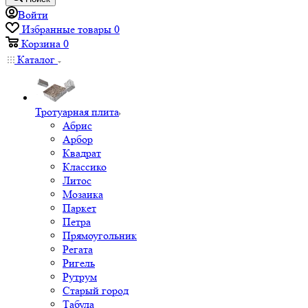
Войти
Избранные товары
0
Корзина
0
Каталог
Тротуарная плита
Абрис
Арбор
Квадрат
Классико
Литос
Мозаика
Паркет
Петра
Прямоугольник
Регата
Ригель
Рутрум
Старый город
Табула