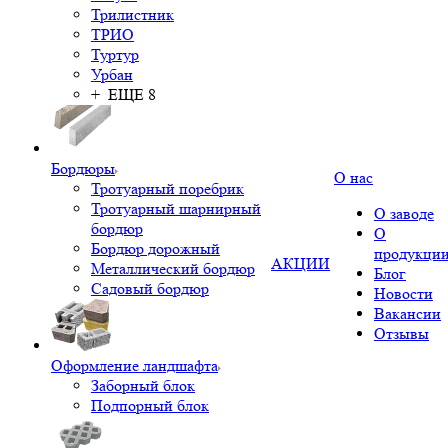
Трилистник
ТРИО
Туртур
Урбан
+ ЕЩЕ 8
Бордюры
О нас
Тротуарный поребрик
Тротуарный шарнирный
О заводе
бордюр
О
Бордюр дорожный
продукци
АКЦИИ
Металлический бордюр
Блог
Садовый бордюр
Новости
Вакансии
Отзывы
Оформление ландшафта
Заборный блок
Подпорный блок