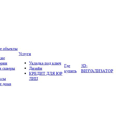
е объекты
Услуги
кие
ории
Укладка под ключ
Где
3D-
и скверы
Дизайн
купить
ВИЗУАЛИЗАТОР
КРЕДИТ ДЛЯ ЮР
ксы
ЛИЦ
е дома