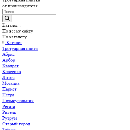
от производителя
Каталог
По всему сайту
По каталогу
Каталог
Тротуарная плита
Абрис
Арбор
Квадрат
Классико
Литос
Мозаика
Паркет
Петра
Прямоугольник
Регата
Ригель
Рутрум
Старый город
Табула