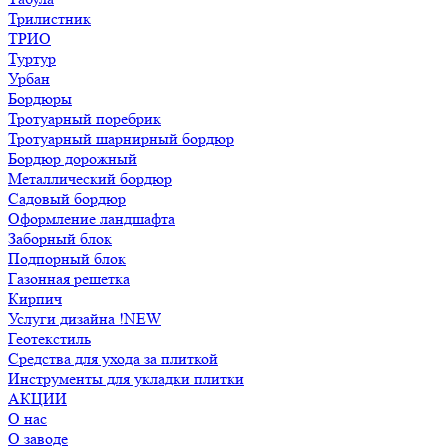
Трилистник
ТРИО
Туртур
Урбан
Бордюры
Тротуарный поребрик
Тротуарный шарнирный бордюр
Бордюр дорожный
Металлический бордюр
Садовый бордюр
Оформление ландшафта
Заборный блок
Подпорный блок
Газонная решетка
Кирпич
Услуги дизайна !NEW
Геотекстиль
Средства для ухода за плиткой
Инструменты для укладки плитки
АКЦИИ
О нас
О заводе