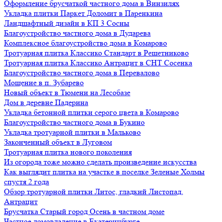
Оформление брусчаткой частного дома в Винзилях
Укладка плитки Паркет Доломит в Паренкина
Ландшафтный дизайн в КП 3 Сосны
Благоустройство частного дома в Дударева
Комплексное благоустройство дома в Комарово
Тротуарная плитка Классико Стандарт в Решетниково
Тротуарная плитка Классико Антрацит в СНТ Сосенка
Благоустройство частного дома в Перевалово
Мощение в п. Зубарево
Новый объект в Тюмени на Лесобазе
Дом в деревне Падерина
Укладка бетонной плитки серого цвета в Комарово
Благоустройство частного дома в Букино
Укладка тротуарной плитки в Мальково
Законченный объект в Луговом
Тротуарная плитка нового поколения
Из огорода тоже можно сделать произведение искусства
Как выглядит плитка на участке в поселке Зеленые Холмы
спустя 2 года
Обзор тротуарной плитки Литос, гладкий Листопад,
Антрацит
Брусчатка Старый город Осень в частном доме
Частное домовладение в Екатеринбурге