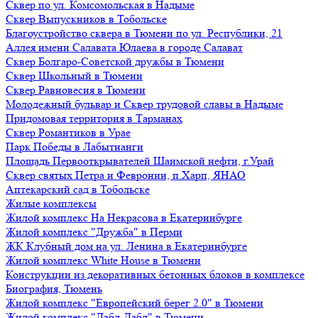
Сквер по ул. Комсомольская в Надыме
Сквер Выпускников в Тобольске
Благоустройство сквера в Тюмени по ул. Республики, 21
Аллея имени Салавата Юлаева в городе Салават
Сквер Болгаро-Советской дружбы в Тюмени
Сквер Школьный в Тюмени
Сквер Равновесия в Тюмени
Молодежный бульвар и Сквер трудовой славы в Надыме
Придомовая территория в Тарманах
Сквер Романтиков в Урае
Парк Победы в Лабытнанги
Площадь Первооткрывателей Шаимской нефти, г.Урай
Сквер святых Петра и Февронии, п.Харп, ЯНАО
Аптекарский сад в Тобольске
Жилые комплексы
Жилой комплекс На Некрасова в Екатеринбурге
Жилой комплекс "Дружба" в Перми
ЖК Клубный дом на ул. Ленина в Екатеринбурге
Жилой комплекс White House в Тюмени
Конструкции из декоративных бетонных блоков в комплексе
Биография, Тюмень
Жилой комплекс "Европейский берег 2.0" в Тюмени
Жилой комплекс "Дабл-Дабл" в Тюмени