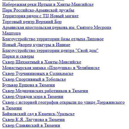
Набережная реки Иртыш в Ханты-Мансийске
Парк Российско-Армянской дружбы
Территория рядом с ТЦ Новый магнат
Торговый центр Верхний Бор
Армянская апостольская церковь им. Святого Месропа
Маштоца
Благоустройство территории базы отдыха Липовое
Нoвый Двoрeц культуры в Ишимe
Благоустройство территории центра "Свой дом"
Парки и скверы
Сквер Шахматный в Ханты-Мансийске
Монастырская заимка «Плодушка» в Челябинске
Сквер Турчаниновых в Соликамске
Сквер Спортивный в Тобольске
Бульвар Ершова в Тюмени
Сквер Медицинских работников в Тюмени
Сквер Отрядов мэра в Тюмени
Сквер с историей географов открыли по улице Дзержинского
в Тюмени
Байновский сад в Каменск-Уральске
Сквер К.Я. Лагунова в Тюмени
Сквер Славянский в Тюмени