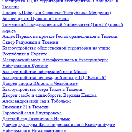
Облицовка ТЦ на территории экспоцентра "Свой дом" в
Тюмени
Площадь Победы в Саранске (Республика Мордовия)
Бизнес-центр Пушкин в Тюмени
Тюменский Государственный Университет (ТюмГУ) новый
корпус
Аллея Первых на проезде Геологоразведчиков в Тюмени
Сквер Радужный в Тюмени
Благоустройство общественной территории на улице
Республике в Сургуте
Макаровский мост, Атмофестиваль в Екатеринбурге
Набережная в Кургане
Благоустройство набережной реки Миасс
Благоустройство пешеходной зоны у ТЦ "Южный"
Дворец спорта Юность в Челябинске
Благоустройство озера Тихое в Тюмени
Дворец самбо и единоборств, Верхняя Пышма
Александровский сад в Тобольске
Гимназия 21 в Тюмени
Городской сад в Ялуторовске
Детский сад Газовичок в Надыме
Дворец культуры Железнодорожников в Екатеринбурге
Набережная в Нижневартовске