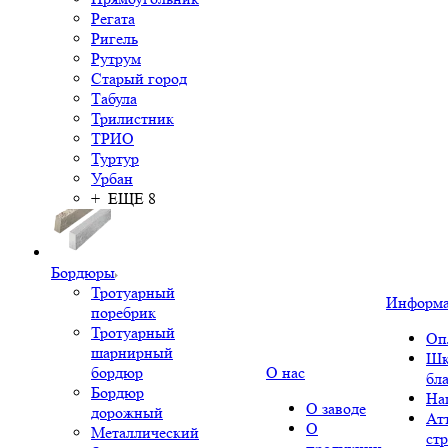
Регата
Ригель
Рутрум
Старый город
Табула
Трилистник
ТРИО
Туртур
Урбан
+ ЕЩЕ 8
Бордюры
Тротуарный
Информ
поребрик
Тротуарный
Оп
шарнирный
Шк
бордюр
О нас
бл
Бордюр
На
О заводе
дорожный
Ат
О
Металлический
ст