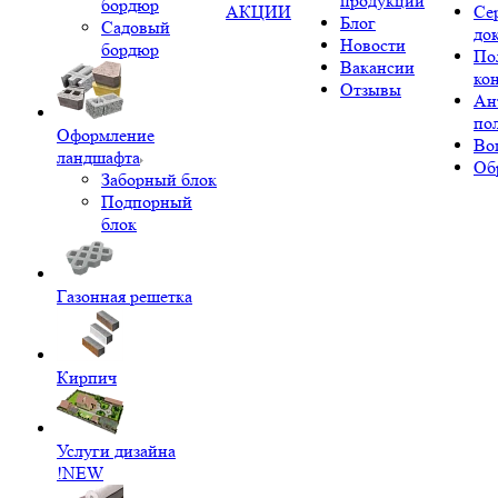
продукции
бордюр
АКЦИИ
Се
Блог
Садовый
до
Новости
бордюр
По
Вакансии
ко
Отзывы
Ан
по
Оформление
Во
ландшафта
Об
Заборный блок
Подпорный
блок
Газонная решетка
Кирпич
Услуги дизайна
!NEW