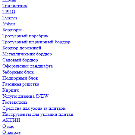
Трилистник
ТРИО
Туртур
Урбан
Бордюры
Тротуарный поребрик
Тротуарный шарнирный бордюр
Бордюр дорожный
Металлический бордюр
Садовый бордюр
Оформление ландшафта
Заборный блок
Подпорный блок
Газонная решетка
Кирпич
Услуги дизайна !NEW
Геотекстиль
Средства для ухода за плиткой
Инструменты для укладки плитки
АКЦИИ
О нас
О заводе