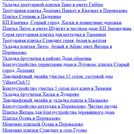
Укладка тротуарной плитки Трио в цвете Габбро
Тротуарная плитка Доломит Паркет и Квадрат в Перевалово
Плитка Степняк в Падерина
КП Каменка, Старый город, Хаски и пошаговые дорожки
Плитка Литос в цвете Шунгит в частном доме КП Заповедник
Серая тротуарная плитка для коттеджа в Тарманах
Тротуарная плитка Стандарт серая, белая и желтая
Укладка плитки Литос, белый и Абрис цвет Янтарь в
Перевалово
Укладка брусчатки в районе Дома обороны
Благоустройство территории дома в Луговом: плитка Старый
город, Доломит
Ландшафтный дизайн участка 15 соток: гостевой дом
VillageClub72
Благоустройство участка 5 соток под ключ в Тюмени
Укладка брусчатки Хаски в Дударево
Ландшафтный дизайн и укладка плиты в Мальково
Благоустройство коттеджа в Перевалово, Чистые пруды
Плитка Янтарь для благоустройства деревянного дома
Плитка Осень в Перевалово
Мощение плиткой Осень в Перевалово
Мощение плитки Стандарт в селе Гусево