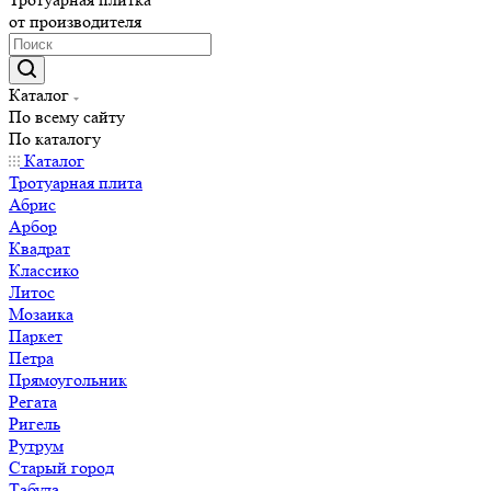
от производителя
Каталог
По всему сайту
По каталогу
Каталог
Тротуарная плита
Абрис
Арбор
Квадрат
Классико
Литос
Мозаика
Паркет
Петра
Прямоугольник
Регата
Ригель
Рутрум
Старый город
Табула